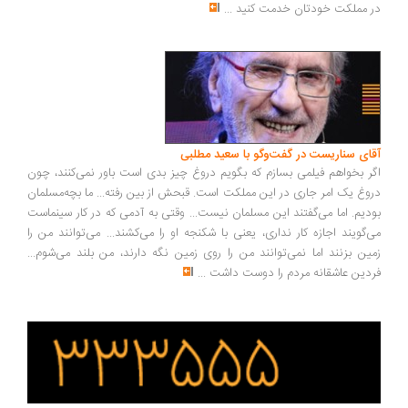
در مملکت خودتان خدمت کنید
...
آقای سناریست در گفت‌وگو با سعید مطلبی
اگر بخواهم فیلمی بسازم که بگویم دروغ چیز بدی است باور نمی‌کنند، چون
دروغ یک امر جاری در این مملکت است. قبحش از بین رفته... ما بچه‌مسلمان
بودیم. اما می‌گفتند این مسلمان نیست... وقتی به آدمی که در کار سینماست
می‌گویند اجازه کار نداری، یعنی با شکنجه او را می‌کشند... می‌توانند من را
زمین بزنند اما نمی‌توانند من را روی زمین نگه دارند، من بلند می‌شوم...
فردین عاشقانه مردم را دوست داشت
...