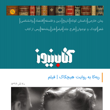
رمان خارجی
داستان کوتاه
تاریخ
دین و فلسفه
اقتصاد
روانشناسی
شعر
کودک و نوجوان
طرح جلد
فیلم
طنز
ریشه‌ها
پس از کتاب
ربه‌کا به روایت هیچکاک | فیلم
دافنه
20 آذر 1399