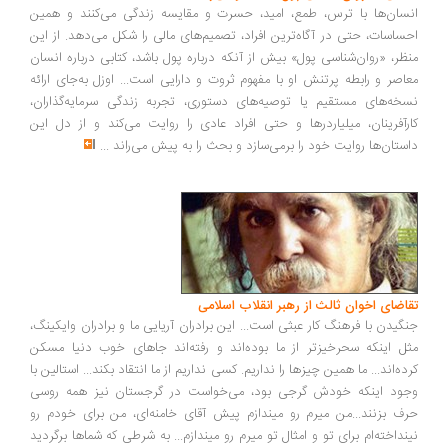
انسان‌ها با ترس، طمع، امید، حسرت و مقایسه زندگی می‌کنند و همین
احساسات، حتی در آگاه‌ترین افراد، تصمیم‌های مالی را شکل می‌دهد. از این
منظر، «روان‌شناسی پول» بیش از آنکه درباره پول باشد، کتابی درباره انسان
معاصر و رابطه پرتنش او با مفهوم ثروت و دارایی است... اوزل به‌جای ارائه
نسخه‌های مستقیم یا توصیه‌های دستوری، تجربه زندگی سرمایه‌گذاران،
کارآفرینان، میلیاردرها و حتی افراد عادی را روایت می‌کند و از دل این
داستان‌ها روایت خود را برمی‌سازد و بحث را به پیش می‌راند
...
تقاضای اخوان ثالث از رهبر انقلاب اسلامی
جنگیدن با فرهنگ کار عبثی است... این برادران آریایی ما و برادران وایکینگ،
مثل اینکه سحرخیزتر از ما بوده‌اند و رفته‌اند جاهای خوب دنیا مسکن
کرده‌اند... ما همین چیزها را نداریم. کسی نداریم از ما انتقاد بکند... استالین با
وجود اینکه خودش گرجی بود، می‌خواست در گرجستان نیز همه روسی
حرف بزنند...من میرم رو میندازم پیش آقای خامنه‌ای، من برای خودم رو
نینداخته‌ام برای تو و امثال تو میرم رو میندازم... به شرطی که شماها برگردید