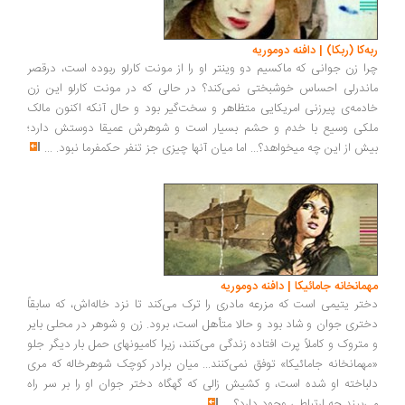
ربه‌کا (ربکا) | دافنه دوموریه
چرا زن جوانی که ماکسیم دو وینتر او را از مونت کارلو ربوده است، درقصر
ماندرلی احساس خوشبختی نمی­‌کند؟ در حالی که در مونت کارلو این زن
خادمه‌­ی پیرزنی امریکایی متظاهر و سخت‌گیر بود و حال آنکه اکنون مالک
ملکی وسیع با خدم و حشم بسیار است و شوهرش عمیقا دوستش دارد؛
بیش از این چه می­خواهد؟... اما میان آنها چیزی جز تنفر حکم­فرما نبود.
...
مهمانخانه جامائیکا | دافنه دوموریه
دختر یتیمی است که مزرعه مادری را ترک می‌کند تا نزد خاله‌اش، که سابقاً
دختری جوان و شاد بود و حالا متأهل است، برود. زن و شوهر در محلی بایر
و متروک و کاملاً پرت افتاده زندگی می‌کنند، زیرا کامیونهای حمل بار دیگر جلو
«مهمانخانه جامائیکا» توفق نمی‌کنند... میان برادر کوچک شوهرخاله‌ که مری
دلباخته او شده است، و کشیش زالی که گهگاه دختر جوان او را بر سر راه
می‌بیند چه ارتباطی وجود دارد؟
...