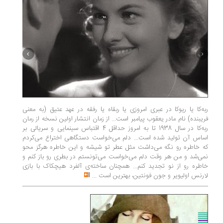
ربه‌کا یا ریوکا در عبری امروزی یا ربقاه یا رفقه در عهد عتیق (به معنی
دومین دخ
فریبنده) نام مادر یعقوب پیامبر است... از زمان انتشار اولین نسخه‌ از رمان
انگلستان
ربه‌کا در سال 1938 تا به امروز حداقل 4 اقتباس سینمایی و سریالی بر
معلومات 
اساس آن تولید شده است... دلم می‌خواست دستگاهی اختراع می‌کردم
که خاطره رو نگه می‌داشت مثل عطر تو شیشه و این خاطره هرگز محو
منتشر گر
نمی‌شد و من هر وقت دلم می‌خواست می‌تونستم در بطری رو باز کنم و
خاطره رو از نو تجدید کنم... همچنان ساخته‌ی آلفرد هیچکاک با بازی
لارنس اولیویر و جون فونتین، بهترین است
...