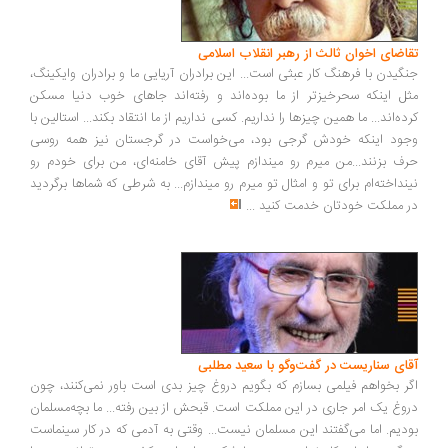
تقاضای اخوان ثالث از رهبر انقلاب اسلامی
جنگیدن با فرهنگ کار عبثی است... این برادران آریایی ما و برادران وایکینگ،
مثل اینکه سحرخیزتر از ما بوده‌اند و رفته‌اند جاهای خوب دنیا مسکن
کرده‌اند... ما همین چیزها را نداریم. کسی نداریم از ما انتقاد بکند... استالین با
وجود اینکه خودش گرجی بود، می‌خواست در گرجستان نیز همه روسی
حرف بزنند...من میرم رو میندازم پیش آقای خامنه‌ای، من برای خودم رو
نینداخته‌ام برای تو و امثال تو میرم رو میندازم... به شرطی که شماها برگردید
در مملکت خودتان خدمت کنید
...
آقای سناریست در گفت‌وگو با سعید مطلبی
اگر بخواهم فیلمی بسازم که بگویم دروغ چیز بدی است باور نمی‌کنند، چون
دروغ یک امر جاری در این مملکت است. قبحش از بین رفته... ما بچه‌مسلمان
بودیم. اما می‌گفتند این مسلمان نیست... وقتی به آدمی که در کار سینماست