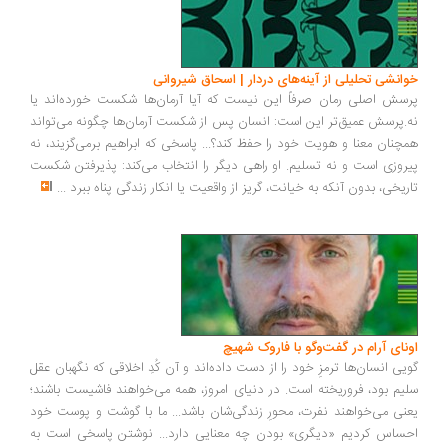
خوانشی تحلیلی از آینه‌های دردار | اسحاق شیروانی
پرسش اصلی رمان صرفاً این نیست که آیا آرمان‌ها شکست خورده‌اند یا
نه.پرسش عمیق‌تر این است: انسان پس از شکست آرمان‌ها چگونه می‌تواند
همچنان معنا و هویت خود را حفظ کند؟... پاسخی که ابراهیم برمی‌گزیند، نه
پیروزی است و نه تسلیم. او راهی دیگر را انتخاب می‌کند: پذیرفتن شکست
تاریخی، بدون آنکه به خیانت، گریز از واقعیت یا انکار زندگی پناه ببرد
...
اونای آرام در گفت‌وگو با فاروک شهیچ‭
گویی انسان‌ها ترمزِ خود را از دست داده‌اند و آن کُدِ اخلاقی که نگهبان عقل
سلیم بود، فروریخته است. در دنیای امروز، همه می‌خواهند فاشیست باشند؛
یعنی می‌خواهند نفرت، محورِ زندگی‌شان باشد... ما با گوشت و پوست خود
احساس کردیم «دیگری» بودن چه معنایی دارد... نوشتن پاسخی است به