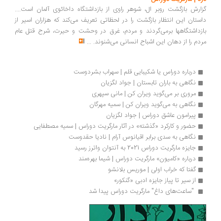
گزارش بازگشت روبر ال، شوهر راوی از بازداشتگاه داخائوی آلمان است....
داستان این انتظار بازگشت را در لحظاتی تعریف می‌کند که هزاران اسیر از
بازداشتگاهها برمی‌گردند و مردم، غرق در وحشت و حیرت، شرح قتل عام
مردم را از دهان این اشباح انسانی می‌شنوند.
...
درباره دوراس یا شکیبایی قلم | سهراب بشردوست
نگاهی به باران تابستان | جواد لگزیان
مروری بر می‌گوید ویران کن | مانی سپهری
نگاهی به می‌گوید ویران کن | سمیه مهرگان
پیرامون عاشق دوراس | جواد لگزیان
حضور و کارکرد «گذشته» در آثار مارگریت دوراس | سمیه مصطفایی
نگاهی به سدی برابر اقیانوس آرام | نادیا حقدوست
جایزه مارگریت دوراس 2021 به آنتوان واترز رسید
درباره «کامیون» مارگریت دوراس | شیما بهره‌مند
گفتا که خراب اولی | موریس بلانشو
از سیر تا پیاز جایزه‌ ادبی «گنکور»
 "ساعت‌های داغ" مارگریت دوراس پیدا شد 