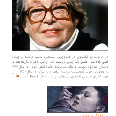
در خانواده‌ای فرانسوی در هندوچین، مستعمره سابق فرانسه و ویتنام
فعلی زاده شد... عاشق یک چینی ثروتمند شد. او این ماجرا را سال‌ها بعد در
داستان «عاشق» نوشت و توانست برنده جایزه گنکور شود... در سال ۱۹۴۴
به عضویت حزب کمونیست فرانسه درآمد و با این‌که در سال ۱۹۵۰ از آن
حزب اخراج شد ولی تا پایان عمر عقاید چپگرایانه‌اش را حفظ کرد.
...
درد | مارگریت دوراس