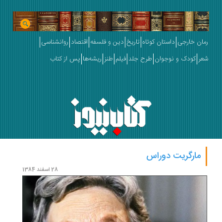
رمان خارجی
داستان کوتاه
تاریخ
دین و فلسفه
اقتصاد
روانشناسی
شعر
کودک و نوجوان
طرح جلد
فیلم
طنز
ریشه‌ها
پس از کتاب
مارگریت دوراس
28 اسفند 1384