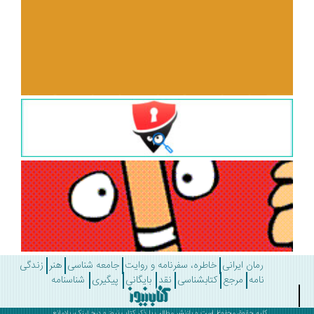
رمان ایرانی
خاطره، سفرنامه و روایت
جامعه شناسی
هنر
زندگی
نامه
مرجع
کتابشناسی
نقد
بایگانی
پیگیری
شناسنامه
کلیه حقوق محفوظ است و بازنشر مطالب با ذکر
کتاب نیوز
و درج لینک، بلامانع .