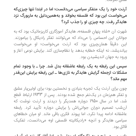
ل نگرفت.
رنت خود را یک متفکر سیاسی می‌دانست؛ اما در ابتدا تنها چیزی‌که
‌خواست این بود که فلسفه بخواند و به‌همین‌دلیل به ماربورگ نزد
یدگر رفت. چه چیزی او را جذب کرد؟
رتِ آن «شاه پنهانِ فلسفه»، هایدگر آموزگاری کاریزماتیک بود که به
انان این احساس را می‌داد که می‌توانند تفکر رادیکال را بیاموزند.
ن دقیقاً همان‌چیزی بود که آرنت می‌خواست؛ او می‌خواست
اندیشد، نه اینکه خطابه بدهد یا نظام‌سازی کند. برایش نوعی آغاز و
ود به جهان اندیشیدن بود.
پس این رابطه به یک رابطه عاشقانه بدل شد. چرا ـ با وجود تمام
کلات ازجمله گرایش هایدگر به نازی‌ها ـ این رابطه برایش این‌قدر
م ماند؟
ن برای آرنت یک تجربه بنیادی و نخستین بود؛ برای اولین‌بار عشق
و تفکر هم‌زمان در یک‌نفر جمع شده بودند. پس از 1933 ارتباط قطع
شد، اما در سال 1950 دوباره همدیگر را دیدند و آرنت نوشت که
‌شب تصمیم دوران جوانی‌اش را برایش دوباره تأیید کرد. رابطه
شقانه ادامه پیدا نکرد، اما پیوند فکری باقی ماند. او میان خطاهای
اسی هایدگر و آنچه «رادیکالیته فلسفی او» می‌دانست، تفکیک
ئل بود.