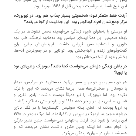
 از تأسیس اسرائیل هرگز مشروعیت این دولت را زیر سوال نبرد.
 طرح فقط به موقعیت تاریخی قبل از 1948 مربوط بود.
رنت فقط متفکر نبود؛ شخصیتی بسیار جذاب هم بود. در نیویورک،
کز جمع‌شدن افراد گوناگونی بود. این جذابیت از کجا می‌آمد؟
 دوستی را به‌عنوان شیوه زندگی می‌فهمید؛ تحملِ تفاوت‌ها در یک
بطه صمیمی. این عملاً ایده‌ای سیاسی بود. به‌علاوه فرهنگ، طنز، قوه
وری و اعتمادبه‌نفس فراوانی داشت. آپارتمان‌اش جایی برای
ت‌وگوهای زنده و الهام‌بخش بود. توانایی او در جمع‌کردن آدم‌ها،
شی مهم از شخصیت‌اش بود.
ر پایان زندگی دل‌اش می‌خواست کجا باشد؟ نیویورک وطن‌اش بود
 اروپا؟
 دو. بسیار بین دو جهان سفر می‌کرد. تابستان‌ها در سوئیس، دیدار
 دوستان و سخنرانی‌ها؛ همه این‌ها نشان می‌دهد که اروپا را ترک
رده بود. اما نیویورک را نیز عمیقاً دوست داشت؛ آزادی فکری و
فضای سیاسی باز. در اواخر دهه 1960 او و بلوخر حتی به فکر بازگشت
 اروپا بودند؛ نه آلمان، بلکه سوئیس. تابستان‌ها را در تگنا، بالای
دریاچه ماجیوره، نزدیک یاسپرس می‌گذراندند. اما مرگ بلوخر در 1970
ن برنامه را نابود کرد. آرنت به‌تنهایی نمی‌خواست چنین تغییر بزرگی
 انجام دهد. اما اینکه چنین فکری داشت، نشان می‌دهد که او
یشه «میان دو جهان» زندگی می‌کرد.