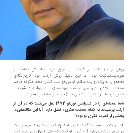
ش او نیز انتقاد برانگیخت: او مورخ نبود، کتاب‌اش تکه‌تکه و
رسیستماتیک بود. اما این دقیقاً روش آرنت بود؛ تاریخ‌نگاریِ
عه‌وار، نه یک روایت منظم. او می‌خواست نشان دهد چگونه عناصر
تلف ـ نژادپرستی، امپریالیسم و یهودستیزی ـ می‌توانند در شرایطی
ص کریستالیزه شوند و شکلی کاملاً جدید از سلطه را بسازند.
‌شما صحنه‌ای را در کنفرانس تورنتو 1972 نقل می‌کنید که در آن از
نت پرسیدند به کدام «سنت فکری» تعلق دارد. آیا این «ناتعلقی»،
شی از قدرت فکری او بود؟
ه. آرنت با عصبانیت گفت: «من به هیچ‌جا تعلق ندارم.» نمی‌خواست
 هیچ دسته‌بندی‌ای قرار گیرد. او گفت که حتی لیبرال هم نیست؛ با