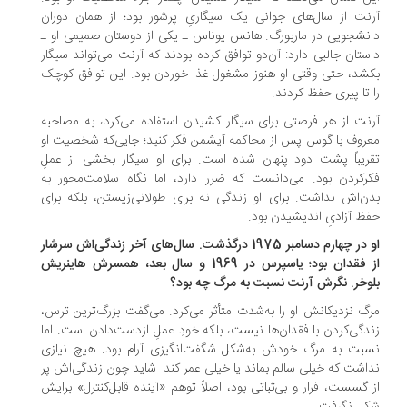
نت از سال‌های جوانی یک سیگاریِ پرشور بود؛ از همان دوران
نشجویی در ماربورگ. هانس یوناس ـ یکی از دوستان صمیمی او ـ
ستان جالبی دارد: آن‌دو توافق کرده بودند که آرنت می‌تواند سیگار
شد، حتی وقتی او هنوز مشغول غذا خوردن بود. این توافق کوچک
 تا پیری حفظ کردند.
نت از هر فرصتی برای سیگار کشیدن استفاده می‌کرد، به مصاحبه
روف با گوس پس از محاکمه آیشمن فکر کنید؛ جایی‌که شخصیت او
ریباً پشت دود پنهان شده است. برای او سیگار بخشی از عملِ
رکردن بود. می‌دانست که ضرر دارد، اما نگاه سلامت‌محور به
ن‌اش نداشت. برای او زندگی نه برای طولانی‌زیستن، بلکه برای
ظ آزادیِ اندیشیدن بود.
‌او در چهارم دسامبر 1975 درگذشت. سال‌های آخر زندگی‌اش سرشار
از فقدان بود؛ یاسپرس در 1969 و سال بعد، همسرش هاینریش
وخر. نگرش آرنت نسبت به مرگ چه بود؟
گ نزدیکانش او را به‌شدت متأثر می‌کرد. می‌گفت بزرگ‌ترین ترس،
دگی‌کردن با فقدان‌ها نیست، بلکه خودِ عملِ ازدست‌دادن است. اما
بت به مرگ خودش به‌شکل شگفت‌انگیزی آرام بود. هیچ نیازی
اشت که خیلی سالم بماند یا خیلی عمر کند. شاید چون زندگی‌اش پر
 گسست، فرار و بی‌ثباتی بود، اصلاً توهم «آینده قابل‌کنترل» برایش