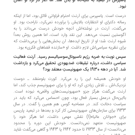
اسپرس در تبعید به تکیه‌گاه او بدل شد. اما آغاز کار نزد او آسان
ود.
ست است. یاسپرس برای آرنت احترام فراوانی قائل بود، اما از اینکه
اله دکترای او انتظارات بالایش را برآورده نمی‌کرد، ناراحت بود. او
‌گفت، آرنت در نوشته‌اش آنچه خودش درست می‌داند را به
وستین نسبت می‌دهد. این نقد وارد است، اما همین روش بعداً
وه آرنت شد؛ او از تاریخ ایده‌ها، آن بخش‌هایی را برمی‌داشت که
ای نظریه سیاسی‌اش لازم داشت. او «سازنده فضاهای فکری» بود.
پس نوبت به ضربه رژیم ناسیونال‌سوسیالیسم رسید. آرنت فعالیت
اسی داشت، درباره تبلیغات ضدیهودی تحقیق می‌کرد و بازداشت
یا در دهه 1930 یک صهیونیستِ معتقد بود؟
 خودش همیشه این را رد می‌کرد. کورت بلومنفلد ـ دوست
دیک‌اش ـ تلاش زیادی کرد که او را برای صهیونیسم جذب کند، اما
نت می‌گفت هرگز جزو «صهیونیست‌های واقعی» نبوده است.
این‌حال درعمل بسیار فعال بود، چون احساس می‌کرد که باید در
است دخالت کند. در مصاحبه گوس هم همین را گفت. در سال
1933 برای سازمان‌های صهیونیستی کار کرد و بعدها در تبعید پاریس
برای «جوانان عالیا»(1) نقش مهمی داشت، اما هرگز خود را
یونیست متعهد نمی‌دانست. خودش این دوره را محدود
می‌دانست؛ از سال 1933 تا حدود 1942 یا 1943 و گاهی می‌گفت شاید