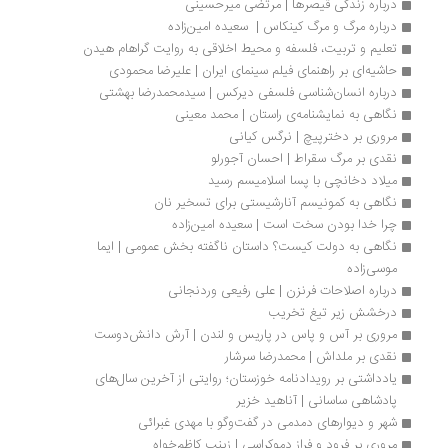
درباره زندگی قیصرها | مرتضی میرحسینی
درباره مرگ و مرگ کینکاس |  سعیده امین‌زاده
تعلیم و تربیت، فلسفه و محیط اخلاقی به روایت گراهام هیدن
حاشیه‌ای بر راهنمای فیلم سینمای ایران | علیرضا محمودی
درباره انسان‌شناسی فلسفی دیرکس | سیدمحمدرضا بهشتی
نگاهی به نمایشنامه‌ی راستان | محمد معینی
مروری بر دخترپیچ | نرگس کیانی
نقدی بر مرگ سقراط | احسان آجورلو
میلاد دخانچی با پسا اسلامیسم رسید
نگاهی به کمونیسم آنارشیستی برای تسخیر نان
چرا خدا بودن سخت است | سعیده امین‌زاده
نگاهی به دولت کیست؟ داستان ناگفته بخش عمومی | ایما 
موسی‌زاده
درباره اصلاحات فرنزن | علی رفیعی وردنجانی
درخشش زیر تیغ تخریب
مروری بر آس و پاس در پاریس و لندن | آرش دانش‌دوست
نقدی بر ملداش | محمدرضا سرشار
یادداشتی بر رویدادنامه خوزستان؛ روایتی از آخرین سال‌های 
پادشاهی ساسانی | آناهید خزیر
شهر و دیوارهای دمدمی در گفت‌وگو با مهدی غبرائی
مروری بر فرود و فراز دموکراسی | زینب کاظم‌خواه