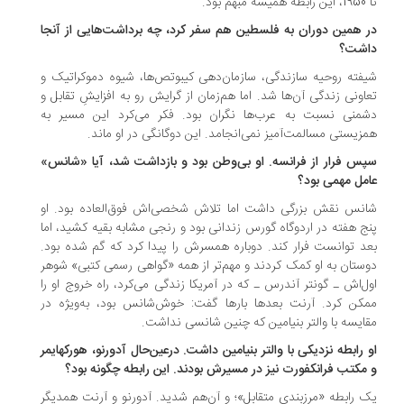
بهم بود.
ر همین دوران به فلسطین هم سفر کرد، چه برداشت‌هایی از آنجا
شت؟
فته روحیه سازندگی، سازمان‌دهی کیبوتص‌ها، شیوه دموکراتیک و
اونی زندگی آن‌ها شد. اما هم‌زمان از گرایش رو به افزایشِ تقابل و
منی نسبت به عرب‌ها نگران بود. فکر می‌کرد این مسیر به
زیستی مسالمت‌آمیز نمی‌انجامد. این دوگانگی در او ماند.
پس فرار از فرانسه. او بی‌وطن بود و بازداشت شد، آیا «شانس»
مل مهمی بود؟
نس نقش بزرگی داشت اما تلاش شخصی‌اش فوق‌العاده بود. او
ج هفته در اردوگاه گورس زندانی بود و رنجی مشابه بقیه کشید، اما
د توانست فرار کند. دوباره همسرش را پیدا کرد که گم شده بود.
ستان به او کمک کردند و مهم‌تر از همه «گواهی رسمی کتبی» شوهر
ل‌اش ـ گونتر آندرس ـ که در آمریکا زندگی می‌کرد، راه خروج او را
کن کرد. آرنت بعدها بارها گفت: خوش‌شانس بود، به‌ویژه در
ایسه با والتر بنیامین که چنین شانسی نداشت.
و رابطه نزدیکی با والتر بنیامین داشت. درعین‌حال آدورنو، هورکهایمر
مکتب فرانکفورت نیز در مسیرش بودند. این رابطه چگونه بود؟
 رابطه «مرزبندی متقابل»؛ و آن‌هم شدید. آدورنو و آرنت همدیگر