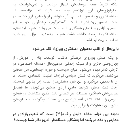
نکه تقریباً همه دوستانش لیبرال بودند. او نمی‌خواست به
دئولوژی‌های قرن نوزدهم چسبانده شود؛ نه لیبرالیسم، نه
افظه‌کاری و نه سوسیالیسم. اگر بخواهیم او را جایی قرار دهیم، در
ت «جمهوری‌خواهی» است؛ گفت‌وگویی چندقرنی درباره امر
ومی، آزادی و فضای همگانی. این سنت می‌تواند، هم با ایده‌های
افظه‌کارانه پیوند داشته باشد، هم با ایده‌های لیبرال. این شاید
انه نظری» او باشد.
ااین‌حال او اغلب به‌عنوان «متفکری بورژوا» نقد می‌شود.
 یک منش بورژوای فرهنگی داشت؛ توقعات بالا از آموزش، از
ان‌وطنی فکری و از سبک زندگی. درعین‌حال «مسئله اجتماعی» در
ارش کمتر دیده می‌شود. میان سیاست و حوزه اجتماعی، مرز سختی
‌کشد. می‌گوید که کنش سیاسی نیازمند امنیت اقتصادی است، اما
 را بدیهی می‌گیرد و این خود مشکل‌ساز است؛ زیرا بدیهی نیست.
نت کمتر درباره شرایط مادیِ آزادی سخن می‌گوید، اما فضایل
اسی‌اش «فراگیر» هستند؛ هر انسانی باید امکان مشارکت در فضای
ومی را داشته باشد. فقط توضیح نمی‌دهد که چگونه باید بنیان‌های
دی این مشارکت را برقرار کرد.
‌نمونه این ابهام، مقاله «لیتل راک»(3) است که تبعیض‌نژادی در
ارس را نقد می‌کند؛ اما به‌شکلی مسئله‌دار. امروز نظر شما چیست؟