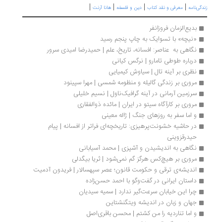
|
|
|
|
گی‌نامه
معرفی و نقد کتاب
دین و فلسفه
هانا آرنت
بدیع‌الزمان فروزانفر
«نیچه» با تسوایک به چاپ پنجم رسید
نگاهی به  عناصر: افسانه، تاریخ، علم | حمیدرضا امیدی سرور
درباره طوطی تامارو | نرگس کیانی
نظری بر آینه تال | سیاوش کیمیایی
مروری بر زندگی گالیله و منظومه شمسی | مهرا سپینود
سرزمین آرمانی در آینه گرافیک‌ناول | نسیم خلیلی
مروری بر کارآگاه سیتو در ایران | مائده ذوالفقاری
و اما سفر به روزهای جنگ | ژاله معینی
در حاشیه خشونت‌پرهیزی: تاریخچه‌ای فراتر از افسانه | پیام 
حیدرقزوینی
نگاهی به اندیشیدن و آشپزی | محمد آسیابانی
مروری بر هیچ‌کس هرگز گم نمی‌شود | ثریا بیگدلی
اندیشه‌ی ترقی و حکومت قانون؛ عصر سپهسالار | فریدون آدمیت
داستان ایرانی در گفت‌وگو با احمد حسن‌زاده
چرا این خیابان سرعت‌گیر ندارد | سمیه سیدیان
جهان و زبان در اندیشه ویتگنشتاین
و اما تناردیه را من کشتم | محسن باقری‌اصل