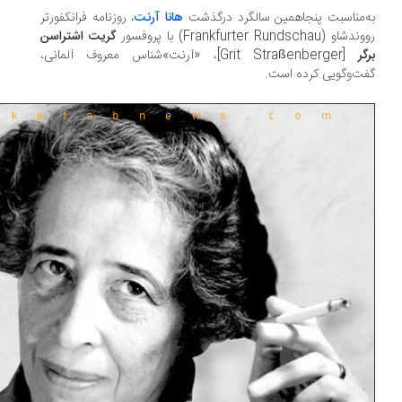
‌مناسبت پنجاهمین سالگرد درگذشت
هانا آرنت
، روزنامه فرانکفورتر
و (Frankfurter Rundschau) با پروفسور
گریت اشتراسن
گر
[Grit Straßenberger]، «آرنت»شناس معروف آلمانی،
ت‌وگویی کرده است.