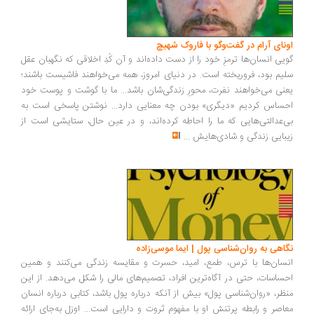
ونای آرام در گفت‌وگو با فاروک شهیچ
یی انسان‌ها ترمزِ خود را از دست داده‌اند و آن کُدِ اخلاقی که نگهبان عقل
یم بود، فروریخته است. در دنیای امروز، همه می‌خواهند فاشیست باشند؛
نی می‌خواهند نفرت، محورِ زندگی‌شان باشد... ما با گوشت و پوست خود
ساس کردیم «دیگری» بودن چه معنایی دارد... نوشتن پاسخی است به
‌عدالتی‌هایی که ما را احاطه کرده‌اند، و در عین حال، ستایشی است از
بایی زندگی و شادی‌هایش
...
اهی به روان‌شناسی پول | ایما موسی‌زاده
سان‌ها با ترس، طمع، امید، حسرت و مقایسه زندگی می‌کنند و همین
ساسات، حتی در آگاه‌ترین افراد، تصمیم‌های مالی را شکل می‌دهد. از این
ظر، «روان‌شناسی پول» بیش از آنکه درباره پول باشد، کتابی درباره انسان
اصر و رابطه پرتنش او با مفهوم ثروت و دارایی است... اوزل به‌جای ارائه