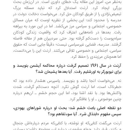
‌نظر من، امروز این مقاله یک خطای داوری است. در آن‌زمان بحث
رگی ایجاد کرد. آرنت استدلال کرد که نباید مسئله بزرگ
عیض‌نژادی را از طریق کودکان حل کرد. می‌خواست دخالت دولت در
رسه را محدود کند؛ این بخشی از نظریه اوست که میان مسائل
وصی، اجتماعی و سیاسی مرز می‌کشد. اما در این مورد به بیراهه
ت. بعدها در نامه‌هایی اعتراف کرد که واقعیت زندگی کودکان
اه‌پوست را دست‌کم گرفته بود. حتی سردبیران هم از مقاله فاصله
فتند. مدرسه، فضایی غیرسیاسی نیست؛ دقیقاً جایی است که حقوق
اسی، اجتماعی و خصوصی تلاقی می‌کنند. آرنت این را می‌دانست،
ا همچنان مرزبندی را حفظ کرد.
‌آرنت در سال 1961 تصمیم گرفت درباره محاکمه آیشمن بنویسد و
ای نیویورکر به اورشلیم رفت. آیا بعدها پشیمان شد؟
. می‌خواست آنجا باشد و بنویسد. یاسپرس هشدار داده بود که
رناک است، اما آرنت گوش نکرد. آنچه دست‌کم گرفت، شدت
کنش‌ها بود. با نقد آشنا بود، اما این حجم خشم ـ آن‌هم درباره
ین موضوعی ـ او را غافلگیر کرد.
و نقطه اصلی باعث خشم شد؛ بحث او درباره شوراهای یهودی،
س مفهوم «ابتذال شر». آیا سوءتفاهم بود؟
نت می‌گفت کتابی‌که او نوشته، با کتابی‌که مردم درباره‌اش جنجال
‌کنند، فرق دارد. جمله مشهوری درباره این موضوع داشت؛ بسیاری