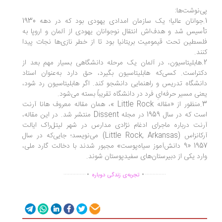
‌نوشت‌ها:
1.جوانان عالیا؛ یک سازمان امدادی یهودی بود که در دهه 1930
سیس شد و هدف‌اش انتقال نوجوانان یهودی از آلمان و اروپا به
سطین تحت قیمومیت بریتانیا بود تا از خطر نازی‌ها نجات پیدا
ند.
.هابلیتاسیون، در آلمان یک مرحله دانشگاهی بسیار مهم بعد از
تراست. کسی‌که هابلیتاسیون بگیرد، حق دارد به‌عنوان استاد
نشگاه تدریس و راهنمایی دانشجو کند. اگر هابلیتاسیون رد شود،
نی مسیر حرفه‌ایِ فرد در دانشگاه تقریباً بسته می‌شود.
3.منظور از «مقاله Little Rock »، همان مقاله معروف هانا آرنت
است که در سال 1959 در مجله Dissent منتشر شد. در این مقاله،
نت درباره ماجرای ادغام نژادی مدارس در شهر لیتل‌راک ایالت
آرکانزاس (Little Rock, Arkansas) می‌نویسد؛ جایی‌که در سال
1957 «9 دانش‌آموز سیاه‌پوست» مجبور شدند با دخالت گارد ملی،
رد یکی از دبیرستان‌های سفیدپوستان شوند.
.
.
...............
..............
تجربه‌ی زندگی دوباره