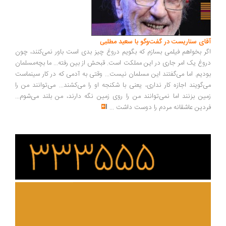
ای سناریست در گفت‌وگو با سعید مطلبی
ر بخواهم فیلمی بسازم که بگویم دروغ چیز بدی است باور نمی‌کنند، چون
وغ یک امر جاری در این مملکت است. قبحش از بین رفته... ما بچه‌مسلمان
دیم. اما می‌گفتند این مسلمان نیست... وقتی به آدمی که در کار سینماست
‌گویند اجازه کار نداری، یعنی با شکنجه او را می‌کشند... می‌توانند من را
ین بزنند اما نمی‌توانند من را روی زمین نگه دارند، من بلند می‌شوم...
دین عاشقانه مردم را دوست داشت
...