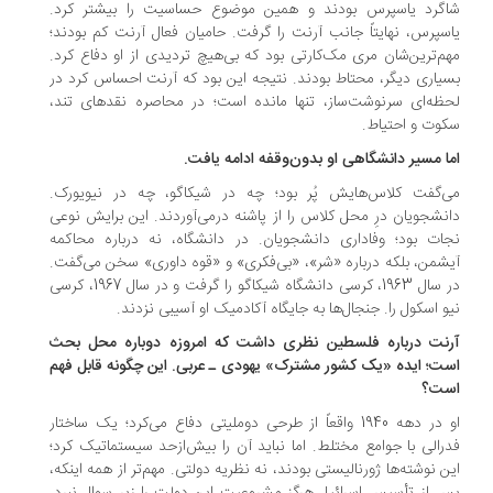
گرد یاسپرس بودند و همین موضوع حساسیت را بیشتر کرد.
سپرس، نهایتاً جانب آرنت را گرفت. حامیان فعال آرنت کم بودند؛
م‌ترین‌شان مری مک‌کارتی بود که بی‌هیچ تردیدی از او دفاع کرد.
یاری دیگر، محتاط بودند. نتیجه این بود که آرنت احساس کرد در
ظه‌ای سرنوشت‌ساز، تنها مانده است؛ در محاصره نقدهای تند،
وت و احتیاط.
ما مسیر دانشگاهی او بدون‌وقفه ادامه یافت.
‌گفت کلاس‌هایش پُر بود؛ چه در شیکاگو، چه در نیویورک.
نشجویان درِ محل کلاس را از پاشنه درمی‌آوردند. این برایش نوعی
ات بود؛ وفاداری دانشجویان. در دانشگاه، نه درباره محاکمه
شمن، بلکه درباره «شر»، «بی‌فکری» و «قوه داوری» سخن می‌گفت.
در سال 1963، کرسی دانشگاه شیکاگو را گرفت و در سال 1967، کرسی
و اسکول را. جنجال‌ها به جایگاه آکادمیک او آسیبی نزدند.
رنت درباره فلسطین نظری داشت که امروزه دوباره محل بحث
ت؛ ایده «یک کشور مشترک» یهودی ـ عربی. این چگونه قابل فهم
ت؟
او در دهه 1940 واقعاً از طرحی دوملیتی دفاع می‌کرد؛ یک ساختار
رالی با جوامع مختلط. اما نباید آن را بیش‌ازحد سیستماتیک کرد؛
ن نوشته‌ها ژورنالیستی بودند، نه نظریه دولتی. مهم‌تر از همه اینکه،