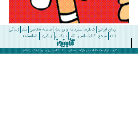
رمان ایرانی
خاطره، سفرنامه و روایت
جامعه شناسی
هنر
زندگی
نامه
مرجع
کتابشناسی
نقد
بایگانی
پیگیری
شناسنامه
کلیه حقوق محفوظ است و بازنشر مطالب با ذکر
کتاب نیوز
و درج لینک، بلامانع .