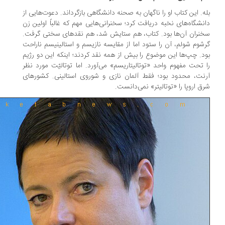
ه. این کتاب او را ناگهان به صحنه دانشگاهی بازگرداند. دعوت‌هایی از
نشگاه‌های نخبه دریافت کرد؛ سخنرانی‌هایی مهم که غالباً اولین زن
نران آن‌ها بود. کتاب، هم ستایش شد، هم نقدهای سختی گرفت.
شوم شولم، آن را ستود اما از مقایسه نازیسم و استالینیسم ناراحت
د. چپ‌ها این موضوع را بیش از همه نقد کردند؛ اینکه این دو رژیم
 تحت مفهوم واحد «توتالیتاریسم» می‌آورد. اما توتالیّت مورد نظر
نت، محدود بود؛ فقط آلمان نازی و شوروی استالینی. کشورهای
ق اروپا را «توتالیتر» نمی‌دانست.