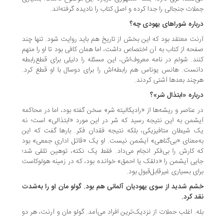
لات جنجالی را جدا کرده و اصل کتاب را نادیده گرفته‌اند.
رباره شوراهای یهودی چه؟
نت معتقد بود که این بخش از تاریخ هم باید روایت شود. تنها چند
حه از کتاب به آن اختصاص داشت، اما همان کافی بود تا او را متهم
ند. شولم در نامه معروف‌اش، این مسئله را دلیلی برای قطع‌رابطه
نست. هانس یوناس هم رابطه‌اش را برای دوسال با او قطع کرد.
چند بعدها آشتی کردند.
رباره «ابتذال شر»؟
 عناصر و ریشه‌ها از «رادیکالیته شر» سخن گفته بود، اما در محاکمه
شمن به این نتیجه رسید که شر در این مورد «ابتذالی» است؛ نه
 شیطان متافیزیکی، بلکه نتیجه فقدان فکر. بارها گفت که این
‌معنای «بی‌گناهی» آیشمن نیست. او یک «قاتل اداریِ جمعی» بود
 کارش را بی‌فکر انجام می‌داد. فقط یک نکته، توهین تلقی شد؛
یی آیشمن را «دلقک یا احمق» خوانده بود، که در زمینه هولوکاست
ای بسیاری غیرقابل‌قبول بود.
شم شدید از سوی یهودیان آلمانی هم بود. گولو مان او را به‌شدت
د کرد.
ه. اغلب حملات از نزدیک‌ترین افراد می‌آمد. گولو مان و آرنت، هر دو