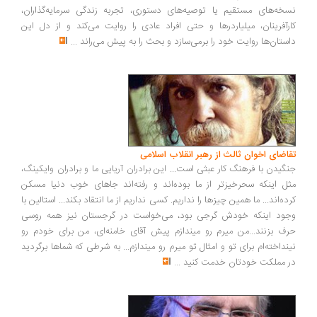
خه‌های مستقیم یا توصیه‌های دستوری، تجربه زندگی سرمایه‌گذاران،
رآفرینان، میلیاردرها و حتی افراد عادی را روایت می‌کند و از دل این
ستان‌ها روایت خود را برمی‌سازد و بحث را به پیش می‌راند
...
اضای اخوان ثالث از رهبر انقلاب اسلامی
گیدن با فرهنگ کار عبثی است... این برادران آریایی ما و برادران وایکینگ،
ل اینکه سحرخیزتر از ما بوده‌اند و رفته‌اند جاهای خوب دنیا مسکن
ده‌اند... ما همین چیزها را نداریم. کسی نداریم از ما انتقاد بکند... استالین با
ود اینکه خودش گرجی بود، می‌خواست در گرجستان نیز همه روسی
ف بزنند...من میرم رو میندازم پیش آقای خامنه‌ای، من برای خودم رو
نداخته‌ام برای تو و امثال تو میرم رو میندازم... به شرطی که شماها برگردید
 مملکت خودتان خدمت کنید
...