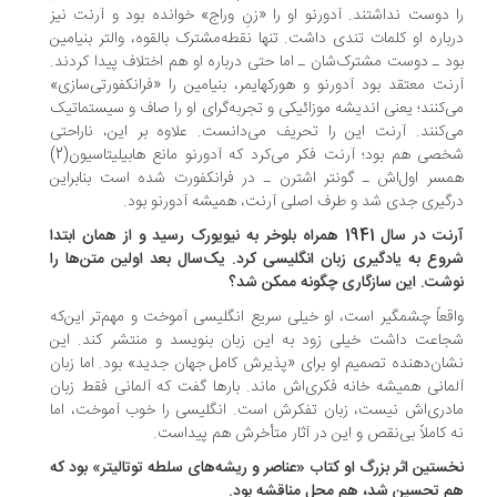
 دوست نداشتند. آدورنو او را «زنِ وراج» خوانده بود و آرنت نیز
باره او کلمات تندی داشت. تنها نقطه‌مشترک بالقوه، والتر بنیامین
د ـ دوست مشترک‌شان ـ اما حتی درباره او هم اختلاف پیدا کردند.
نت معتقد بود آدورنو و هورکهایمر، بنیامین را «فرانکفورتی‌سازی»
‌کنند؛ یعنی اندیشه موزائیکی و تجربه‌گرای او را صاف و سیستماتیک
‌کنند. آرنت این را تحریف می‌دانست. علاوه بر این، ناراحتی
شخصی هم بود؛ آرنت فکر می‌کرد که آدورنو مانع هابیلیتاسیون(2)
سر اول‌اش ـ گونتر اشترن ـ در فرانکفورت شده است بنابراین
گیری جدی شد و طرف اصلی آرنت، همیشه آدورنو بود.
‌آرنت در سال 1941 همراه بلوخر به نیویورک رسید و از همان ابتدا
وع به یادگیری زبان انگلیسی کرد. یک‌سال بعد اولین متن‌ها را
شت. این سازگاری چگونه ممکن شد؟
قعاً چشمگیر است، او خیلی سریع انگلیسی آموخت و مهم‌تر این‌که
اعت داشت خیلی زود به این زبان بنویسد و منتشر کند. این
ان‌دهنده تصمیم او برای «پذیرش کامل جهان جدید» بود. اما زبان
مانی همیشه خانه فکری‌اش ماند. بارها گفت که آلمانی فقط زبان
دری‌اش نیست، زبان تفکرش است. انگلیسی را خوب آموخت، اما
 کاملاً بی‌نقص و این در آثار متأخرش هم پیداست.
خستین اثر بزرگ او کتاب «عناصر و ریشه‌های سلطه توتالیتر» بود که
 تحسین شد، هم محل مناقشه بود.