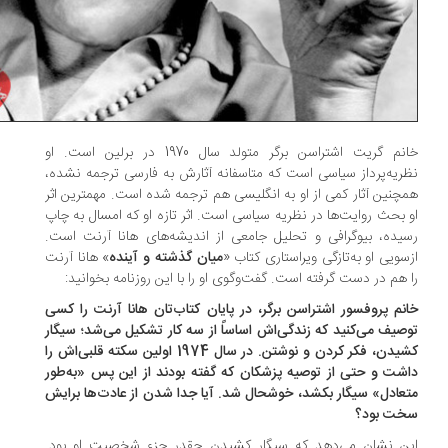
خانم گریت اشتراسن برگر متولد سال 1970 در برلین است. او
ریه‌پرداز سیاسی است که متاسفانه آثارش به فارسی ترجمه نشده،
چنین آثار کمی از او به انگلیسی هم ترجمه شده است. مهمترین اثر
 بحث روایت‌ها در نظریه سیاسی است. اثر تازه او که امسال به چاپ
یده، بیوگرافی و تحلیل جامعی از اندیشه‌های هانا آرنت است.
سویی او به‌تازگی ویراستاری کتاب «
میان گذشته و آینده
» هانا آرنت
 هم در دست گرفته است. گفت‌‌وگوی او را با این روزنامه بخوانید:
انم پروفسور اشتراسن ‌برگر، در پایان کتاب‌تان هانا آرنت را کسی
صیف می‌کنید که زندگی‌اش اساساً از سه کار تشکیل می‌شد؛ سیگار
کشیدن، فکر کردن و نوشتن. در سال 1974 اولین سکته قلبی‌اش را
شت و حتی از توصیه پزشکان که گفته بودند از این پس «به‌طور
عادل» سیگار بکشد، خوشحال شد. آیا جدا شدن از عادت‌ها برایش
ت بود؟
ن نشان می‌دهد که سیگار کشیدن چقدر جزء شخصیت او بود.