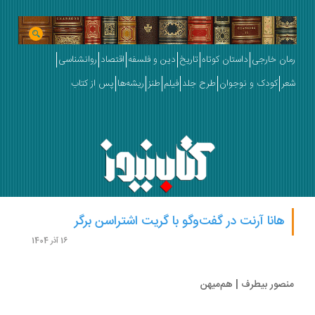
ان خارجی
داستان کوتاه
تاریخ
دین و فلسفه
اقتصاد
روانشناسی
ر
کودک و نوجوان
طرح جلد
فیلم
طنز
ریشه‌ها
پس از کتاب
هانا آرنت در گفت‌وگو با گریت اشتراسن برگر
16 آذر 1404
صور بیطرف | هم‌میهن