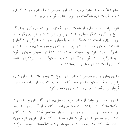
تمام 500 نسخه اولیه چاپ شده این مجموعه داستانی در هر کجای
یا با قیمت‌های هنگفت در حراجی‌ها به فروش می‌رسد.
ی پاتر مجموعه‌ای از هفت رمان فانتزی نوشتهٔ جی.کی. رولینگ
ح زندگی جادوگر جوانی به هری پاتر و دوستانش هرماینی گرنجر و
ن ویزلی است که همگی دانش‌آموزان مدرسه جادوگری هاگوارتز
تند. بخش اصلی داستان پیرامون تلاش و مبارزه هری برای غلبه بر
دوگر سیاه، لرد ولدمورت است، که هدفش سرکوب‌کردن افراد
رجادوگر، تحت فرمان‌درآوردن دنیای جادوگران و نابودکردن همه
انی است که در مقابل او ایستاده‌اند.
اولین رمان از این مجموعه کتاب، در تاریخ ۳۰ ژوئن ۱۹۹۷ با عنوان هری
تر و سنگ جادو منتشر شد. کتاب محبوبیت بسیار زیاد، تحسین
اوان و موفقیت تجاری را در جهان کسب کرد.
شران اصلی و اولیه از کتاب‌سرای بلومزبری در انگلستان و انتشارات
کولاستیک در ایالات متحده می‌باشند، کتاب از آن زمان به بعد
سط بسیاری از ناشران در سراسر جهان منتشر شده‌ است. در اکتبر
۲۰۱۱، این مجموعه در فرمت‌های مختلف کتاب از طریق «پاترمور»
تشر شد. کتاب‌ها به صورت مجموعه‌ای هشت‌قسمتی توسط شرکت