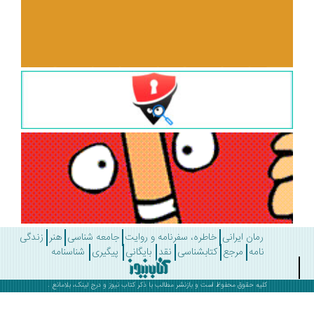
رمان ایرانی
خاطره، سفرنامه و روایت
جامعه شناسی
هنر
زندگی
نامه
مرجع
کتابشناسی
نقد
بایگانی
پیگیری
شناسنامه
کلیه حقوق محفوظ است و بازنشر مطالب با ذکر
کتاب نیوز
و درج لینک، بلامانع .