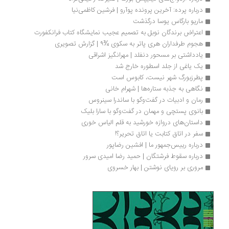
درباره پرده: آخرین پرونده پوآرو | فرشین کاظمی‌نیا
ماریو بارگاس یوسا درگذشت
اعتراض برندگان نوبل به تصمیم عجیب نمایشگاه کتاب فرانکفورت
هجوم طرفداران هری پاتر به سکوی ¾۹ | گزارش تصویری
یادداشتی بر مسحور دنفلد | مهرانگیز اشراقی
یک یاغی از جلد اسطوره خارج شد
پطرزبورگ شهر نیست، کابوس است
نگاهی به جذبه ستاره‌ها | شهرام خانی
رمان و ادبیات در گفت‌وگو با ساندرا سینروس
بانوی پستچی و مهمان در گفت‌وگو با سارا بلیک
داستان‌های دروازه خورشید به قلم الیاس خوری
سفر در اتاق کتابت یا اتاق تحریر؟!
درباره رییس‌جمهور ما | افشین رضاپور
درباره سقوط فرشتگان | حمید رضا امیدی سرور
مروری بر رویای نوشتن | بهار خسروی