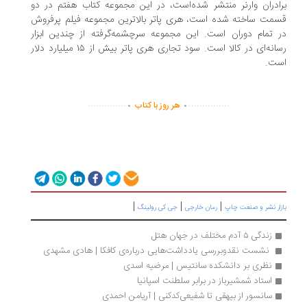
ادران وارنر منتشر شده‌است، در این مجموعه کتاب هفتم در دو
مت ساخته شده‌ است، هری پاتر بالاترین مجموعه فیلم پرفروش
 تمام دوران است. این مجموعه سرچشمه‌گرفته از چندین ابزار
رسانه‌ای در کالا است. سود تجاری هری پاتر بیش از ۱۵ میلیارد دلار
ت.
.
.
..............
...............
هر روز با کتاب
|
|
|
زار نشر و صنعت چاپ
رمان خارجی
جی کی رولینگ
زندگی ۵ آدم مختلف در جهان‌ هتل
 نشست نقدوبررسی یادداشت‌هایی درباره‌ی کافکا | هادی مشهدی
نظری بر دانشکده سانتیس | مرضیه اسدی
استاد شمشیرباز در برابر سلطنت اسپانیا
سانسور از بیهقی تا شفیعی‌کدکنی | آریامن احمدی