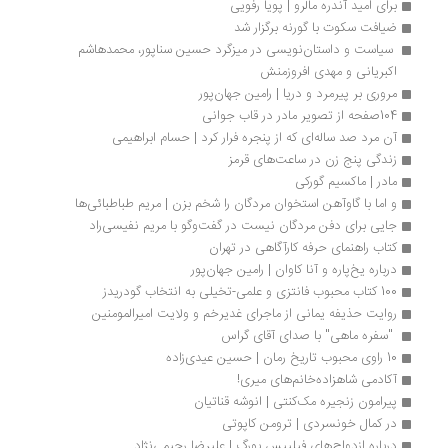
برای امید آندره مالرو | پویا رفویی
ضیافت سکوت با گورنه برگزار شد
 سیاست و داستان‌نویسی در میزگرد حسین سناپور، محمدهاشم 
اکبریانی و مهدی افروزمنش
مروری بر پیرمرد و دریا | رامین جهان‌پور
104صفحه از تصویر مادر در قاب جوانی
آن مرد صد ساله‌ای که از پنجره فرار کرد | حسام ابراهیمی
زندگی پنج زن در ساعت‌های قرمز
مادر | ماکسیم گورکی
و اما با گاوآهن استخوان مردگان را شخم بزن | مریم طباطبائی‌ها
جایی برای دفن مردگان نیست در گفت‌وگو با مریم نفیسی‌راد
کتاب راهنمای حرفه‌ کارآگاهی در تهران
درباره یخ‌پاره و آنا کاوان | رامین جهان‌پور
100 کتاب محبوب فانتزی و علمی-تخیلی به انتخاب گودریدز
روایت حذیفه یمانی از ماجرای غدیرخم و ولایت امیرالمومنین
 "سفره ماهی" با صدای آقای گراس 
10 راوی محبوب تاریخ رمان | حسین عیدی‌زاده
آکادمی شاهزاده‌خانم‌های میری!
پیرامون زنجیره مک‌کنتی | انوشه قناتیان
در کمال خونسردی | ترومن کاپوتی
درباره ازدواج‌های فیلیپس بورگ | علیرضا رحیمی‌نژاد