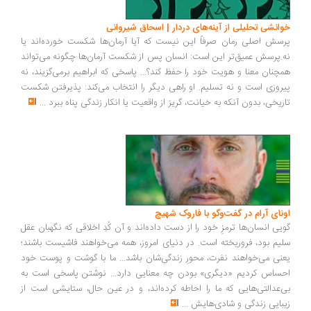
انشی تحلیلی از آینه‌های دردار | اسحاق شیروانی
سش اصلی رمان صرفاً این نیست که آیا آرمان‌ها شکست خورده‌اند یا
.پرسش عمیق‌تر این است: انسان پس از شکست آرمان‌ها چگونه می‌تواند
چنان معنا و هویت خود را حفظ کند؟... پاسخی که ابراهیم برمی‌گزیند، نه
روزی است و نه تسلیم. او راهی دیگر را انتخاب می‌کند: پذیرفتن شکست
ریخی، بدون آنکه به خیانت، گریز از واقعیت یا انکار زندگی پناه ببرد
...
ونای آرام در گفت‌وگو با فاروک شهیچ
یی انسان‌ها ترمزِ خود را از دست داده‌اند و آن کُدِ اخلاقی که نگهبان عقل
یم بود، فروریخته است. در دنیای امروز، همه می‌خواهند فاشیست باشند؛
نی می‌خواهند نفرت، محورِ زندگی‌شان باشد... ما با گوشت و پوست خود
ساس کردیم «دیگری» بودن چه معنایی دارد... نوشتن پاسخی است به
‌عدالتی‌هایی که ما را احاطه کرده‌اند، و در عین حال، ستایشی است از
بایی زندگی و شادی‌هایش
...