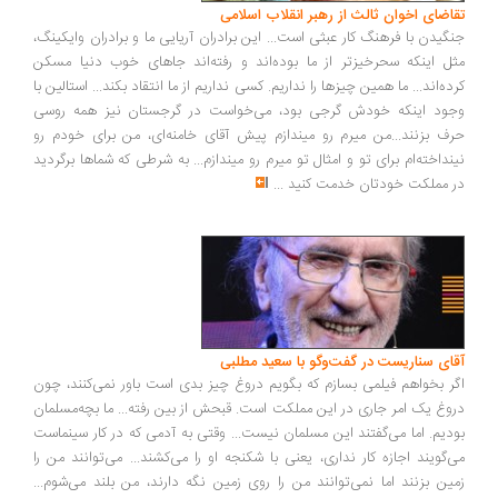
اضای اخوان ثالث از رهبر انقلاب اسلامی
گیدن با فرهنگ کار عبثی است... این برادران آریایی ما و برادران وایکینگ،
ل اینکه سحرخیزتر از ما بوده‌اند و رفته‌اند جاهای خوب دنیا مسکن
ده‌اند... ما همین چیزها را نداریم. کسی نداریم از ما انتقاد بکند... استالین با
ود اینکه خودش گرجی بود، می‌خواست در گرجستان نیز همه روسی
ف بزنند...من میرم رو میندازم پیش آقای خامنه‌ای، من برای خودم رو
نداخته‌ام برای تو و امثال تو میرم رو میندازم... به شرطی که شماها برگردید
 مملکت خودتان خدمت کنید
...
ای سناریست در گفت‌وگو با سعید مطلبی
ر بخواهم فیلمی بسازم که بگویم دروغ چیز بدی است باور نمی‌کنند، چون
وغ یک امر جاری در این مملکت است. قبحش از بین رفته... ما بچه‌مسلمان
دیم. اما می‌گفتند این مسلمان نیست... وقتی به آدمی که در کار سینماست
‌گویند اجازه کار نداری، یعنی با شکنجه او را می‌کشند... می‌توانند من را
ین بزنند اما نمی‌توانند من را روی زمین نگه دارند، من بلند می‌شوم...