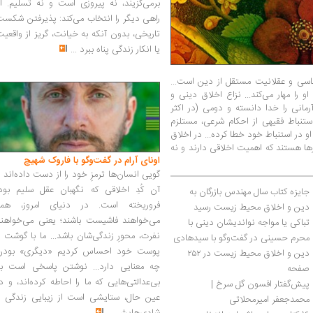
برمی‌گزیند، نه پیروزی است و نه تسلیم. ا
راهی دیگر را انتخاب می‌کند: پذیرفتن شکس
تاریخی، بدون آنکه به خیانت، گریز از واقعی
یا انکار زندگی پناه ببرد
...
ناسی و عقلانیت مستقل از دین است...
 را مهار می‌کند... نزاع اخلاق دینی و
رمانی را خدا دانسته و دومی (در اکثر
 استنباط فقیهی از احکام شرعی، مستلزم
 در استنباط خود خطا کرده... در اخلاق
ها هستند که اهمیت اخلاقی دارند و نه
اونای آرام در گفت‌وگو با فاروک شهیچ‭
گویی انسان‌ها ترمزِ خود را از دست داده‌اند 
آن کُدِ اخلاقی که نگهبان عقل سلیم بود،
جایزه کتاب سال مهندس بازرگان به 
فروریخته است. در دنیای امروز، همه
دین و اخلاق محیط زیست رسید
می‌خواهند فاشیست باشند؛ یعنی می‌خواهند
تباکی یا مواجه نواندیشان دینی با 
نفرت، محورِ زندگی‌شان باشد... ما با گوشت 
محرم حسینی در گفت‌وگو با سیدهادی 
پوست خود احساس کردیم «دیگری» بودن
طباطبایی
دین و اخلاق محیط زیست در ۲۵۲ 
چه معنایی دارد... نوشتن پاسخی است به
صفحه
بی‌عدالتی‌هایی که ما را احاطه کرده‌اند، و د
پیش‌گفتار افسون گل سرخ | 
عین حال، ستایشی است از زیبایی زندگی و
محمدجعفر امیرمحلاتی