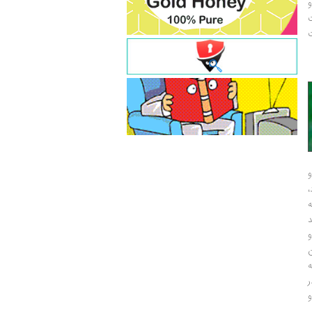
و
ت
ت
و
و
ر