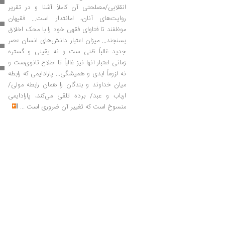
انقلابی/مصلحتی آن کاملاً آشنا و در تقریر
روایت‌های آنان، امانتدار است... فقیهان
موظفند تا فتاوای فقهی خود را با محک اخلاق
بسنجند... میزان اعتبار دانش‌های انسان عصر
جدید غالباً ظنی ست و نه یقینی و گستره
زمانی اعتبار آنها نیز غالباً تا اطلاع ثانوی‌ست و
نه لزوماً ابدی و همیشگی... پارادایمی که رابطه
میان خداوند و بندگان را همان رابطه مولی/
ارباب و عبد/ برده تلقی می‌کند، پارادایمی
منسوخ است که تغییر آن ضروری است
...