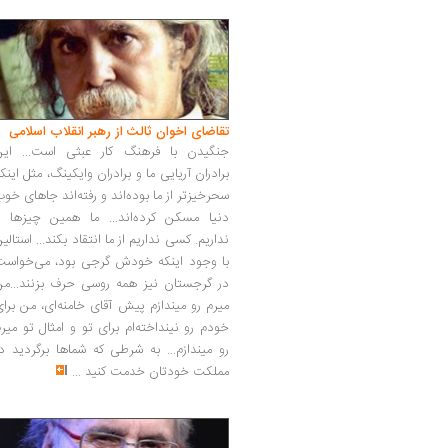
تقاضای اخوان ثالث از رهبر انقلاب اسلامی
جنگیدن با فرهنگ کار عبثی است... این
برادران آریایی ما و برادران وایکینگ، مثل اینک
سحرخیزتر از ما بوده‌اند و رفته‌اند جاهای خو
دنیا مسکن کرده‌اند... ما همین چیزها را
نداریم. کسی نداریم از ما انتقاد بکند... استالی
با وجود اینکه خودش گرجی بود، می‌خواست
در گرجستان نیز همه روسی حرف بزنند...من
میرم رو میندازم پیش آقای خامنه‌ای، من برا
خودم رو نینداخته‌ام برای تو و امثال تو میر
رو میندازم... به شرطی که شماها برگردید د
مملکت خودتان خدمت کنید
...