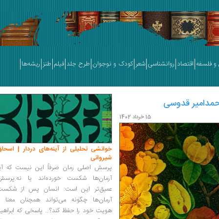
و فلسفه
اقتصاد
روانشناسی
شعر
کودک و نوجوان
طرح جلد
فیلم
طنز
ریشه‌ها
محمدامیر قدوسی
15 خرداد 1402
خوانشی تحلیلی از آینه‌های دردار | اسحاق
شیروانی
پرسش اصلی رمان صرفاً این نیست که آیا
آرمان‌ها شکست خورده‌اند یا نه.پرسش
عمیق‌تر این است: انسان پس از شکست
آرمان‌ها چگونه می‌تواند همچنان معنا و
هویت خود را حفظ کند؟... پاسخی که ابراهی