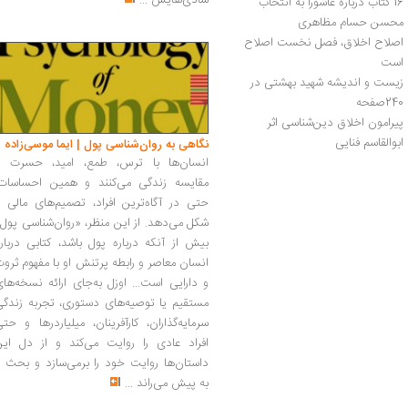
شادی‌هایش
...
16 کتاب درباره عاشورا به انتخاب 
محسن حسام مظاهری
اصلاح اخلاق، فصل نخست اصلاح 
است
زیست و اندیشه شهید بهشتی در 
240صفحه
پیرامون اخلاق دین‌شناسی اثر 
ابوالقاسم فنایی
نگاهی به روان‌شناسی پول | ایما موسی‌زاده
انسان‌ها با ترس، طمع، امید، حسرت و
مقایسه زندگی می‌کنند و همین احساسات،
حتی در آگاه‌ترین افراد، تصمیم‌های مالی ر
شکل می‌دهد. از این منظر، «روان‌شناسی پول
بیش از آنکه درباره پول باشد، کتابی دربار
انسان معاصر و رابطه پرتنش او با مفهوم ثرو
و دارایی است... اوزل به‌جای ارائه نسخه‌ها
مستقیم یا توصیه‌های دستوری، تجربه زندگی
سرمایه‌گذاران، کارآفرینان، میلیاردرها و حت
افراد عادی را روایت می‌کند و از دل این
داستان‌ها روایت خود را برمی‌سازد و بحث ر
به پیش می‌راند
...