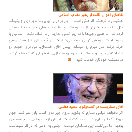
تقاضای اخوان ثالث از رهبر انقلاب اسلامی
جنگیدن با فرهنگ کار عبثی است... این برادران آریایی ما و برادران وایکینگ،
مثل اینکه سحرخیزتر از ما بوده‌اند و رفته‌اند جاهای خوب دنیا مسکن
کرده‌اند... ما همین چیزها را نداریم. کسی نداریم از ما انتقاد بکند... استالین با
وجود اینکه خودش گرجی بود، می‌خواست در گرجستان نیز همه روسی
حرف بزنند...من میرم رو میندازم پیش آقای خامنه‌ای، من برای خودم رو
نینداخته‌ام برای تو و امثال تو میرم رو میندازم... به شرطی که شماها برگردید
در مملکت خودتان خدمت کنید
...
آقای سناریست در گفت‌وگو با سعید مطلبی
اگر بخواهم فیلمی بسازم که بگویم دروغ چیز بدی است باور نمی‌کنند، چون
دروغ یک امر جاری در این مملکت است. قبحش از بین رفته... ما بچه‌مسلمان
بودیم. اما می‌گفتند این مسلمان نیست... وقتی به آدمی که در کار سینماست