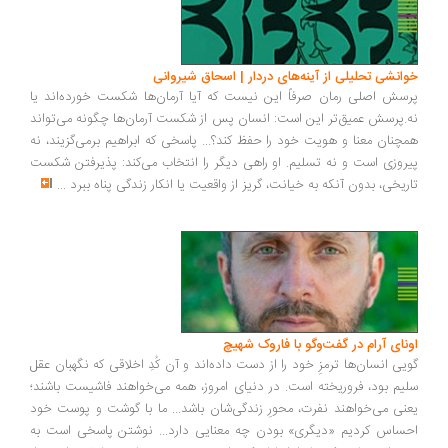
خوانشی تحلیلی از آینه‌های دردار | اسحاق شیروانی
پرسش اصلی رمان صرفاً این نیست که آیا آرمان‌ها شکست خورده‌اند یا
نه.پرسش عمیق‌تر این است: انسان پس از شکست آرمان‌ها چگونه می‌تواند
همچنان معنا و هویت خود را حفظ کند؟... پاسخی که ابراهیم برمی‌گزیند، نه
پیروزی است و نه تسلیم. او راهی دیگر را انتخاب می‌کند: پذیرفتن شکست
تاریخی، بدون آنکه به خیانت، گریز از واقعیت یا انکار زندگی پناه ببرد
...
اونای آرام در گفت‌وگو با فاروک شهیچ‭
گویی انسان‌ها ترمزِ خود را از دست داده‌اند و آن کُدِ اخلاقی که نگهبان عقل
سلیم بود، فروریخته است. در دنیای امروز، همه می‌خواهند فاشیست باشند؛
یعنی می‌خواهند نفرت، محورِ زندگی‌شان باشد... ما با گوشت و پوست خود
احساس کردیم «دیگری» بودن چه معنایی دارد... نوشتن پاسخی است به