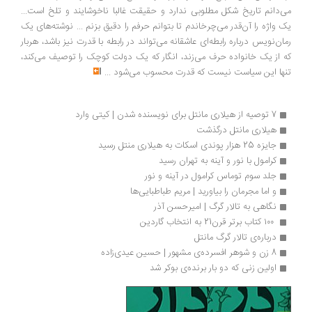
می‌دانم تاریخ شکل مطلوبی ندارد و حقیقت غالبا ناخوشایند و تلخ است...
یک واژه را آن‌قدر می‌چرخاندم تا بتوانم حرفم را دقیق بزنم ... نوشته‌های یک
رمان‌نویس درباره رابطه‌ای عاشقانه می‌تواند در رابطه با قدرت نیز باشد، هربار
که از یک خانواده حرف می‌زند، انگار که یک دولت کوچک را توصیف می‌کند،
تنها این سیاست نیست که قدرت محسوب می‌شود
...
7 توصیه از هیلاری مانتل برای نویسنده شدن | کیتی وارد
هیلاری مانتل درگذشت
جایزه 25 هزار پوندی اسکات به هیلاری منتل رسید
کرامول با نور و آینه به تهران رسید
جلد سوم توماس کرامول در آینه و نور
و اما مجرمان را بیاورید | مریم‌ طباطبایی‌ها
نگاهی به تالار گرگ | امیرحسن آذر
 ۱۰۰ کتاب برتر قرن21 به انتخاب گاردین
درباره‌ی تالار گرگ مانتل
8 زن و شوهر افسرده‌ی مشهور | حسین عیدی‌زاده
اولین زنی که دو بار برنده‌ی بوکر شد