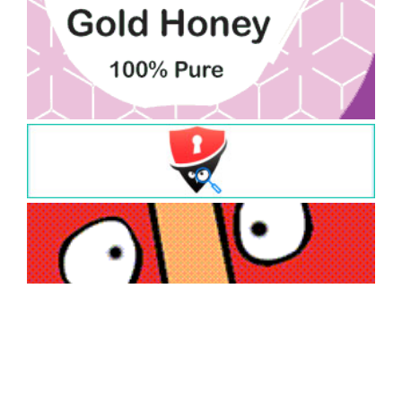
رمان ایرانی
خاطره، سفرنامه و روایت
جامعه شناسی
هنر
زندگی
نامه
مرجع
کتابشناسی
نقد
بایگانی
پیگیری
شناسنامه
کلیه حقوق محفوظ است و بازنشر مطالب با ذکر
کتاب نیوز
و درج لینک، بلامانع .