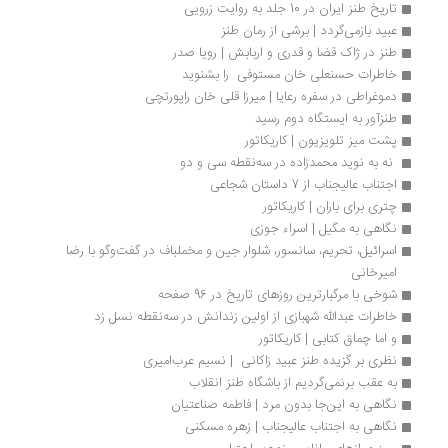
تاریخ طنز ایران در 10 جلد به روایت زرویی
عبید بازمی‌گردد | برشی از رمان طنز
طنز در ژاک قضا و قدری و اربابش | رویا صدر
خاطرات حسنعلی خان مستوفی  را بشنوید
دموغراطی در سفره رعایا | میرزا قلی خان راپورتچی
طنزآور به ایستگاه دوم رسید
پشت میز تلویزیون | کاریکاتور
 نه به نوید محمدزاده در سه‌نقطه سی و دو
اجتناب عالیجناب از 7 داستان شجاعی
چتری برای باران | کاریکاتور
نگاهی به مگیل | اسراء جوزی
اسرائیل، تحریم، سانسور، شلوار جین و مخملباف در گفت‌وگو با رضا 
امیرخانی
شوخی با مرگبارترین روزهای تاریخ در 96 صفحه
خاطرات عبدالله شهبازی از اولین زندانش در سه‌نقطه نسل زد
و اما چماق کتابی | کاریکاتور
نظری بر گزیده طنز عبید زاکانی  | نسیم عرب‌امیری
به عقب برنمی‌گردیم از باشگاه طنز انقلاب
نگاهی به این‌جا بدون مرد | فاطمه صناعتیان
نگاهی به اجتناب عالیجناب | زهره مسکنی