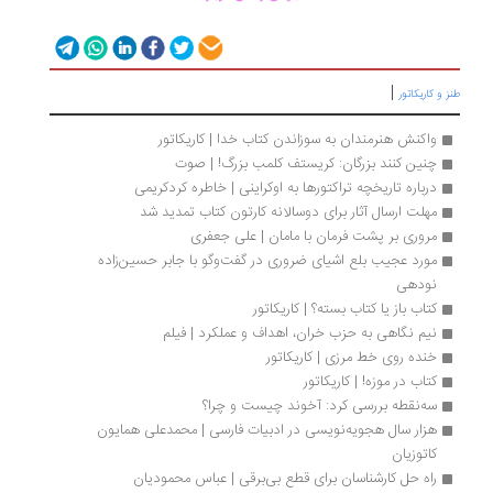
|
ز و کاریکاتور
واکنش هنرمندان به سوزاندن کتاب خدا | کاریکاتور
چنین کنند بزرگان: کریستف کلمب بزرگ! | صوت
درباره‌ تاریخچه تراکتورها به‌ اوکراینی | خاطره کردکریمی
مهلت ارسال آثار برای دوسالانه کارتون کتاب تمدید شد
مروری بر پشت فرمان با مامان | علی جعفری
مورد عجیب بلع اشیای ضروری در گفت‌وگو با جابر حسین‌زاده 
نودهی
کتاب باز یا کتاب بسته؟ | کاریکاتور
نیم نگاهی به حزب خران، اهداف و عملکرد | فیلم
خنده روی خط مرزی | کاریکاتور
کتاب در موزه! | کاریکاتور
سه‌نقطه بررسی کرد: آخوند چیست و چرا؟ 
هزار سال هجویه‌نویسی در ادبیات فارسی | محمدعلی همایون 
کاتوزیان
راه حل کارشناسان برای قطع بی‌برقی | عباس محمودیان