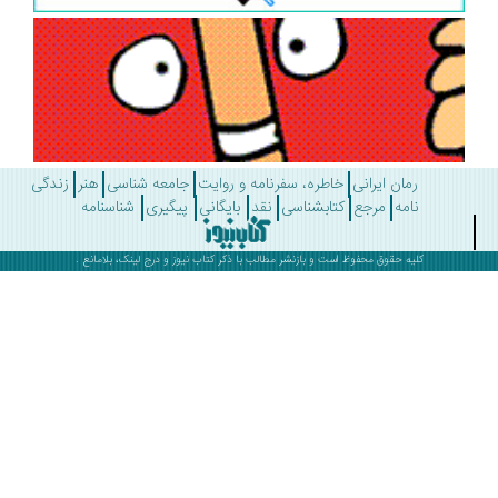
رمان ایرانی
خاطره، سفرنامه و روایت
جامعه شناسی
هنر
زندگی
نامه
مرجع
کتابشناسی
نقد
بایگانی
پیگیری
شناسنامه
کلیه حقوق محفوظ است و بازنشر مطالب با ذکر
کتاب نیوز
و درج لینک، بلامانع .