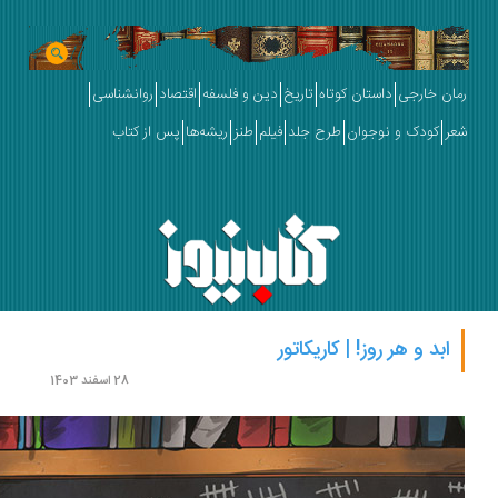
ان خارجی
داستان کوتاه
تاریخ
دین و فلسفه
اقتصاد
روانشناسی
ر
کودک و نوجوان
طرح جلد
فیلم
طنز
ریشه‌ها
پس از کتاب
ابد و هر روز! | کاریکاتور
28 اسفند 1403