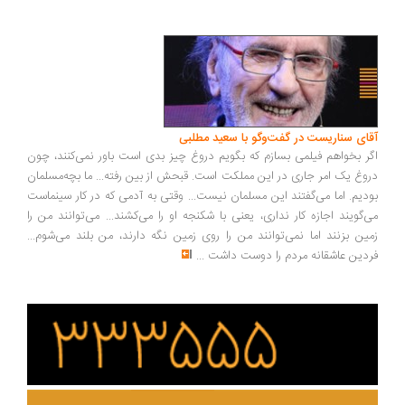
ای سناریست در گفت‌وگو با سعید مطلبی
ر بخواهم فیلمی بسازم که بگویم دروغ چیز بدی است باور نمی‌کنند، چون
وغ یک امر جاری در این مملکت است. قبحش از بین رفته... ما بچه‌مسلمان
دیم. اما می‌گفتند این مسلمان نیست... وقتی به آدمی که در کار سینماست
‌گویند اجازه کار نداری، یعنی با شکنجه او را می‌کشند... می‌توانند من را
ین بزنند اما نمی‌توانند من را روی زمین نگه دارند، من بلند می‌شوم...
دین عاشقانه مردم را دوست داشت
...