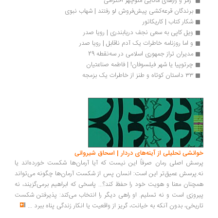
 رمز و رازهای مانایی منوچهر احترامی 
برندگان قرعه‌کشی پیش‌فروش لو رفتند | شهاب نبوی
شکار کتاب | کاریکاتور
ویل کاپی به سعی نجف دریابندری | رویا صدر
و اما روزنامه خاطرات یک آدم ناقابل | رویا صدر
مدیران تراز جمهوری اسلامی در سه‌نقطه 29
چرتوپیا یا شهر فیلسوفان! | فاطمه صناعتیان
۳۳ داستان کوتاه و طنز از خاطرات یک‌ بزمجه
انشی تحلیلی از آینه‌های دردار | اسحاق شیروانی
سش اصلی رمان صرفاً این نیست که آیا آرمان‌ها شکست خورده‌اند یا
.پرسش عمیق‌تر این است: انسان پس از شکست آرمان‌ها چگونه می‌تواند
چنان معنا و هویت خود را حفظ کند؟... پاسخی که ابراهیم برمی‌گزیند، نه
روزی است و نه تسلیم. او راهی دیگر را انتخاب می‌کند: پذیرفتن شکست
ریخی، بدون آنکه به خیانت، گریز از واقعیت یا انکار زندگی پناه ببرد
...