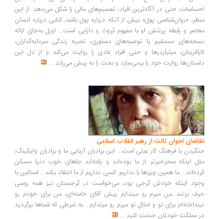
ساسات، حتی در آگاه‌ترین افراد، تصمیم‌های مالی را شکل می‌دهد. از این
ظر، «روان‌شناسی پول» بیش از آنکه درباره پول باشد، کتابی درباره انسان
اصر و رابطه پرتنش او با مفهوم ثروت و دارایی است... اوزل به‌جای ارائه
خه‌های مستقیم یا توصیه‌های دستوری، تجربه زندگی سرمایه‌گذاران،
رآفرینان، میلیاردرها و حتی افراد عادی را روایت می‌کند و از دل این
ستان‌ها روایت خود را برمی‌سازد و بحث را به پیش می‌راند
...
اضای اخوان ثالث از رهبر انقلاب اسلامی
گیدن با فرهنگ کار عبثی است... این برادران آریایی ما و برادران وایکینگ،
ل اینکه سحرخیزتر از ما بوده‌اند و رفته‌اند جاهای خوب دنیا مسکن
ده‌اند... ما همین چیزها را نداریم. کسی نداریم از ما انتقاد بکند... استالین با
ود اینکه خودش گرجی بود، می‌خواست در گرجستان نیز همه روسی
ف بزنند...من میرم رو میندازم پیش آقای خامنه‌ای، من برای خودم رو
نداخته‌ام برای تو و امثال تو میرم رو میندازم... به شرطی که شماها برگردید
 مملکت خودتان خدمت کنید
...