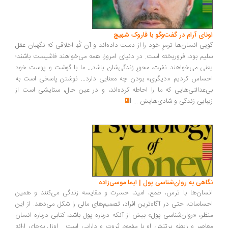
ونای آرام در گفت‌وگو با فاروک شهیچ
یی انسان‌ها ترمزِ خود را از دست داده‌اند و آن کُدِ اخلاقی که نگهبان عقل
یم بود، فروریخته است. در دنیای امروز، همه می‌خواهند فاشیست باشند؛
نی می‌خواهند نفرت، محورِ زندگی‌شان باشد... ما با گوشت و پوست خود
ساس کردیم «دیگری» بودن چه معنایی دارد... نوشتن پاسخی است به
‌عدالتی‌هایی که ما را احاطه کرده‌اند، و در عین حال، ستایشی است از
بایی زندگی و شادی‌هایش
...
اهی به روان‌شناسی پول | ایما موسی‌زاده
سان‌ها با ترس، طمع، امید، حسرت و مقایسه زندگی می‌کنند و همین
ساسات، حتی در آگاه‌ترین افراد، تصمیم‌های مالی را شکل می‌دهد. از این
ظر، «روان‌شناسی پول» بیش از آنکه درباره پول باشد، کتابی درباره انسان
اصر و رابطه پرتنش او با مفهوم ثروت و دارایی است... اوزل به‌جای ارائه