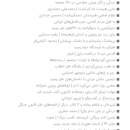
زندگی و آثار عمران صلاحی در 170 صفحه
مانی هِیست اما کم اِست | محمدعلی محمدپور
اعلام اسامی هنرمندان دستگیرشده‌ | محسن حدادی
به قول مردم گفتنی: ضرب‌المثل‌های ایرانی
دموکراسی یا دموقراضه به 130هزار نفر رسید
برای دزد مو وِزوزی و انسان فرهیخته | زهره مسکنی
بی‌ماسک پشیمانم و با ماسک پریشان | محمود اکرامی‌فر
طنزآور به ایستگاه دوم رسید
اقدس مَرده! در قاعده بازی | فیلم
سده‌ی گودزیلاها یا چارده دوصفر در سه‌نقطه
به عقب برنمی‌گردیم از باشگاه طنز انقلاب
 رمز و رازهای مانایی منوچهر احترامی 
دومین نشان مردی با داستان‌های طنز رسید
بعضی روزا دلش می‌گیره آدم | ابوالفضل زرویی نصرآباد 
مهلت ارسال آثار برای دوسالانه کارتون کتاب تمدید شد
برزه‌دماغ در گفت‌وگو با فریور خراباتی
شیرخان و شلغم پخته و 2 کتاب دیگر از قصه‌های طنز قانون جنگل
درنگی بر وای ددم وای! | محمد صابری
چنین کنند بزرگان: کریستف کلمب بزرگ! | صوت
چاپ 41 از آبنبات هل‌دار با جلد جدید رسید