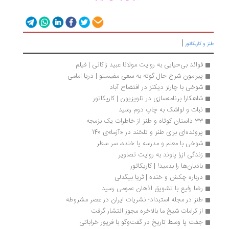
|
ز و کاریکاتور
فوائد بی‌حیایی به روایت مولانا عبید زاکانی | فیلم
پیرامون شرح حال گوته به سعی مفیستو | دریا امامی
شوخی با چارلز دیکنز در افتضاح آباد
شاهکار! برنامه‌سازی در تلویزیون | کاریکاتور
نبات و لواشک به چاپ دوم رسید
۳۳ داستان کوتاه و طنز از خاطرات یک‌ بزمجه
پرونده‌ای برای طنز و تلخند در «آزما»ی 140
شوخی با معلم و مدرسه یا خنده، سر سطر
زندگی ازرا پاوند به روایت تصاویر
بادبان‌ها را بدمید! | کاریکاتور
درباره چکش و خنده | ثریا بیگدلی
رضا رفیع با تشویق اذهان عمومی رسید
طنز در مجله استبداد؛ نشریات ایران در عصر مشروطه
از کرامات شیخ ما بالاخره مجوز انتشار گرفت
جفت پا وسط تاریخ در گفت‌وگو با فریور خراباتی