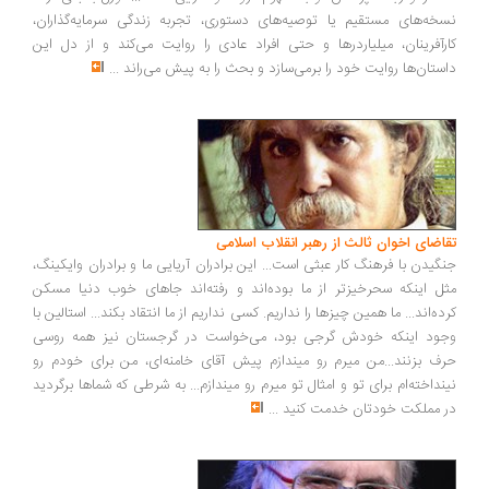
خه‌های مستقیم یا توصیه‌های دستوری، تجربه زندگی سرمایه‌گذاران،
رآفرینان، میلیاردرها و حتی افراد عادی را روایت می‌کند و از دل این
ستان‌ها روایت خود را برمی‌سازد و بحث را به پیش می‌راند
...
اضای اخوان ثالث از رهبر انقلاب اسلامی
گیدن با فرهنگ کار عبثی است... این برادران آریایی ما و برادران وایکینگ،
ل اینکه سحرخیزتر از ما بوده‌اند و رفته‌اند جاهای خوب دنیا مسکن
ده‌اند... ما همین چیزها را نداریم. کسی نداریم از ما انتقاد بکند... استالین با
ود اینکه خودش گرجی بود، می‌خواست در گرجستان نیز همه روسی
ف بزنند...من میرم رو میندازم پیش آقای خامنه‌ای، من برای خودم رو
نداخته‌ام برای تو و امثال تو میرم رو میندازم... به شرطی که شماها برگردید
 مملکت خودتان خدمت کنید
...