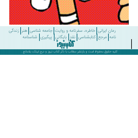
رمان ایرانی
خاطره، سفرنامه و روایت
جامعه شناسی
هنر
زندگی
نامه
مرجع
کتابشناسی
نقد
بایگانی
پیگیری
شناسنامه
کلیه حقوق محفوظ است و بازنشر مطالب با ذکر
کتاب نیوز
و درج لینک، بلامانع .