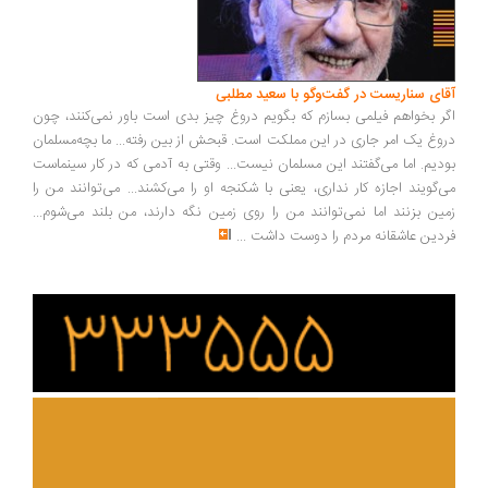
ای سناریست در گفت‌وگو با سعید مطلبی
ر بخواهم فیلمی بسازم که بگویم دروغ چیز بدی است باور نمی‌کنند، چون
وغ یک امر جاری در این مملکت است. قبحش از بین رفته... ما بچه‌مسلمان
دیم. اما می‌گفتند این مسلمان نیست... وقتی به آدمی که در کار سینماست
‌گویند اجازه کار نداری، یعنی با شکنجه او را می‌کشند... می‌توانند من را
ین بزنند اما نمی‌توانند من را روی زمین نگه دارند، من بلند می‌شوم...
دین عاشقانه مردم را دوست داشت
...