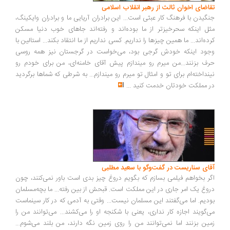
تقاضای اخوان ثالث از رهبر انقلاب اسلامی
جنگیدن با فرهنگ کار عبثی است... این برادران آریایی ما و برادران وایکینگ،
مثل اینکه سحرخیزتر از ما بوده‌اند و رفته‌اند جاهای خوب دنیا مسکن
کرده‌اند... ما همین چیزها را نداریم. کسی نداریم از ما انتقاد بکند... استالین با
وجود اینکه خودش گرجی بود، می‌خواست در گرجستان نیز همه روسی
حرف بزنند...من میرم رو میندازم پیش آقای خامنه‌ای، من برای خودم رو
نینداخته‌ام برای تو و امثال تو میرم رو میندازم... به شرطی که شماها برگردید
در مملکت خودتان خدمت کنید
...
آقای سناریست در گفت‌وگو با سعید مطلبی
اگر بخواهم فیلمی بسازم که بگویم دروغ چیز بدی است باور نمی‌کنند، چون
دروغ یک امر جاری در این مملکت است. قبحش از بین رفته... ما بچه‌مسلمان
بودیم. اما می‌گفتند این مسلمان نیست... وقتی به آدمی که در کار سینماست
می‌گویند اجازه کار نداری، یعنی با شکنجه او را می‌کشند... می‌توانند من را
زمین بزنند اما نمی‌توانند من را روی زمین نگه دارند، من بلند می‌شوم...