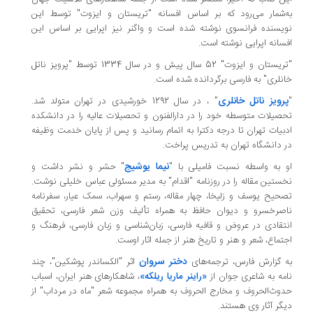
به‌شمار می‌رود که بر اساس افسانه "تریستان و ایزوت" توسط این
نویسنده فرانسوی نوشته شده است و واگنر نیز اپرایی بر اساس این
افسانه اپرایی نوشته است.
"تریستان و ایزوت" 52 سال پیش و در سال 1334 توسط "پرویز ناتل
خانلری" به فارسی برگردانده شده است.
پرویز ناتل خانلری
"
" ، در سال 1292 خورشیدی در تهران متولد شد.
تحصیلات متوسطه خود را در دارالفنون و تحصیلات عالیه را در دانشکده
ادبیات تهران تا درجه دکترا به اتمام رسانید و پس از پایان خدمت وظیفه
در دانشگاه تهران به تدریس پراخت.
نیما یوشیج
او به واسطه نسبت فامیلی با "
" حشر و نشر داشت و
نخستین مقاله را در روزنامه "اقدام" به مدیر مسئولی عباس خلیلی نوشت.
تصحیح یوسف و زلیخا، چهار مقاله، رستم و سهراب، سمک عیار، سفرنامه
ناصرخسرو و دیوان حافظ به همراه تألیف وزن شعر فارسی، تحقیق
انتقادی در عروض و قافیه فارسی، زبان‌شناسی و زبان فارسی، فرهنگ و
اجتماع، شعر و هنر و تاریخ هنر از جمله اثار اوست.
دختر سروان
به گزارش فارس، ترجمه‌های
اثر "الکساندر پوشکین"، چند
نامه به شاعری جوان از
«راینر ماریا ریلکه»
، شاهکارهای هنر ایران، اسباب
حدوث‌الحروف و مخارج الحروف به همراه مجموعه شعر "ماه در مرداب" از
دیگر آثار وی هستند.