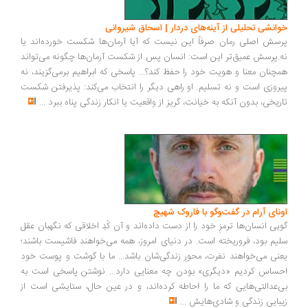
خوانشی تحلیلی از آینه‌های دردار | اسحاق شیروانی
پرسش اصلی رمان صرفاً این نیست که آیا آرمان‌ها شکست خورده‌اند یا
نه.پرسش عمیق‌تر این است: انسان پس از شکست آرمان‌ها چگونه می‌تواند
همچنان معنا و هویت خود را حفظ کند؟... پاسخی که ابراهیم برمی‌گزیند، نه
پیروزی است و نه تسلیم. او راهی دیگر را انتخاب می‌کند: پذیرفتن شکست
تاریخی، بدون آنکه به خیانت، گریز از واقعیت یا انکار زندگی پناه ببرد
...
اونای آرام در گفت‌وگو با فاروک شهیچ‭
گویی انسان‌ها ترمزِ خود را از دست داده‌اند و آن کُدِ اخلاقی که نگهبان عقل
سلیم بود، فروریخته است. در دنیای امروز، همه می‌خواهند فاشیست باشند؛
یعنی می‌خواهند نفرت، محورِ زندگی‌شان باشد... ما با گوشت و پوست خود
احساس کردیم «دیگری» بودن چه معنایی دارد... نوشتن پاسخی است به
بی‌عدالتی‌هایی که ما را احاطه کرده‌اند، و در عین حال، ستایشی است از
زیبایی زندگی و شادی‌هایش
...