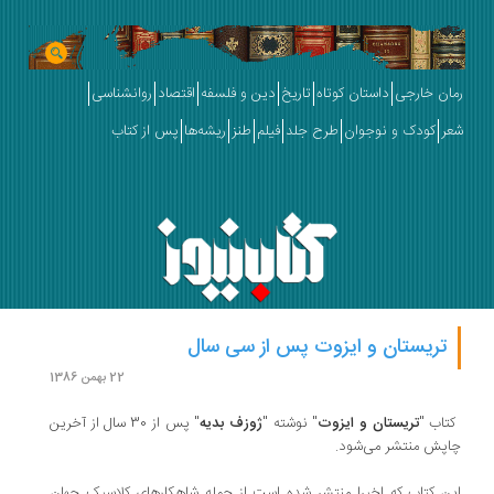
رمان خارجی
داستان کوتاه
تاریخ
دین و فلسفه
اقتصاد
روانشناسی
شعر
کودک و نوجوان
طرح جلد
فیلم
طنز
ریشه‌ها
پس از کتاب
تریستان و ایزوت پس از سی سال
22 بهمن 1386
کتاب "
تریستان و ایزوت
" نوشته "
ژوزف بدیه
" پس از 30 سال از آخرین
چاپش منتشر می‌شود.
این کتاب که اخیرا منتشر شده است از جمله شاهکارهای کلاسیک جهان