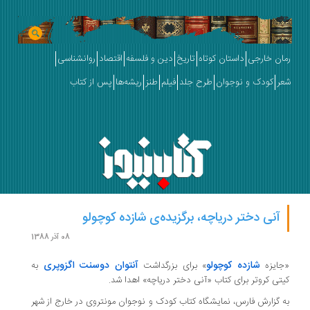
رمان خارجی
داستان کوتاه
تاریخ
دین و فلسفه
اقتصاد
روانشناسی
شعر
کودک و نوجوان
طرح جلد
فیلم
طنز
ریشه‌ها
پس از کتاب
آنی دختر دریاچه، برگزیده‌ی شازده کوچولو
08 آذر 1388
شازده کوچولو
آنتوان دوسنت اگزوپری
«جایزه
» برای بزرگداشت
به
کیتی کروتر برای کتاب «آنی دختر دریاچه» اهدا شد.
به گزارش فارس، نمایشگاه کتاب کودک و نوجوان مونتروی در خارج از شهر