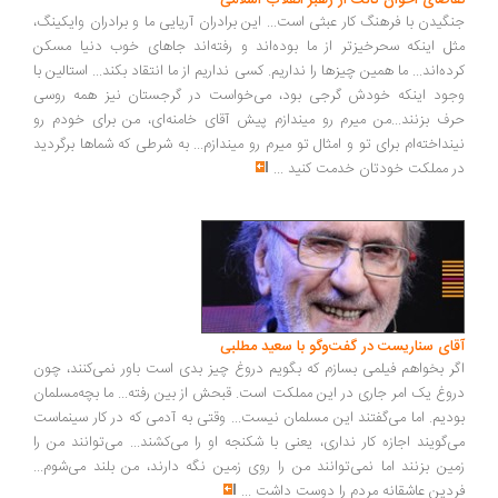
تقاضای اخوان ثالث از رهبر انقلاب اسلامی
جنگیدن با فرهنگ کار عبثی است... این برادران آریایی ما و برادران وایکینگ،
مثل اینکه سحرخیزتر از ما بوده‌اند و رفته‌اند جاهای خوب دنیا مسکن
کرده‌اند... ما همین چیزها را نداریم. کسی نداریم از ما انتقاد بکند... استالین با
وجود اینکه خودش گرجی بود، می‌خواست در گرجستان نیز همه روسی
حرف بزنند...من میرم رو میندازم پیش آقای خامنه‌ای، من برای خودم رو
نینداخته‌ام برای تو و امثال تو میرم رو میندازم... به شرطی که شماها برگردید
در مملکت خودتان خدمت کنید
...
آقای سناریست در گفت‌وگو با سعید مطلبی
اگر بخواهم فیلمی بسازم که بگویم دروغ چیز بدی است باور نمی‌کنند، چون
دروغ یک امر جاری در این مملکت است. قبحش از بین رفته... ما بچه‌مسلمان
بودیم. اما می‌گفتند این مسلمان نیست... وقتی به آدمی که در کار سینماست
می‌گویند اجازه کار نداری، یعنی با شکنجه او را می‌کشند... می‌توانند من را
زمین بزنند اما نمی‌توانند من را روی زمین نگه دارند، من بلند می‌شوم...
فردین عاشقانه مردم را دوست داشت
...