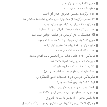
نوبل 2022 به آنی آرنو رسید
ناطور شب دوباره ترجمه شد
«دا» برگزیده دومین جایزه‌ی جلال آل احمد
۵۷ عکس برگزیده از جشنواره ملی عکس شاهنامه منتشر شد
پولیتزر ۲۰۲۰ دوباره به کولسون وایتهد رسید
 نمایش آثار نایاب فرهنگ ایرانی در انگلستان! 
آثار هوشنگ مرادی کرمانی در حافظه جهانی ثبت شد
نوبل 2018 به توکارچوک و 2019 به هاندکه رسید
جایزه رنودو 2021 برای نخستین تبار نوتومب
 نمایشگاه کتاب میراث ابن خلدون
برندگان 2021 جایزه کتاب لس‌آنجلس‌تایمز اعلام شدند
طبیعت انسانی برنده فمینا 2020 شد
 "کریستا ولف" برنده جایزه مان شد
 جشنواره ادبی طهورا به نام امام هادی(ع) 
برگزیدگان دومین دوره جشنواره ادبی آفتابگردان
ایج 2023 به لیمبر گمشده رسید
 اسکار وایلد در صدر بذله‌گویان بریتانیا 
مریوان حلبچه‌ای بهترین مترجم کردی 2021 شد
با مامان عزیزم... از بودلر تا سنت اگزوپری
پولیتزر 2021 برای زندگی‌نامه‌ی مالکوم ایکس: مردگان در حال 