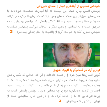
خوانشی تحلیلی از آینه‌های دردار | اسحاق شیروانی
پرسش اصلی رمان صرفاً این نیست که آیا آرمان‌ها شکست خورده‌اند یا
نه.پرسش عمیق‌تر این است: انسان پس از شکست آرمان‌ها چگونه می‌تواند
همچنان معنا و هویت خود را حفظ کند؟... پاسخی که ابراهیم برمی‌گزیند، نه
پیروزی است و نه تسلیم. او راهی دیگر را انتخاب می‌کند: پذیرفتن شکست
تاریخی، بدون آنکه به خیانت، گریز از واقعیت یا انکار زندگی پناه ببرد
...
اونای آرام در گفت‌وگو با فاروک شهیچ‭
گویی انسان‌ها ترمزِ خود را از دست داده‌اند و آن کُدِ اخلاقی که نگهبان عقل
سلیم بود، فروریخته است. در دنیای امروز، همه می‌خواهند فاشیست باشند؛
یعنی می‌خواهند نفرت، محورِ زندگی‌شان باشد... ما با گوشت و پوست خود
احساس کردیم «دیگری» بودن چه معنایی دارد... نوشتن پاسخی است به
بی‌عدالتی‌هایی که ما را احاطه کرده‌اند، و در عین حال، ستایشی است از
زیبایی زندگی و شادی‌هایش
...