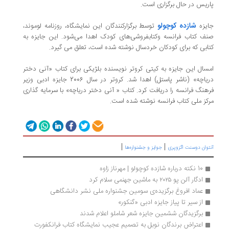
پاریس در حال برگزاری است.
شازده کوچولو
جایزه
توسط برگزارکنندگان این نمایشگاه، روزنامه لوموند،
صنف کتاب فرانسه وکتابفروشی‌های کودک اهدا می‌شود. این جایزه به
کتابی که برای کودکان خردسال نوشته شده است، تعلق می گیرد.
امسال این جایزه به کیتی کروتر نویسنده بلژیکی برای کتاب «آنی دختر
دریاچه» (ناشر پاستل) اهدا شد. کروتر در سال 2006 جایزه ادبی وزیر
فرهنگ فرانسه را دریافت کرد. کتاب « آنی دختر دریاچه» با سرمایه گذاری
مرکز ملی کتاب فرانسه نوشته شده است.
|
|
آنتوان دوسنت اگزوپری
جوایز و جشنواره‌ها
10 نکته درباره شازده کوچولو | مهرناز زاوه
ادگار آلن پو ۲۰۲۵ به ماشین جهنمی سلام کرد
عماد افروغ برگزیده‌ی سومین جشنواره ملی نشر دانشگاهی
از سیر تا پیاز جایزه‌ ادبی «گنکور»
برگزیدگان ششمین جایزه‌ شعر شاملو اعلام شدند
اعتراض برندگان نوبل به تصمیم عجیب نمایشگاه کتاب فرانکفورت