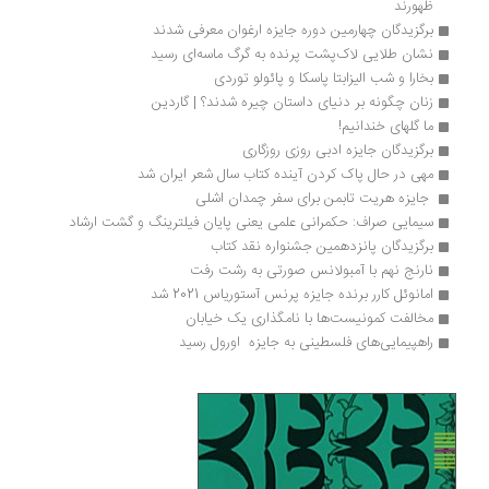
ظهورند
برگزیدگان چهارمین دوره جایزه ارغوان معرفی شدند
نشان طلایی لاک‌پشت پرنده به گرگ ماسه‌ای رسید
بخارا و شب الیزابتا پاسکا و پائولو توردی
زنان چگونه بر دنیای داستان چیره شدند؟ | گاردین
ما گلهای خندانیم!
برگزیدگان جایزه ادبی روزی روزگاری
مهی در حال پاک کردن آینده کتاب سال شعر ایران شد
 جایزه هریت تابمن برای سفر چمدان اشلی
سیمایی صراف: حکمرانی علمی یعنی پایان فیلترینگ و گشت ارشاد
برگزیدگان پانزدهمین جشنواره نقد کتاب
نارنج نهم با آمبولانس صورتی به رشت رفت
امانوئل کارر برنده جایزه پرنس آستوریاس 2021 شد
مخالفت کمونیست‌ها با نامگذاری یک خیابان
راهپیمایی‌های فلسطینی به جایزه  اورول رسید