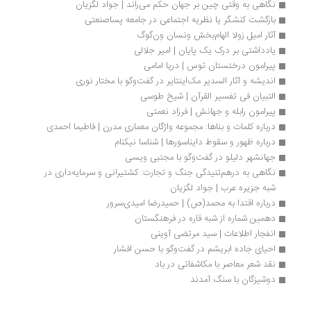
نگاهی به وقتی چین بر جهان حکم می‌راند | جواد لگزیان
بازگشت کنشگر یا نظریه اجتماعی در جامعه پساصنعتی
آثار امیل زولا الهام‌بخش ونسان ون‌گوگ
یادداشتی بر درک یک پایان | امیر جلالی
پیرامون درختستان توس | دریا امامی
اندیشه و آثار السدیر مک‌اینتایر در گفت‌وگو با مختار نوری
التبیان فی تفسیر القرآن | شیخ طوسی
پیرامون رابله و جهانش | فرزاد نعمتی
درباره کلمات و بناها: مجموعه واژگان معماری مدرن | فاطیما احمدی
درباره ظهور و سقوط دایناسورها | شناسا نیکنام
جهانشهر دلیلو در گفت‌وگو با مجتبی ویسی
نگاهی به درهم‌تنیدگی جنگ و تجارت: کشتیرانی و سرمایه‌داری در 
شبه جزیره عرب | جواد لگزیان
درباره اقتدا به محمد(ص) | حمیدرضا امیدی‌سرور
دهمین شماره از شبه قاره در فرهنگستان
انفجار اطلاعات | سید مرتضی آوینی
احیای جاده ابریشم در گفت‌وگو با حسن افشار
نقد شعر معاصر با مکاشفاتی در باد
دوشیزگان با سنگ آمدند