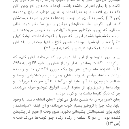
اداران تروخیو، آنانی را که صلاح تأدیب پدرانه را، به شرح فوق باور
نند و یا بدان اعتراض داشته باشند، ابتدا با جمله‌ای نغز چون آنان
ه نه زیر آفتاب ما به دنیا آمدند و نه زیر مهتاب ما رنج برده‌اند»
(ص 34) یکسر به کناری می‌نهند تا بعدها به نوعی، سر به نیستشان
ند. این نگرش امّا، اخطارهای دیگری را نیز مدّ نظر دارد. نظیر
طاری که پرون، دیکتاتور معروف آرژانتین، به تروخیو می‌دهد: «...
اظب کشیشها باشید. آنهایی که من را از قدرت انداختند اولیگارکهای
م‌گنده یا ارتشیها نبودند، همین کلاغ‌سیاهها بودند. یا باهاشان
امله کنید یا یک‌باره شرشان را بکنید.» (ص 39)
. یا این: «تروخیو از اینها ابا دارد. چرا که می‌داند اینان کاری که
می‌کردند، انگشت رساندن به او بود. از همان روز شوم 24 ژانویه 1960،
یقاً شانزده ماه پیش، هر روز یک جوری انگشتی به او رسانده
دند. نامه‌ها، مراسم یادبود، عشای ربانی، مراسم دعاخوانی، وعظ و
ابه. هر چیزی که آنها علیه او می‌گفتند تا آن سر دنیا می‌رفت، و
زنامه‌ها و تلویزیونها از سقوط قریب‌ الوقوع تروخیو حرف می‌زدند.
ا که دیگر کلیسا پشت به او کرده ]بود[.»
ان «سور بز» را، به همین دلایل می‌توان «رمان افشا» نامید. با وجود
نها، یک چیز را تروخیو بسیار خوب می‌داند؛ و آن اینکه «سیاستمدار
اید برای تصمیماتش پشیمانی بخورد. هیچ وقت از هیچ کار پشیمان
ده بود. آن دو تا اسقف را زنده زنده جلو کوسه‌ها می‌انداخت.»
43)