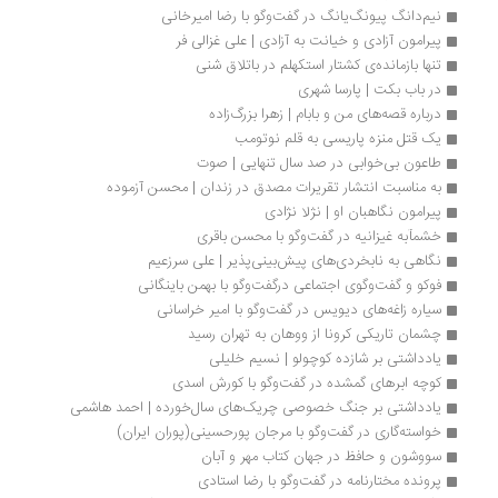
نیم‌دانگ پیونگ‌یانگ در گفت‌وگو با رضا امیرخانی
پیرامون آزادی و خیانت به آزادی | علی غزالی فر
تنها بازمانده‌ی کشتار استکهلم در باتلاق شنی
در باب بکت | پارسا شهری
درباره قصه‌های من و بابام | زهرا بزرگ‌زاده
یک قتل منزه پاریسی به قلم نوتومب
طاعون بی‌خوابی در صد سال تنهایی | صوت
به مناسبت انتشار تقریرات مصدق در زندان | محسن آزموده
پیرامون نگاهبان او | نژلا نژادی
خشمآبه غیزانیه در گفت‌وگو با محسن باقری
نگاهی به نابخردی‌های پیش‌بینی‌پذیر | علی سرزعیم
فوکو و گفت‌وگوی اجتماعی درگفت‌و‌گو با بهمن باینگانی
سیاره زاغه‌های دیویس در گفت‌وگو با امیر خراسانی
چشمان تاریکی کرونا از ووهان به تهران رسید
یادداشتی بر شازده کوچولو | نسیم خلیلی
کوچه ابرهای گمشده در گفت‌وگو با کورش اسدی
یادداشتی بر جنگ خصوصی چریک‌های سال‌خورده | احمد هاشمی
خواسته‌گاری در گفت‌وگو با مرجان پورحسینی(پوران ایران)
سووشون و حافظ در جهان کتاب مهر و آبان 
پرونده مختارنامه در گفت‌وگو با رضا استادی