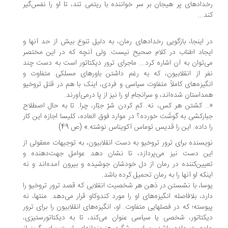
دادهای پر هیجان بر سر خواننده با ریتمی تند، تا او را نفس‌گیر
د...
 اینجا، بازگویی رخدادهای رمان، به دلیل تنوع بیش از حد آنها و
جاد اطناب در کلام صحیح نیست. ولی آنچه که در این مختصر
‌توان به‌ آن اشاره کرد... ماجرای ترور دیکتاتور است به دست چند
ر از انقلابیون، که به رغم داشتن باورهای مسلکی متفاوت و
گیزه‌های کاملاً متفاوت سیاسی و فردی، اینک با هم در قتل تروخیو
داستان شده‌اند، و سرانجام او را نیز از پا درمی‌آورند.
. کشتن هر کس، نه. کم کردن شرّ جبّار، چرا. تا به حال اصطلاح
ارکشی به گوشَت خورده؟ در موارد فوق‌ العاده، کلیسا اجازه این کار
 داده. این را قدیس توماس آکویناس نوشته.» (ص 49)
یسنده برای ترور تروخیو به دست انقلابیون، به توجیهات معقولی از
ن دست نیز می‌پردازد، تا نشان دهد عوامل جهت‌دهنده و
یین‌کننده در رمان از دل خودشان جوشیده و بیرون آمده‌اند و نه
نکه او آنها را به رمان تحمیل کرده باشد.
سا، با نشستن در ذهن هر شخصیت انقلابی که قصد ترور تروخیو را
رد، بلافاصله انگیزه‌های او را مورد کندوکاو قرار می‌دهد. منتها، نه
وسته؛ که در فصلهایی متفاوت. او، انگیزه‌های انقلابیون را برای ترور
کتاتور، شخصی یا سیاسی عنوان می‌کند، تا به دیکتاتورستیزی،