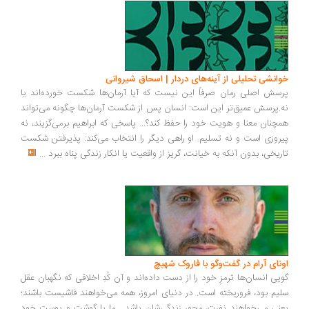
انشی تحلیلی از آینه‌های دردار | اسحاق شیروانی
سش اصلی رمان صرفاً این نیست که آیا آرمان‌ها شکست خورده‌اند یا
.پرسش عمیق‌تر این است: انسان پس از شکست آرمان‌ها چگونه می‌تواند
چنان معنا و هویت خود را حفظ کند؟... پاسخی که ابراهیم برمی‌گزیند، نه
روزی است و نه تسلیم. او راهی دیگر را انتخاب می‌کند: پذیرفتن شکست
ریخی، بدون آنکه به خیانت، گریز از واقعیت یا انکار زندگی پناه ببرد
...
ونای آرام در گفت‌وگو با فاروک شهیچ
یی انسان‌ها ترمزِ خود را از دست داده‌اند و آن کُدِ اخلاقی که نگهبان عقل
یم بود، فروریخته است. در دنیای امروز، همه می‌خواهند فاشیست باشند؛
نی می‌خواهند نفرت، محورِ زندگی‌شان باشد... ما با گوشت و پوست خود