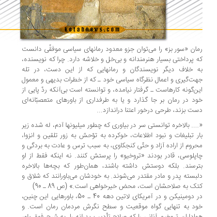
ان «سور بز» را می‌توان جزو معدود رمانهای سیاسی موفقّی دانست
 پرداختی بسیار هنرمندانه و بی‌خل و خلاشه دارد. چرا که نویسنده،
 خلاف دیگر نویسندگان و رمانهایی که از این دست، در تله
ت‌گیری و اعمال نظرگاه سیاسی خود ـ که از خطرات بدیهی و معمول
ن‌گونه کارهاست ـ گرفتار نیامده، و توانسته است بی‌آنکه ردّ پایی از
د در رمان بر جا گذارد و یا به طرفداری از باورهای متعصبّانه‌ای
ت بزند، طرحی درخور اعتنا دراندازد...
... بالاخره توانستی سر در بیاوری که چطور میلیونها آدم، له شده زیر
ر تبلیغات و نبود اطلاعات، خوکرده به توّحش به زور تلقین و انزوا،
روم از اراده آزاد و حتّی کنجکاوی، به سبب ترس و عادت به بردگی و
پلوسی، قادر بودند «تروخیو» را پرستش کنند. نه اینکه فقط از او
رسند. بلکه دوستش داشته باشند، همان‌طور که بچه‌ها بالاخره
بسته پدر و مادر مقتدر می‌شوند. به خودشان می‌باورانند که شلاق و
ک به صلاحشان است، محض خیرخواهی است.» (ص 89 ـ 90)
در دومینیکن و در آمریکای لاتین دهه 40 ـ 50، باورهایی این چنین،
د به تنهایی گواه موقعیت و سطح نگرش مردمان رمان است. و