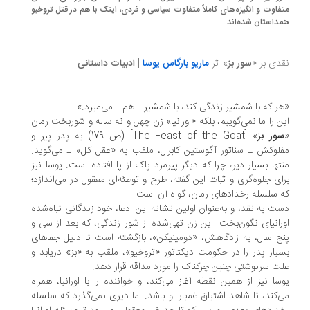
فاوت و انگیزه‌های کاملاً متفاوت سیاسی و فردی، اینک با هم در قتل تروخیو
داستان شده‌اند
دی بر «
سور بز
» اثر
ماریو بارگاس یوسا
|
ادبیات داستانی
ر که با شمشیر زندگی کند، با شمشیر ـ هم ـ‌ می‌میرد.»
ن را ما نمی‌گوییم، بلکه «اورانیا» زن چهل و نه ساله و شوربخت رمان
ور بز
» [The Feast of the Goat] (ص 179) به پدر پیر و
لوکش ـ سناتور آگوستین کابرال، ملقب به «عقل کل» ـ می‌گوید.
تها بسیار دیر، چرا که دیگر پیرمرد پاک از پا افتاده است. یوسا نیز
ای جلوه‌گری و اثبات این گفته، طرح و توطئه‌ای معقول در می‌اندازد؛
 سلسله رخدادهای رمان، گواه آن است.
ت به نقد، و به‌عنوان اولین نشانه این ادعا، خود زندگانی تباه‌شده
رانیای نگون‌بخت. این زن تهی‌شده از شور زندگی، که بعد از سی و
ج سال، به زادگاهش، «دومینیکن»، بازگشته است تا دلیل جفاهای
یار پدر را در حکومت دیکتاتور «تروخیو»، ملقب به «بز» دریابد و
ت سرنوشتی چنین چرکناک را مورد مداقه قرار دهد.
سا نیز از همین نقطه آغاز می‌کند، و خواننده را با اورانیا، همراه
‌کند، تا شاهد اشتیاق غم‌بار او باشد. اما دیری نمی‌گذرد که سلسله