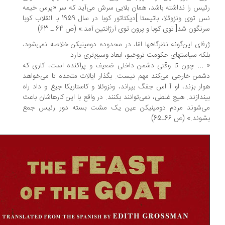
یس را نداشته باشد، همان بلایی سرش می‌آید که سر «پرس خیمه
نس توی ونزوئلا، باتیستا ]دیکتاتور کوبا در سال 1959 با انقلاب کوبا
نگون شد[ توی کوبا و پرون توی آرژانتین آمد.» (ص 64 ـ 63)
فای این‌گونه نظرگاهها امّا، در محدوده دومینیکن خلاصه نمی‌شود،
که سیاستهای حکومت تروخیو، ابعاد وسیع‌تری دارد.
... چون تا وقتی دشمن داخلی ضعیف و پراکنده است، کاری که
من خارجی می‌کند مهم نیست. بگذار ایالات متحده تا می‌خواهد
ار بزند، او آ اس جفگ بپراند، ونزوئلا و کاستاریکا جیغ و داد راه
ندازند. هیچ غلطی، نمی‌توانند بکنند. در واقع با این کارهاشان باعث
‌شوند مردم دومینیکن عین یک مشت بسته دور رئیس جمع
ند.» (ص 66ـ65)