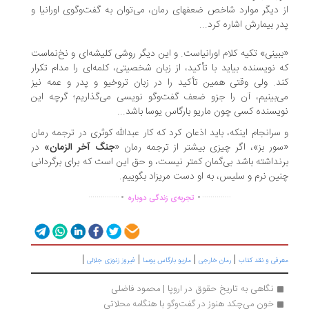
 دیگر موارد شاخص ضعفهای رمان، می‌توان به گفت‌وگوی اورانیا و
ر بیمارش اشاره کرد...
بینی» تکیه کلام اورانیاست. و این دیگر روشی کلیشه‌ای و نخ‌نماست
 نویسنده بیاید با تأکید، از زبان شخصیتی، کلمه‌ای را مدام تکرار
د. ولی وقتی همین تأکید را در زبان تروخیو و پدر و عمه نیز
‌بینیم، آن را جزو ضعف گفت‌وگو نویسی می‌گذاریم؛ گرچه این
یسنده کسی چون ماریو بارگاس یوسا باشد...
سرانجام اینکه، باید اذعان کرد که کار عبدالله کوثری در ترجمه رمان
ور بز»، اگر چیزی بیشتر از ترجمه رمان «
جنگ‌ آخر الزمان»
در
نداشته باشد بی‌گمان کمتر نیست، و حق این است که برای برگردانی
ین نرم و سلیس، به او دست مریزاد بگوییم.
.
.
...............
..............
تجربه‌ی زندگی دوباره
|
|
|
|
رفی و نقد کتاب
رمان خارجی
ماریو بارگاس یوسا
فیروز زنوزی جلالی
نگاهی به تاریخ حقوق در اروپا | محمود فاضلی
خون می‌چکد هنوز در گفت‌وگو با هنگامه محلاتی