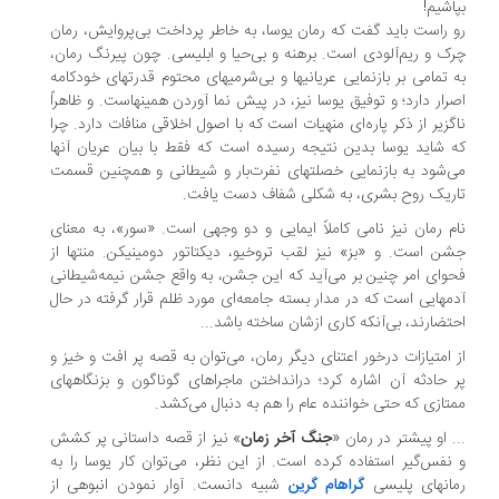
اشیم!
 راست باید گفت که رمان یوسا، به خاطر پرداخت بی‌پروایش، رمان
ک و ریم‌آلودی است. برهنه و بی‌حیا و ابلیسی. چون پیرنگ رمان،
 تمامی بر بازنمایی عریانیها و بی‌شرمیهای محتوم قدرتهای خودکامه
رار دارد؛ و توفیق یوسا نیز، در پیش نما آوردن همینهاست. و ظاهراً
گزیر از ذکر پاره‌ای منهیات است که با اصول اخلاقی منافات دارد. چرا
 شاید یوسا بدین نتیجه رسیده است که فقط با بیان عریان آنها
‌شود به بازنمایی خصلتهای نفرت‌بار و شیطانی و همچنین قسمت
ریک روح بشری، به شکلی شفاف دست یافت.
م رمان نیز نامی کاملاً ایمایی و دو وجهی است. «سور»، به معنای
ن است. و «بز» نیز لقب تروخیو، دیکتاتور دومینیکن. منتها از
وای امر چنین بر می‌آید که این جشن، به واقع جشن نیمه‌شیطانی
مهایی است که در مدار بسته جامعه‌ای مورد ظلم قرار گرفته در حال
تضارند، بی‌آنکه کاری ازشان ساخته باشد...
 امتیازات درخور اعتنای دیگر رمان، می‌توان به قصه پر افت و خیز و
 حادثه آن اشاره کرد؛ درانداختن ماجراهای گوناگون و بزنگاههای
تازی که حتی خواننده عام را هم به دنبال می‌کشد.
. او پیشتر در رمان «
جنگ آخر زمان
» نیز از قصه‌ داستانی پر کشش
نفس‌گیر استفاده کرده است. از این نظر، می‌توان کار یوسا را به
انهای پلیسی
گراهام گرین
شبیه دانست. آوار نمودن انبوهی از