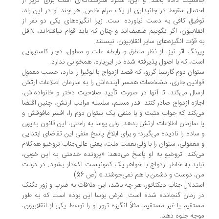
معیت داده باشد. و این، شگرد هنرمندانه‌ای است برای گریز از
تمال سقوط در جانبداری از یک مرام خاص. هر چند او در این راه،
فیق کافی به دست نیاورده است. زیرا انگیزه‌های یکی دو نفر از
قلابیون، اگر نگوییم ضعیف‌اند و چنان که باید قوام نیافته‌اند، لااقل
 قوّت انگیزه‌های سایر انقلابیون، نیستند.
رنگ اثر نیز، از نظر منطق و رابطه علت و معلول، دچار کاستیهایی
ت، که با اصول پذیرفته شده در این‌‌باره، همخوانی ندارد.
وان دوم گارسیا گررو، که قصد ازدواج با لوئیزا را دارد، حسب معمول
انین جاری، مشخصات همسر آینده‌اش را به سازمان اطلاعات ارتش
سال می‌کند، تا آنها در صورت تأیید صلاحیت دختر و خانواده‌اش،
ازه ازدواج صادر کنند. قدر مسلم، سلسله مراتب ارتش، چنین اقتضا
‌کند که جواب مثبت و یا منفی یک ستوان دوم را، افسر مافوقش و
 سازمان اطلاعات ارتش بدهد. ولی یوسا به راحتی، این قانون بدیهی
ساده را نادیده می‌گیرد؛ و برای ابلاغ پاسخ منفی این تقاضای ابتدایی
معمولی، ستوان را با ولی‌نعمت ملت، یعنی عالی‌جناب تروخیو هم‌کلام
‌کند. تروخیو به او پاسخ می‌دهد: «پرونده خدمتی به این خوبی،
اید به خاطر ازدواج با خواهر یک کمونیست لکه‌دار بشود. در دولت
، دوست و دشمن با هم نمی‌جوشند.» (ص 56)
تدلال جناب دیکتاتور، هر چه باشد، این ملاقات به ضرب و زور دگنک
 رمان گنجانده شده است. غرض یوسا این بوده است که به طور
تقیم یا غیر مستقیم، مثلاً انگیزه ترور او را توسط یکی از انقلابیون،
جه جلوه دهد.