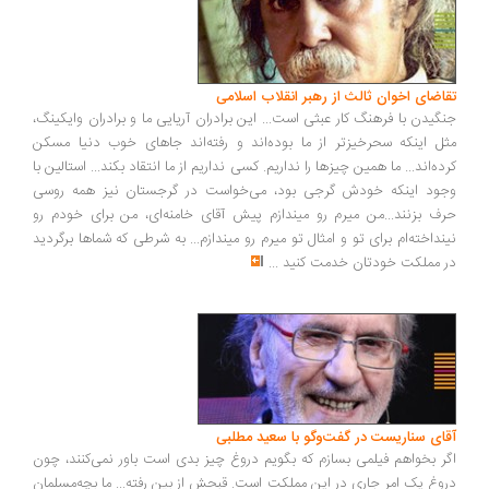
اضای اخوان ثالث از رهبر انقلاب اسلامی
گیدن با فرهنگ کار عبثی است... این برادران آریایی ما و برادران وایکینگ،
ل اینکه سحرخیزتر از ما بوده‌اند و رفته‌اند جاهای خوب دنیا مسکن
ده‌اند... ما همین چیزها را نداریم. کسی نداریم از ما انتقاد بکند... استالین با
ود اینکه خودش گرجی بود، می‌خواست در گرجستان نیز همه روسی
ف بزنند...من میرم رو میندازم پیش آقای خامنه‌ای، من برای خودم رو
نداخته‌ام برای تو و امثال تو میرم رو میندازم... به شرطی که شماها برگردید
 مملکت خودتان خدمت کنید
...
ای سناریست در گفت‌وگو با سعید مطلبی
ر بخواهم فیلمی بسازم که بگویم دروغ چیز بدی است باور نمی‌کنند، چون
وغ یک امر جاری در این مملکت است. قبحش از بین رفته... ما بچه‌مسلمان