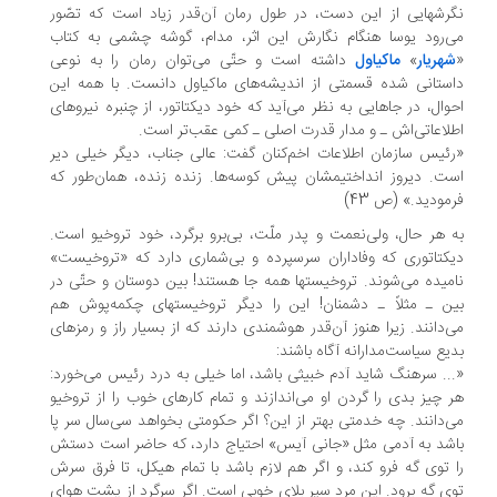
رشهایی از این دست، در طول رمان‌ آن‌قدر زیاد است که تصّور
‌رود یوسا هنگام نگارش این اثر، مدام، گوشه چشمی به کتاب
هریار
»
ماکیاول
داشته است و حتّی می‌توان رمان را به نوعی
ستانی شده قسمتی از اندیشه‌های ماکیاول دانست. با همه این
وال، در جاهایی به نظر می‌آید که خود دیکتاتور، از چنبره نیروهای
لاعاتی‌اش ـ و مدار قدرت اصلی ـ کمی عقب‌تر است.
ئیس سازمان اطلاعات اخم‌کنان گفت: عالی جناب، دیگر خیلی دیر
ت. دیروز انداختیمشان پیش کوسه‌ها. زنده زنده، همان‌طور که
مودید.» (ص 43)
 هر حال، ولی‌نعمت و پدر ملّت، بی‌برو برگرد، خود تروخیو است.
کتاتوری که وفاداران سرسپرده و بی‌شماری دارد که «تروخیست»
میده می‌شوند. تروخیستها همه جا هستند! بین دوستان و حتّی در
ن ـ مثلاً ـ دشمنان! این را دیگر تروخیستهای چکمه‌پوش هم
‌دانند. زیرا هنوز آن‌قدر هوشمندی دارند که از بسیار راز و رمزهای
یع سیاست‌مدارانه آگاه باشند:
.. سرهنگ شاید آدم خبیثی باشد، اما خیلی به درد رئیس می‌خورد:
 چیز بدی را گردن او می‌اندازند و تمام کارهای خوب را از تروخیو
‌دانند. چه خدمتی بهتر از این؟ اگر حکومتی بخواهد سی‌سال سر پا
شد به آدمی مثل «جانی آیس» احتیاج دارد، که حاضر است دستش
 توی گه فرو کند، و اگر هم لازم باشد با تمام هیکل، تا فرق سرش
ی گه برود. این مرد سپر بلای خوبی است. اگر سرگرد از پشت هوای