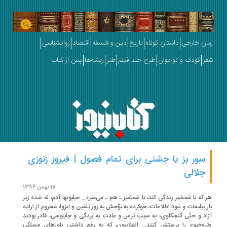
ان خارجی
داستان کوتاه
تاریخ
دین و فلسفه
اقتصاد
روانشناسی
ر
کودک و نوجوان
طرح جلد
فیلم
طنز
ریشه‌ها
پس از کتاب
سور بز یا جشنی برای تمام فصول | فیروز زنوزی
جلالی
17 بهمن 1396
 که با شمشیر زندگی کند، با شمشیر ـ هم ـ‌ می‌میرد... میلیونها آدم، له شده زیر
ر تبلیغات و نبود اطلاعات، خوکرده به توّحش به زور تلقین و انزوا، محروم از اراده
اد و حتّی کنجکاوی، به سبب ترس و عادت به بردگی و چاپلوسی، قادر بودند
روخیو» را پرستش کنند... انقلابیون، که به رغم داشتن باورهای مسلکی