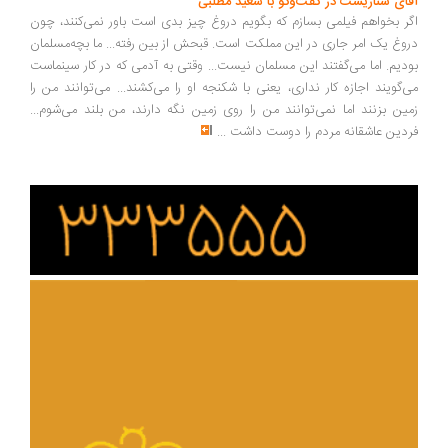
آقای سناریست در گفت‌وگو با سعید مطلبی
اگر بخواهم فیلمی بسازم که بگویم دروغ چیز بدی است باور نمی‌کنند، چون
دروغ یک امر جاری در این مملکت است. قبحش از بین رفته... ما بچه‌مسلمان
بودیم. اما می‌گفتند این مسلمان نیست... وقتی به آدمی که در کار سینماست
می‌گویند اجازه کار نداری، یعنی با شکنجه او را می‌کشند... می‌توانند من را
زمین بزنند اما نمی‌توانند من را روی زمین نگه دارند، من بلند می‌شوم...
فردین عاشقانه مردم را دوست داشت
...