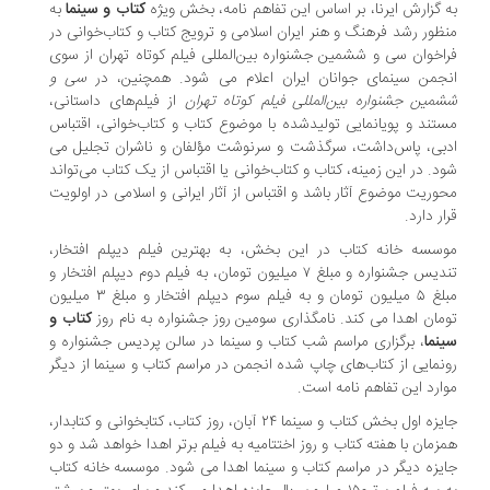
به گزارش ایرنا، بر اساس این تفاهم نامه، بخش ویژه
کتاب و سینما
به
منظور رشد فرهنگ و هنر ایران اسلامی و ترویج کتاب و کتاب‌خوانی در
فراخوان سی و ششمین جشنواره بین‌المللی فیلم کوتاه تهران از سوی
انجمن سینمای جوانان ایران اعلام می شود. همچنین، در
سی و
ششمین جشنواره بین‌المللی فیلم کوتاه تهران
از فیلم‌های داستانی،
مستند و پویانمایی تولیدشده با موضوع کتاب و کتاب‌خوانی، اقتباس
ادبی، پاس‌داشت، سرگذشت و سرنوشت مؤلفان و ناشران تجلیل می
شود. در این زمینه، کتاب و کتاب‌خوانی یا اقتباس از یک کتاب می‌تواند
محوریت موضوع آثار باشد و اقتباس از آثار ایرانی و اسلامی در اولویت
قرار دارد.
موسسه خانه کتاب در این بخش، به بهترین فیلم دیپلم افتخار،
تندیس جشنواره و مبلغ ۷ میلیون تومان، به فیلم دوم دیپلم افتخار و
مبلغ ۵ میلیون تومان و به فیلم سوم دیپلم افتخار و مبلغ ۳ میلیون
تومان اهدا می کند. نامگذاری سومین روز جشنواره به نام روز
کتاب و
سینما
، برگزاری مراسم شب کتاب و سینما در سالن پردیس جشنواره و
رونمایی از کتاب‌های چاپ شده انجمن در مراسم کتاب و سینما از دیگر
موارد این تفاهم نامه است.
جایزه اول بخش کتاب و سینما ۲۴ آبان، روز کتاب، کتابخوانی و کتابدار،
همزمان با هفته کتاب و روز اختتامیه به فیلم برتر اهدا خواهد شد و دو
جایزه دیگر در مراسم کتاب و سینما اهدا می شود. موسسه خانه کتاب