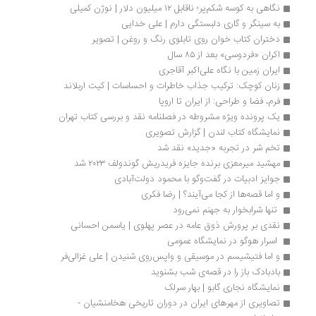
نگاهی به کوسه شکم‌پر؛ ناقابل ۱۲ میلیون دلار | نوژن کمیلی
به سینگر و گاری دلبستگی دارم | علی خدایی
دختران کتاب‌ خوان روی تابلوی رنگ و روغن | تصویر
اکران «فردوسی» بعد از ۸۵ سال
ایران زمین با نگاه علی‌اکبر آقاجری
زنان کوچک: ترکیب جذاب خاطرات و احساسات | کیت اربلاند
فرم، فضا و طراحی: از ایران تا اروپا
یک پرونده ویژه مشروطه در فصلنامه نقد و بررسی کتاب تهران
نمایشگاه کتاب لندن | گزارش تصویری
تخم شر در تجربه‌ «جدید» نقد شد
مهشید میرمعزی برنده جایزه فریدریش گوندولف ۲۰۲۳ شد
جوایز ادبیات در گفت‌وگو با محمود دولت‌آبادی
و اما قصه‌ها از کجا می‌آیند؟ | رضا فکری
 تنها شرابخوار به جهنم نمی‌رود 
نقدی بر پرورش ذوق عامه در عصر پهلوی | یاسمن احسانی
 اسرار هوگو در نمایشگاه عمومی 
و اما فتیشیسم در موسیقی و واپس‌روی شنیدن | علی غزالی‌فر
بادبادک ‌باز را در قصه‌ی شب بشنوید 
نمایشگاه نجاری گابو | بهار سرلک
تصاویری از مهرهای ایران در دوران تاریخی هخامنشيان - 