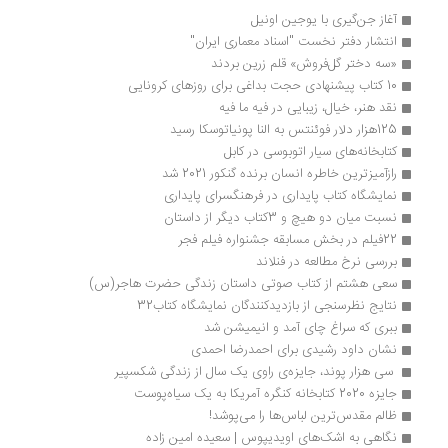
آغاز جن‌گیری با یوجین اونیل
انتشار دفتر نخست "اسناد معماری ایران"
«سه دختر گل‌فروش» قلم زرین بردند
10 کتاب پیشنهادی حجت بداغی برای روزهای کرونایی
نقد هنر، خیال، زیبایی در فیه ما فیه
125هزار دلار فوئنتس به النا پونیاتوسکا رسید
کتابخانه‌های سیار اتوبوسی در کابل 
رازآمیزترین خاطره انسان برنده گنکور 2021 شد
نمایشگاه کتاب پایداری در فرهنگسرای پایداری
نسبت میان دو هیچ و 3کتاب دیگر از داستان
22فیلم‌ در بخش مسابقه جشنواره فیلم فجر
بررسی نرخ مطالعه در فنلاند
سعی هشتم از کتاب صوتی داستان زندگی حضرت هاجر(س) 
نتایج نظرسنجی از بازدیدکنندگان نمایشگاه کتاب32
ببری که سراغ چای آمد و انیمیشن شد
نشان داود رشیدی برای احمدرضا احمدی
 سی هزار پوند، جایزه‌ی راوی یک سال از زندگی شکسپیر 
جایزه 2020 کتابخانه کنگره آمریکا به یک سیاه‌پوست
ظالم مقدس‌ترین لباس‌ها را می‌پوشد!
نگاهی به اشک‌های اویدیپوس | سعیده امین زاده