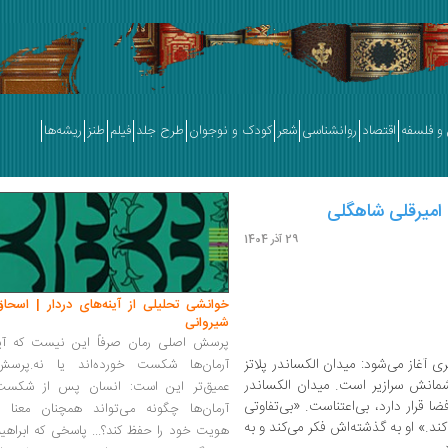
و فلسفه
اقتصاد
روانشناسی
شعر
کودک و نوجوان
طرح جلد
فیلم
طنز
ریشه‌ها
 امیرقلی شاهگلی
29 آذر 1404
خوانشی تحلیلی از آینه‌های دردار | اسحاق
شیروانی
پرسش اصلی رمان صرفاً این نیست که آیا
 آغاز می‌شود: میدان الکساندر پلاتز
آرمان‌ها شکست خورده‌اند یا نه.پرسش
انش سرازیر است. میدان الکساندر
عمیق‌تر این است: انسان پس از شکست
 قرار دارد، بی‌اعتناست. «بی‌تفاوتی
آرمان‌ها چگونه می‌تواند همچنان معنا و
‌کند.» او به گذشته‌اش فکر می‌کند و به
هویت خود را حفظ کند؟... پاسخی که ابراهی