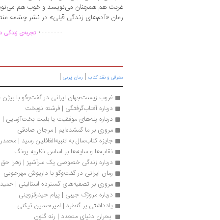
غربت هم همچنان می‌نویسد و خوب هم می‌نو
رمان «آدم‌های زندگی قبلی» در نشر چشمه من
.
..............
تجربه‌ی زندگی دو
|
|
معرفی و نقد کتاب
رمان ایرانی
غروب زیست‌جهان ایرانی در گفت‌وگو با بیژن ع
درباره آفتاب‌گرفتگی | فرشته نوبخت
درباره پله‌های موفقیت یا بلیت بخت‌آزمایی | ا
مروری بر ما گمشده‌ایم | مرجان صادقی
جایزه کتاب‌سال به تنبیه‌الغافلین رسید | محمد
نقاب‌ها و سایه‌ها بر اساس نظریه یونگ
درباره زندگی خصوصی یک سرآشپز | زهرا حق 
رمان ایرانی در گفت‌وگو با داریوش مهرجویی
مروری بر تصفیه‌های گسترده استالینی | حمیدر
درباره مروژک جیبی | پیام حیدرقزوینی
یادداشتی بر گنطره | امیرحسین تیکنی
 بحران دنیای متجدد | رنه گنون