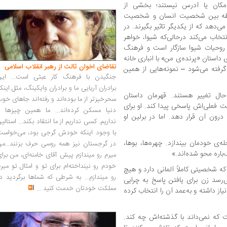
 مکان یا آدرس نیستند؛ بخشی از
ابطه بین شخصیت انسان و شخصیت
ی‌دهد که از یکدیگر تاثیر بگیرند. در
نتخاب می‌کند درحالی‌که شیوا، خواهر
 با روحیات شیوا سازگار است و فرهنگ
 داستان «پرنده‌ی من» با انباری خانه
تقاضای اخوان ثالث از رهبر انقلاب اسلامی
فته می‌شود – نمونه‌هایی از همین
جنگیدن با فرهنگ کار عبثی است... این
برادران آریایی ما و برادران وایکینگ، مثل اینک
ال تغییر هستند. قهرمان داستان
سحرخیزتر از ما بوده‌اند و رفته‌اند جاهای خو
ت فعلی‌اش پاسخی پیدا کند. او برای
دنیا مسکن کرده‌اند... ما همین چیزها را
 درون آن قرار دهد. اما در برلین او
نداریم. کسی نداریم از ما انتقاد بکند... استالی
با وجود اینکه خودش گرجی بود، می‌خواست
ه‌ی خودمان بیندازد. چهره‌ها، بوها،
در گرجستان نیز همه روسی حرف بزنند...من
باره محو شده‌اند.»
میرم رو میندازم پیش آقای خامنه‌ای، من برا
خودم رو نینداخته‌ام برای تو و امثال تو میر
که شخصیتی کاملاً آلمانی دارد و هیچ
رو میندازم... به شرطی که شماها برگردید د
رسد زن برای یافتن پاسخ به چرایی
مملکت خودتان خدمت کنید
...
ز داشته و به‌عمد آن را انتخاب کرده
 که نمی‌داند با گذشته‌اش چه کند.