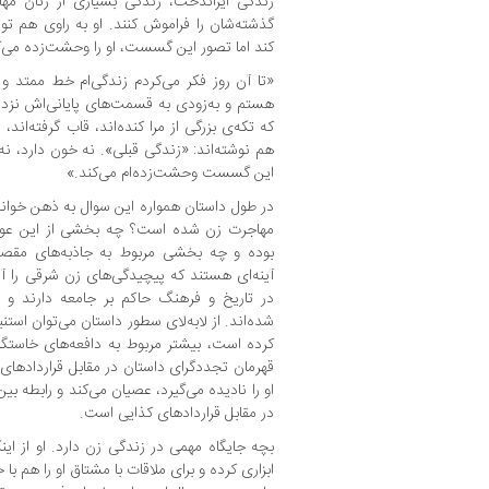
زندگی ایراندخت، زندگی بسیاری از زنان مها
گذشته‌شان را فراموش کنند. او به راوی هم ت
کند اما تصور این گسست، او را وحشت‌زده می‌ک
«تا آن روز فکر می‌کردم زندگی‌ام خط ممتد و 
هستم و به‌زودی به قسمت‌های پایانی‌اش نزدی
که تکه‌ی بزرگی از مرا کنده‌اند، قاب گرفته‌اند
هم نوشته‌اند: «زندگی قبلی». نه خون دارد، 
این گسست وحشت‌زده‌ام می‌کند.»
در طول داستان همواره این سوال به ذهن خوان
مهاجرت زن شده است؟ چه بخشی از این عوامل
بوده و چه بخشی مربوط به جاذبه‌های مقص
آینه‌ای هستند که پیچیدگی‌های زن شرقی را آش
در تاریخ و فرهنگ حاکم بر جامعه دارند و به
شده‌اند. از لابه‌لای سطور داستان می‌توان استنب
کرده است، بیشتر مربوط به دافعه‌های خاستگا
قهرمان تجددگرای داستان در مقابل قراردادهای
او را نادیده می‌گیرد، عصیان می‌کند و رابطه 
در مقابل قراردادهای کذایی است.
بچه جایگاه مهمی در زندگی زن دارد. او از ای
ابزاری کرده و برای ملاقات با مشتاق او را هم ب