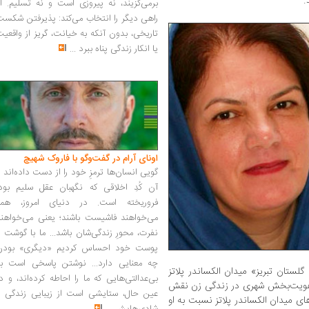
.
برمی‌گزیند، نه پیروزی است و نه تسلیم. ا
راهی دیگر را انتخاب می‌کند: پذیرفتن شکس
تاریخی، بدون آنکه به خیانت، گریز از واقعی
یا انکار زندگی پناه ببرد
...
اونای آرام در گفت‌وگو با فاروک شهیچ‭
گویی انسان‌ها ترمزِ خود را از دست داده‌اند 
آن کُدِ اخلاقی که نگهبان عقل سلیم بود،
فروریخته است. در دنیای امروز، همه
می‌خواهند فاشیست باشند؛ یعنی می‌خواهند
نفرت، محورِ زندگی‌شان باشد... ما با گوشت 
پوست خود احساس کردیم «دیگری» بودن
چه معنایی دارد... نوشتن پاسخی است به
گلستان تبریز» میدان الکساندر پلاتز
بی‌عدالتی‌هایی که ما را احاطه کرده‌اند، و د
صر هویت‌بخش شهری در زندگی زن نقش
عین حال، ستایشی است از زیبایی زندگی و
های میدان الکساندر پلاتز نسبت به او