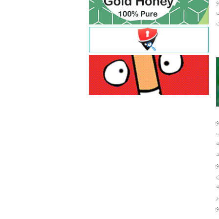
و
ت
ت
و
و
ر