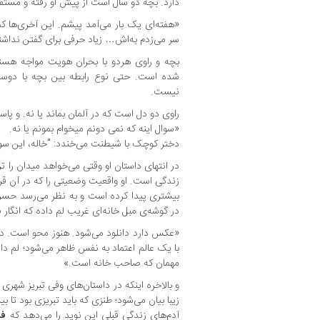
دارد. بچه دو سال است از پیش او رفته و مستق
«هفته‌ای یک بار می‌آمد پیشم. این آخری‌ها ک
سر می‌زدم به‌اش… زیاد حرفی برای گفتن نداشت
بچه و راوی هردو با بحران هویت مواجه هست
شده است. حتی نوع رابطه بین بچه با دوس
نیست.
راوی دو دل است که در آلمان بماند یا نه. و پ
«سوال اینه که نمی دونم می‎خوام بمونم یا نه.
دختر کوچک با شیطنت می‌خندد: "خاله، این سو
در انتهای داستان او وقتی می‌خواهد میدان را تر
زندگی است. او واقعیت وضعیتی را که در آن قرا
بیشتری پیدا کرده است و به نظر می‌رسد حسرت
در گوشه‌ی مبل خانه‌ای غریب لم داده که انگا
«عکس دارد دانلود می‌شود. هنوز محو است. د
با یک عالم اعتماد به نفس ظاهر می‌شود؛ لم داده
مهمان که صاحب خانه است.»
و بالاخره اینکه در داستان‌های وفی تبریز شهری
زیبا بیان می‌شود؛ طنزی که باید تبریزی بود تا بی
آدم‌های زندگی قبلی این نوید را می‌دهد که
فر