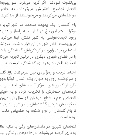
بی‌تفاوت نبودند. اگر گریه می‌کرد، سوال‌پ
انتظار توضیح تعقیبش می‌کردند، به خاطر
مواخذه‌اش می‌کردند و می‌خواستند از ریز کارها
باغ گلستان یک پدیده متجدد در شهر تبریز ب
نوگرا است. این باغ در کنار محله پاساژ و هتل‌ه
ورود تجددخواهی به شهر نقش ایفا می‌کرد 
می‌پیوست. تالار شهر در آن قرار داشت. درون
اجتماعی بود. راوی در کودکی‌اش گمشدگی را درو
را در فضای شهری دیگری در برلین تجربه می‌کند. 
اصلاً به تلخی و زهرماری گمشدگی نیست.»
ارتباط غریب و رمزآلودی بین سرنوشت باغ گلس
و سرنوشت راوی به عنوان یک انسان نوگرا وجو
یکی از کانون‌های تمرکز آسیب‌های اجتماعی 
نرده‌های حصارش را تخریب کرده و به حیثی
انتظامی هم با قطع درختان کهنسال‌اش درون 
دیگر نقش درخور گذشته‌اش را در شهر ندارد. 
تا باغ گلستان از اوج شکوه به حضیض ذلت سق
بوده است.
فضاهای شهری در داستان‌های وفی به‌مثابه 
به بازی گرفته می‌شوند. در «آدم‌های زندگی قبلی