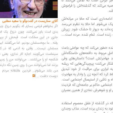
جر ایرانی است که تلاش می‌کنند تا
وصیه می‌کند که گذشته‌اش را فراموش
ند.
ادامه‌داری است که حالا در میانه‌اش
آقای سناریست در گفت‌وگو با سعید مطلبی
ک می‌شوم. اما حالا به نظرم می‌رسد
اگر بخواهم فیلمی بسازم که بگویم دروغ چی
، زده‌اند به دیوار تا خشک شود. زیرش
بدی است باور نمی‌کنند، چون دروغ یک امر
نه زنده است. تمام شده. مرده است…
جاری در این مملکت است. قبحش از بین
رفته... ما بچه‌مسلمان بودیم. اما می‌گفتند ای
نده خطور می‌کند که چه عواملی باعث
مسلمان نیست... وقتی به آدمی که در کار
 مربوط به دافعه‌های خاستگاه‌اش
سینماست می‌گویند اجازه کار نداری، یعنی ب
د مهاجرتش است؟ داستان‌های وفی
شکنجه او را می‌کشند... می‌توانند من را زمی
کار می‌کنند؛ پیچیدگی‌هایی که ریشه
بزنند اما نمی‌توانند من را روی زمین نگه دارند
 ابزاری برای مراقبت از خود تبدیل
من بلند می‌شوم... فردین عاشقانه مردم را
اط کرد که آنچه زن را وادار به مهاجرت
دوست داشت
...
ه و ناشی از استیصال اجتماعی است.
 اجتماعی حاکم بر جامعه‌ای که فردیت
بین او و شوهرش نمادی از همین عصیان
نکه در گذشته از طفل معصوم استفاده
ا خود به زندان برده است، عذاب وجدان