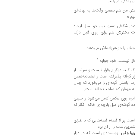
ل زندگی می‌کند.
متر. من هم بعضی وقت‌ها به بهانه‌ای
یم.»
ند. شکافی عمیق بین دو نسل ایجاد
ت دخترش هم برای راوی قابل درک
اسخش را خواهرزاده‌اش می‌دهد:
ال نیست، خود جوابه."
ک کند، دیگر بی‌قرار نیست و سرشار از
ر گرفته پذیرفته است و اعتمادبه‌نفس
 آرامش گربه‌ای را می‌خورد که چنان
ر نه مهمان که صاحب خانه است.
ایره روی عکس کامل می‌شود و حبیبی
 گوشه‌ی مبل پارچه‌ای خانه. انگار نه
 است پر از قصه؛ قصه‌هایی که با طنزی
شترین لذت را از آن برد.
یبا وفی
نویسنده‌ای است که در دیار