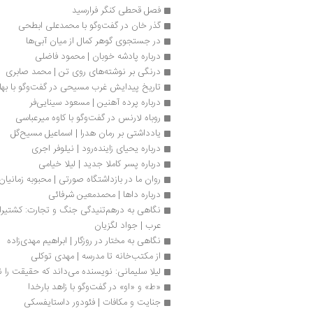
فصل قحطی کنگر فرارسید
گذر خان در گفت‌وگو با محمدعلی ابطحی
در جستجوی گوهر کمال از میان آبی‌ها
درباره پادشه خوبان | محمود فاضلی
درنگی بر نوشته‌های روی تن | محمد صابری
تاریخ پیدایش غرب مسیحی در گفت‌وگو با بهاء 
د‌‌‌‌‌رباره‌ پرده آهنین | مسعود سینایی‌فر
روباه لارنس در گفت‌وگو با کاوه میرعباسی 
یادداشتی بر رمان هدرا | اسماعیل مسیح‌گل
درباره یحیای زاینده‌رود | نیلوفر اجری
درباره پسر کاملا جدید | لیلا خیامی
روان ما در بازداشتگاه صورتی | محبوبه زمانیان
درباره داها | محمدمعین شرفائی
عرب | جواد لگزیان
نگاهی به مختار در روزگار | ابراهیم مهدی‌زاده
از مکتب‌خانه تا مدرسه | مهدی توکلی
لیلا سلیمانی: نویسنده می‌داند که حقیقت را ن
«ط» و «او» در گفت‌وگو با زاهد بارخدا
جنایت و مکافات | فئودور داستایفسکی