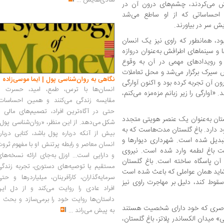
شادی‌هایش
...
یچش می‌کردند، چشم‌های درون آن در
 احساساتی که از او ساطع می‌شد
یش سر در بیاورند.
ود، همانطور که راوی نیز یک انسان
ا و سینماهای اطرافش به‌عنوان دروازه
و رویدادهای مهمی در آن به وقوع
ش سیرک برگزار می‌شد و محل تعاملات
نگاهی به روان‌شناسی پول | ایما موسی‌زاده
ن آن تجربه کرده بود و اکنون آوارگی
انسان‌ها با ترس، طمع، امید، حسرت و
«آوارگی را زیر زبانم مزه‌مزه می‌کنم،
مقایسه زندگی می‌کنند و همین احساسات،
حتی در آگاه‌ترین افراد، تصمیم‌های مالی ر
تان به‌عنوان یک عنصر هویتی متجدد
شکل می‌دهد. از این منظر، «روان‌شناسی پول
د دارد. باغ گلستان مدت‌هاست که به
بیش از آنکه درباره پول باشد، کتابی دربار
تبدیل شده است. شهرداری دیوارها و
انسان معاصر و رابطه پرتنش او با مفهوم ثرو
ت باغ لطمه وارد شده است. نیروی
و دارایی است... اوزل به‌جای ارائه نسخه‌ها
آن پاسگاه ساخته است. باغ گلستان
مستقیم یا توصیه‌های دستوری، تجربه زندگی
شاید همان عواملی که باعث شده است
سرمایه‌گذاران، کارآفرینان، میلیاردرها و حت
وط کند، دلیل بر مهاجرت راوی نیز
افراد عادی را روایت می‌کند و از دل این
داستان‌ها روایت خود را برمی‌سازد و بحث ر
عناصری که خود دارای شخصیت هستند
به پیش می‌راند
...
» میدان الکساندر پلاتز، باغ گلستان،