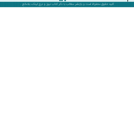
کلیه حقوق محفوظ است و بازنشر مطالب با ذکر
کتاب نیوز
و درج لینک، بلامانع .