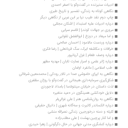
ادبیات ستیزنده در گفت‌وگو با اصغر احمدی
نگاهی کوتاه به زندگی، تفسیر و تاریخ طبری
چاپ دوم نقد طیب نیا بر ابن عربی از نگاهی دیگر
درباره ادبیات علیه استبداد | اشکان مجللی
مروری بر جهالت کوندرا | قاسم سرابی
و اما میعاد در دوزخ | ابوالفضل تقوایی
درباره وردست مالامود | احسان صالحی
خرافات و مکاشفه ابرک، سگ قربانعلی | رضا فکری
درباره وصف طعام | غزل آریانپور
درباره ژانر علمی و اسرار عمارت تابان | مهدیه مطهر
 طب اسلامی | مانفرد اولمان
نگاهی به اپرای خاموشی صدا در تالار رودکی | محمدمعین شرفائی
شکل­‌گیری سرمایه‌داری هیجانی در گفت‌وگو با روژان مظفری
لذت داستان در خیابان مینتولاسا | بامداد لاجوردی
دلایل خودکشی همینگوی در «عید متغیر»
نگاهی به روان‌شناسی هنر | علی غزالی‌فر
درباره الکساندر کاتبرت و سه‌گانه‌ شهری | دانیال حقیقی
کلیله و دمنه درخورجین: زندگی نصرالله منشی
و اما کنار پرچین بهشت | علی مطلب‌زاده
درباره کنشگری مدنی جهانی در حال دگرگونی | زهرا حیدری