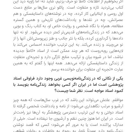
ر بخواهیم از اطلاعات کاملاً نو حرف بزنیم، شاید نه؛ اما زاویه دید این
اب بی‌تردید تازه و متفاوت است. پائلو نری سال‌ها بر منابع دست
ل روسی و ایتالیایی کار کرده، چه در نوشته‌های داستایفسکی و هم
رانش، چه در نقدها و یادداشت‌های تاریخی و همین گستره
العه، همراه با نگاه شخصی و روایت خاص او، به کتاب رنگ و بویی
‌دهد که در زندگی‌نامه‌های قدیمی‌تر کمتر دیده می‌شود. او نه تنها
ده‌ها را گردآوری کرده، بلکه با نثر جالب و طنز زیرپوستی‌اش آنها را از
 می‌چیند و زنده می‌کند. به این ترتیب خواننده احساس می‌کند با
یه‌هایی روبه‌روست که هر چند ممکن است از اسناد «کاملاً جدید»
اشد، اما در شیوه بیان و ترکیب منابع تازگی دارد و تجربه‌ای متفاوت
 زندگی داستایفسکی ارائه می‌دهد. همه اینها را گفتم که به همین
ارت «تجربه ای متفاوت برای خواننده» برسم.
ی از نکاتی که در زندگی‌نامه‌نویسی غربی وجود دارد فراوانی اسناد
وهشی است اما در ایران اگر کسی بخواهد زندگی‌نامه بنویسد با
بود اسناد مواجه است. نظر شما چیست؟
افقم. علتش می‌تواند این باشد که در غرب سال‌هاست که همه چیز
شیو و مرتب نگاهداری می‌شود؛ از نامه و یادداشت شخصی گرفته تا
ناد دولتی و به این ترتیب دسترسی پژوهشگر به آن‌ها نیز راحت‌تر
ت. در ایران اما هنوز چنین نظم و آرشیوی جا نیفتاده است. خیلی از
ارک پراکنده است یا به مرور گم می‌شود؛ کسی که قصد نوشتن
دگی‌نامه دارد عمدتاً ناچار به رجوع به خاطرات و روایات شفاهی