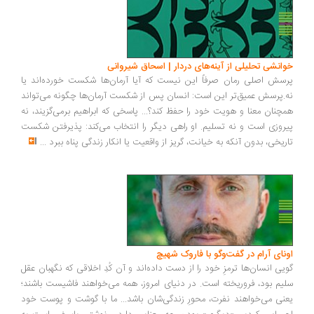
انشی تحلیلی از آینه‌های دردار | اسحاق شیروانی
سش اصلی رمان صرفاً این نیست که آیا آرمان‌ها شکست خورده‌اند یا
.پرسش عمیق‌تر این است: انسان پس از شکست آرمان‌ها چگونه می‌تواند
چنان معنا و هویت خود را حفظ کند؟... پاسخی که ابراهیم برمی‌گزیند، نه
روزی است و نه تسلیم. او راهی دیگر را انتخاب می‌کند: پذیرفتن شکست
ریخی، بدون آنکه به خیانت، گریز از واقعیت یا انکار زندگی پناه ببرد
...
ونای آرام در گفت‌وگو با فاروک شهیچ
یی انسان‌ها ترمزِ خود را از دست داده‌اند و آن کُدِ اخلاقی که نگهبان عقل
یم بود، فروریخته است. در دنیای امروز، همه می‌خواهند فاشیست باشند؛
نی می‌خواهند نفرت، محورِ زندگی‌شان باشد... ما با گوشت و پوست خود