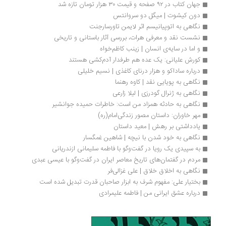
جهان کتاب در ۹۲ صفحه و قیمت ۳۰ هزار تومان تازه شد
دون کیشوت | میگل دو سروانتس
نگاهی به اتوپیانیسم اثر لایمن تاورسارجنت
نشست نقد و معرفی هرات، بررسی آثار باستانی و تاریخی
و اما در سایه‌ی انسان | زینب کاظم‌خواه
کورش علیانی: یک عده هم طرفدار آدم‌کشی هستند
درباره ساداکو و هزار درنای کاغذی | نسیم خلیلی
نگاهی به پویایی نقد | کاوه رهنما
نگاهی به ژنرال گودرزی | لیلا زارعی
نگاهی به حادثه همزاد من است: خاطرات حمیده جوانشیر
مهر خاوران: داستان مصور زندگی‌امام(ره)
یادداشتی بر رهش | معید داستان
نگاهی به خود شدن با نیچه | شاهین غمگسار
به سپیدی یک رویا در گفت‌وگو با فاطمه سلیمانی ازندریانی
مردم در گفتمان‌های تاریخ معاصر ایران در گفت‌وگو با عیسی عبدی
نگاهی به اخلاق خلاق | علی غزالی‌فر
بختیار علی: مفهوم شرف به ابزار صاحبان قدرت تبدیل شده است
درباره عشق ایرانی من | فاطمه علیمرادی