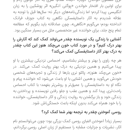
ی مشغول خواندن دوباره «ابله» شدم، سری به آثار گوگول زدم و
ای اولین بار افتخار خواندن «یِوگنی آنگین» اثر پوشکین را به زبان
گلیسی پیدا کردم؛ اما زندگی‌نامه‌های دیگر نه؛ سال‌ها قبل با توجه به
اقه شدیدم به آثار داستایفسکی نگاهی به کتاب جوزف فرانک
داخته بودم؛ می‌گویم «نگاهی»، چون صادقانه باید بگویم که مطالعه
ام پنج جلد، برای خواننده غیر متخصصی مثل من بسیار سنگین بود.
نایی با زندگی یک نویسنده چقدر می‌تواند کمک کند که آثارش را
تر درک کنیم؟ و در مورد کتاب خون می‌چکد هنوز این کتاب چقدر
 درک بهتر آثار داستایفسکی کمک می‌کند؟
 چه راوی را بهتر و بیشتر بشناسیم، احساس نزدیکی بیشتری با او
دا می‌کنیم و همین نزدیکی به درک بهترِ روایت کمک می‌کند. در
ون می‌چکد هنوز»، پائلو نری بارها از زندگی و تجربه‌های شخصی
دش می‌گوید و همین آشنایی با او باعث می‌شود که خواننده پیام و
اه او به داستایفسکی را عمیق‌تر و روشن‌تر بفهمد؛ با کتاب احساس
حت‌تری پیدا کند و همین عقب و جلو رفتن نویسنده و پرداختن به
دگی خود و باز برگشتن به روایت زندگی و آثار داستایفسکی، خواننده
 با خود همراه می‌کند بدون اینکه باعث خستگی‌اش شود.
سی آموختن چقدر به ترجمه بهتر شما کمک کرد؟
یار زیاد! آموختن الفبای روسی کمک بزرگی بود؛ چون می‌توانستم نام
ار، نشریات و جزئیات مشابه را مستقیم از زبان اصلی روسی برگردانم،