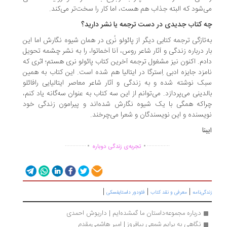
‌شود که البته جذاب هم هست، اما کار را سخت‌تر می‌کند.
 کتاب جدیدی در دست ترجمه یا نشر دارید؟
‌تازگی ترجمه کتابی دیگر از پائولو نُری در همان شیوه نگارش اما این
ر درباره زندگی و آثار شاعر روس، آنا آخماتوا، را به نشر چشمه تحویل
دم. اکنون نیز مشغول ترجمه آخرین کتاب پائولو نری هستم؛ اثری که
مزد جایزه ادبی اِسترگا در ایتالیا هم شده است. این کتاب به همین
ک نوشته شده و به زندگی و آثار شاعر معاصر ایتالیایی رافائلو
لدینی می‌پردازد. می‌توانم از این سه کتاب به عنوان سه‌گانه یاد کنم،
اکه همگی با یک شیوه نگارش شده‌اند و پیرامون زندگی خود
یسنده و این نویسندگان و شعرا می‌چرخند.
نا
.
.
..............
...............
تجربه‌ی زندگی دوباره
|
|
|
گی‌نامه
معرفی و نقد کتاب
فئودور داستایفسکی
درباره مجموعه‌داستان ما گمشده‌ایم | داریوش احمدی
نگاهی به برایم شمعی بیافروز | امیر هاشمی‌مقدم