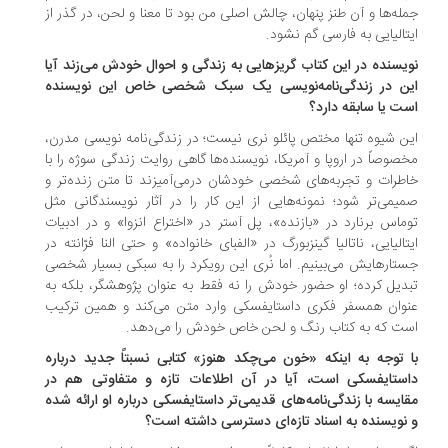
له‌ها و آن طنز پنهان، چالش اصلی من بود تا معنا و لحن، در گذر از
تالیایی به فارسی گم نشود.
یسنده در این کتاب گریزهایی به زندگی و احوال خودش می‌زند آیا
ن در زندگی‌نامه‌نویسی یک سبک شخصی خاص این نویسنده
ت یا سابقه دارد؟
ن شیوه تنها مختص پائلو نری نیست؛ در زندگی‌نامه نویسی مدرن،
صوصاً در اروپا و آمریکا، نویسنده‌ها گاهی روایت زندگی سوژه را با
طرات و تجربه‌های شخصی خودشان درمی‌آمیزند تا متن زنده‌تر و
یمی‌تر شود؛ نمونه‌هایی از این کار را در آثار نویسندگانی مثل
ماس برنارد در «بازنده»، پل آستر در «اختراع انزوا» و در ادبیات
تالیایی، ناتالیا گینزبورگ در «الفبای خانواده» و حتی النا فرّانته در
تارهایش می‌بینیم. اما نُری این رویکرد را به سبکی بسیار شخصی
دیل کرده؛ او حضور خودش را نه فقط به عنوان پژوهشگر، بلکه به
وان همسفر فکری داستایفسکی وارد متن می‌کند و همین ترکیب
ت که به کتاب رنگ و لحن خاص خودش را می‌دهد.
 توجه به اینکه «خون می‌چکد هنوز» کتابی نسبتاً جدید درباره
ستایفسکی است، آیا در آن اطلاعات تازه و متفاوتی هم در
ایسه با زندگی‌نامه‌های قدیمی‌تر داستایفسکی درباره او ارائه شده
نویسنده به اسناد تازه‌ای دسترسی داشته است؟