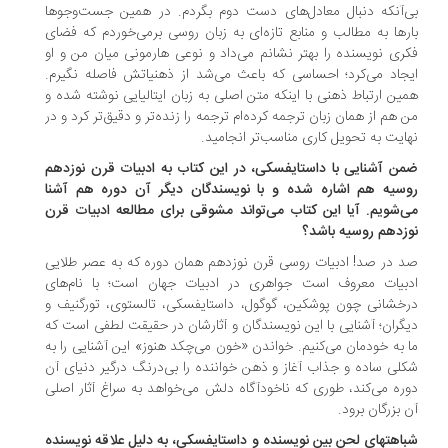
‌آنکه دنبال معادل‌های دست دوم بگردم. در همین جست‌وجوها
رها به مطالب و منابع تازه‌ای به زبان روسی برمی‌خوردم که فضای
ری نویسنده را بهتر نشانم می‌داد و نوعی هارمونی میان من و او
جاد می‌کرد؛ احساسی که باعث می‌شد از ذهنیاتش فاصله نگیرم.
ین ارتباط ذهنی با اینکه متن اصلی به زبان ایتالیایی نوشته شده و
 هم از همان زبان ترجمه کرده‌ام ترجمه را زنده‌تر و دقیق‌تر کرد و در
ایت به تحویل کاری مناسب‌تر انجامید.
ن آشنایی با داستایفسکی، در این کتاب به ادبیات قرن نوزدهم
سیه هم اشاره شده و با نویسندگان دیگر آن دوره هم آشنا
‌شویم. آیا این کتاب می‌تواند مشوقی برای مطالعه ادبیات قرن
زدهم روسیه باشد؟
 در صد! ادبیات روسی قرن نوزدهم همان دوره که به عصر طلایی
بیات معروف است جواهری در ادبیات جهان است؛ با نام‌های
خشانی چون پوشکین، گوگول، داستایفسکی، تالستوی، تورگنیف و
گران؛ آشنایی با این نویسندگان و آثارشان در حقیقت لطفی است که
 به خودمان می‌کنیم. خواندن «خون می‌چکد هنوز» این آشنایی را به
لی ساده و جذاب آغاز و ذهن خواننده را بی‌درنگ درگیر دنیای آن
ره می‌کند، طوری که ناخودآگاه دلش می‌خواهد به سراغ آثار اصلی
 بزرگان برود.
اهتهای لحن بین نویسنده و داستایفسکی، به دلیل علاقه نویسنده