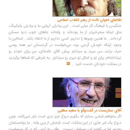
اضای اخوان ثالث از رهبر انقلاب اسلامی
گیدن با فرهنگ کار عبثی است... این برادران آریایی ما و برادران وایکینگ،
ل اینکه سحرخیزتر از ما بوده‌اند و رفته‌اند جاهای خوب دنیا مسکن
ده‌اند... ما همین چیزها را نداریم. کسی نداریم از ما انتقاد بکند... استالین با
ود اینکه خودش گرجی بود، می‌خواست در گرجستان نیز همه روسی
ف بزنند...من میرم رو میندازم پیش آقای خامنه‌ای، من برای خودم رو
نداخته‌ام برای تو و امثال تو میرم رو میندازم... به شرطی که شماها برگردید
 مملکت خودتان خدمت کنید
...
ای سناریست در گفت‌وگو با سعید مطلبی
ر بخواهم فیلمی بسازم که بگویم دروغ چیز بدی است باور نمی‌کنند، چون
وغ یک امر جاری در این مملکت است. قبحش از بین رفته... ما بچه‌مسلمان
دیم. اما می‌گفتند این مسلمان نیست... وقتی به آدمی که در کار سینماست