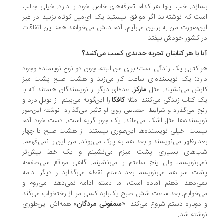
ازد. خب اینها هر کدام تعرفه‌های خاص خود را دارد. خیلی جالب
ت که نوشته‌اند اگر موافق نیستید یک ای‌میل کوتاه بزنید در غیر
ن‌صورت من به برلین می‌آیم. آدم دلش می‌خواهد همه‌ این اتفاقات
 کشور خودش بیفتد.
ا با هر کتابتان تجربه‌ جدیدی کسب می‌کنید؟
 کتابی یک زندگی‌ است؛ برای من البته! چون دو نوع نویسنده وجود
رد: یک نویسنده‌ای ساعت کار می‌زند و هشت صبح پشت میز
رش می‌نشیند. مثل
مارکز
. عده‌ای دیگر از نویسندگان هستند که با
 کتاب زندگی می‌کنند. مثلا
کافکا
را این‌گونه می‌بینم. از تونلِ درد و
ج می‌گذرد و شرایط اجتماعی روی او تاثیر می‌گذارد. نوشته‌ این‌جور
یسنده‌ها مثل اشک می‌ماند. یک جور گریه است. دست خود آدم
ست. خیلی نویسنده‌ها این‌طوری نیستند. از هشت صبح تا چهار
دازظهر می‌نویسند و بعد هم به پارک می‌روند. من این را نمی‌فهمم.
‌های بسیاری پشت میزم می‌نشینم و یک خط بیش‌تر
ی‌نویسم، ولی پنج ساعتم را می‌نشینم. گاهی مواقع سی‌صفحه
ت سر هم می‌نویسم بعد دستم نقطه می‌گذارد و دیگر ادامه
ی‌دهد. ذهنم آماده است، اما دستم ادامه نمی‌دهد. می‌روم و
‌خوابم. بعد ساعت شش صبح یک‌باره کسی مرا از رختخواب می‌کَند
دوباره دستم شروع می‌کند. «
سمفونی مردگان
» همه‌اش این‌طوری
شته شد.