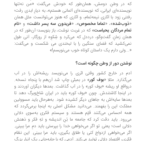
 در وطنِ دومش، همان‌طور که خودش می‌گفت «من نه‌تنها
یسنده‌ای ایرانی، که نویسنده‌ای آلمانی هستم»، به دیارِ ابدی رفت؛
تنی زود با آثاری نیمه‌تمام، و آثاری که هنوز می‌توانست مثل همان
وب‌شده
»، «
تماما مخصوص
»، «
فریدون سه پسر داشت
» و «
نام
ام مردگان یحیاست
» که در غربت نوشت، باز بنویسد؛ آن‌طور که در
ان زمانِ گفت‌وگو، درددل که می‌کرد و شِکوِه از روزگار، آنی طول
ی‌کشید که فضای سنگین را با لبخندی می شکست و می‌گفت:
..ولی دارم یک داستان کوتاه خوب می‌نویسم!»
شتن دور از وطن چگونه است؟
م در خارج کشور وقتی اثری را می‌نویسد ریشه‌اش را در آب
‌گذارد. مثلا «
بوف کور
» در بمبئی چاپ شد آن‌هم با پنجاه نسخه.
واقع او ریشه‌ «بوف کور» را در آب گذاشت. بعدها دیگران آوردند و
 اینجا کاشتندش. چون «بوف کور» باید در ایران شاخ‌وبرگ دهد تا
دها سایه‌اش به جاهای دیگر کشیده شود. به‌هرحال باید مسوولین
لکت این را بفهمند. می‌دانید مشکل اصلی به اینجا برمی‌گردد که
ه احساس می‌کنند قیّم هستند و سیستم فکری به‌سوی دلالی
‌رود. باید دقت کرد که جامعه‌ ما بُنِ اندیشه و تهِ فکر و ذهنش
الی ا‌ست؛ یعنی تو اگر می‌خواهی خدا را بپرستی باید دمِ مرا ببینی.
ر می‌خواهی ازدواج کنی یا طلاق بگیری، باید مرا ببینی. این نظام
ری، اقتصادِ دلالی تولید می‌کند. آدمی که با جابه‌جایی یک انبار بزرگ