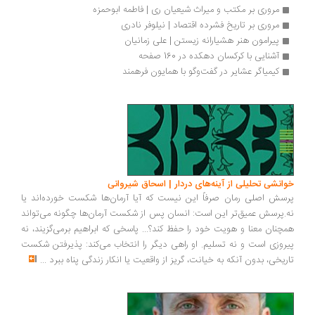
مروری بر مکتب و میراث شیعیان ری | فاطمه ابوحمزه
مروری بر تاریخ فشرده اقتصاد | نیلوفر نادری
پیرامون هنر هشیارانه زیستن | علی زمانیان
آشنایی با کرکسان دهکده در 160 صفحه
کیمیاگر عشایر در گفت‌وگو با همایون فرهمند
انشی تحلیلی از آینه‌های دردار | اسحاق شیروانی
سش اصلی رمان صرفاً این نیست که آیا آرمان‌ها شکست خورده‌اند یا
.پرسش عمیق‌تر این است: انسان پس از شکست آرمان‌ها چگونه می‌تواند
چنان معنا و هویت خود را حفظ کند؟... پاسخی که ابراهیم برمی‌گزیند، نه
روزی است و نه تسلیم. او راهی دیگر را انتخاب می‌کند: پذیرفتن شکست
ریخی، بدون آنکه به خیانت، گریز از واقعیت یا انکار زندگی پناه ببرد
...