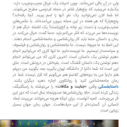
ی در آن باقی نمی‌مانند. چون ادبیات یک غربالِ عجیب‌وغریب دارد.
‌باره می‌بینید که پنج‌هزار شاعر در مجله‌ فردوسی مطرح می‌شوند،
ا شما الان نمی‌توانید یک نفرِ آنها را اسم ببرید. کجا رفته‌اند؟
ج‌هزارتا که هر هفته در این مجله بیرون می‌آمده‌اند. با عکس‌های
یب‌وغریب و دست زیر چانه و کج‌وراست! یک اشتباه دیگر هم از
یسنده‌ها سر می‌زند که فکر می‌کنم باید حتما گفت. خیال می‌کنند در
ان و داستان حتما باید کار روان‌شناسی و جامعه‌شناسی انجام دهند.
ن اصلا به ما مربوط نیست. ما جامعه‌شناس و روان‌شناس و فیلسوف
سیاستمدار نیستیم. ما نویسنده‌ایم. ما تنها کاری که می‌توانیم انجام
یم نوشتن یک داستان است. آخرین کاری که من می‌توانم انجام
م نوشتن یک داستان قشنگ است. بقیه‌اش در درونش است. مثل
ن است که شما دکترا از دانشگاه تهران بگیرید بعد بگویید من دیپلم
 دارم! من به بچه‌های کلاسم هم می‌گویم که قرار نیست شما در
ان جامعه‌شناسی کنید یا روانکاوی. اجازه دهید دیگران بکنند.
ستایفسکی
وقتی «
جنایت و مکافات
» را می‌نوشته با راسکُلنیکُف
دگی کرده‌ است. حالا روان‌شناس‌ها صدوپنجاه سال است که دورِ این
ر می‌چرخند. کعبه‌ آنهاست. برای اینکه هرچه می‌خوانند می‌بینند ابعاد
سانی آن گسترده‌تر از این حرف‌هاست. جهان رمان جهان بسیار
بایی ا‌ست.