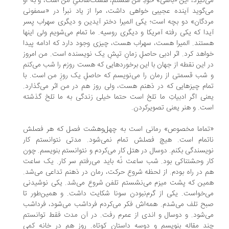
‌گیرد، این «باسی» خودِ من هستم، هشت‌سالگیِ من است، و به او
‌گوید آینده‌ عجیبی خواهی داشت، مرا از یاد نبر! در «سمفونی
دگان» دو بچه‌ است؛ یکی المیرا دختر آیدین و دیگری سهراب پسر
دا که یکی رفته آمریکا و دیگری روسیه. ما تمام می‌شویم ولی اینها
تند. المیرا هست، سهراب هست، چیزی وجود دارد که ادامه پیدا
اهد کرد. اثر ادبی حاصلِ زمانِ تپشِ یک نویسنده است. من امروز
 این نقطه از جهان با این برخورد‌هایی که هست روزم را شب می‌کنم
شب قسمتی از رمان را می‌نویسم که حاصلِ یک روزِ من است. با
ام چیزهایی که در ذهنم هست، ولی روز هم در من اثر می‌گذارد.
نی اگر ادبیاتِ ما تلخ است حتما خیلی زندگی به ما تلخ گذشته
ت. و هنر یعنی تصویرکردن.
ماما مخصوص» رمانی ا‌ست به چهل‌وهشت فصل که هر فصلش
تمام است. هیچ فصلش تمام نمی‌شود. مدتی نتوانستم کار
یسندگی بکنم. دوسال در هتل کار می‌کردم و نتوانستم بنویسم. چون
ر وحشتناکی بود. شب ساعت نُه باید می‌رفتم سر کار. یک ساعت
 در راه بودم. از لحظه‌ شروع حرکت، رمان در ذهنم تداعی می‌شد.
ین که پشت میزم می‌نشستم تلفن شروع می‌شد. یکی نوشیدنی
‌خواست. یکی از گرم‌نبودن سونا شکایت داشت. و همین‌طور تا
ح تلف می‌شدم. همه‌‌اش فکر می‌کردم فرداشب می‌شود، فرداشب
‌شود. و دوسال و اندی از عمرم رفت. در آن مدت فقط توانستم
د مقاله بنویسم و دوسه داستان کوتاه. روز هم در خانه کمی