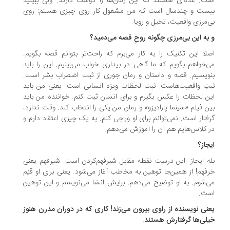
ت. عده‌ای هستند که این رمان‌ها را دوست دارند. ولی ببینید
ست و چندسال است که من مشغول کار روی چیزی هستم: روی
‌مرزی واقعیت، تخیل و رویا.
به این بی‌مرزی چگونه روحِ قصه می‌دمید؟
لا این تکنیک را به کار می‌برم که راحت‌تر بتوانم قصه بگویم.
‌خواهم بگویم که ما گاهی در بیداری خواب می‌بینیم. این را باید
ویسیم. قصه و داستان و رمان ‌جوری از ثبت اضطراب بشر است.
تِ واقعیت‌هاست. ثبت لحظات ویژه انسانی ا‌ست. یعنی من باید
ن لحظات را عکس بگیرم و برای انسان ثبت کنم. خواننده‌ من باید
ن فیلم «سینما پارادیزو» و رمان من یکی را انتخاب کند. وقت ندارد،
فتار است. نمی‌توانم برای او وراجی کنم. به یک چیزی اعتقاد دارم و
 کلاس‌هایم هم آن را آموزش می‌دهم.
جاز؟
ه ایجاز. این درست نقطه‌ مقابل شیرفهم‌کردن است. شیرفهم یعنی
فهم! از همین‌جا توهین به مخاطب آغاز می‌شود. یعنی برای او قیّم
‌شوم. به او توضیح می‌دهم. برایش انشا می‌نویسم و این توهین
ت.
نی نویسنده از راوی بیرون می‌زند! کاری که در دوران مدرن هنوز
لی‌ها گرفتارش هستند.