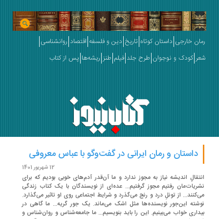
ان خارجی
داستان کوتاه
تاریخ
دین و فلسفه
اقتصاد
روانشناسی
ر
کودک و نوجوان
طرح جلد
فیلم
طنز
ریشه‌ها
پس از کتاب
داستان و رمان ایرانی در گفت‌وگو با عباس معروفی
12 شهریور 1401
تقالِ اندیشه نیاز به مجوز ندارد و ما آن‌قدر آدم‌های خوبی بودیم که برای
ریات‌مان رفتیم مجوز گرفتیم... عده‌ای از نویسندگان با یک کتاب زندگی
‌کنند... از تونلِ درد و رنج می‌گذرد و شرایط اجتماعی روی او تاثیر می‌گذارد.
شته‌ این‌جور نویسنده‌ها مثل اشک می‌ماند. یک جور گریه... ما گاهی در
داری خواب می‌بینیم. این را باید بنویسیم... ما جامعه‌شناس و روان‌شناس و