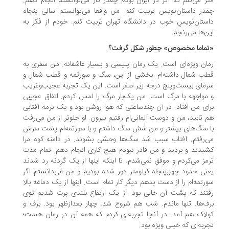
ر می‌کنم که اگر در ایران بودم چقدر کار می‌توانستم انجام دهم.
در داستان‌نویس تربیت کنم. من واقعا می‌توانستم سالی پنجاه
ستان‌نویسِ خوب در دانشگاه تهران تربیت کنم. خودم از فکر به
ن‌ها می‌رنجم.
ماما مخصوص» چطور شکل گرفت؟
ان ویژه‌ای ا‌ست. یک رمان پلیسی‌ و بسیار عاشقانه. من سفری به
ب شمال داشته‌ام. بخشی از این، سگ و سورتمه و قطب شمال و
مای بیست‌وپنج درجه زیر صفر است. این یک تجربه‌ عجیب‌وغریب
مواجهه با مرگ است. من یک‌بار مرگ را لمس کردم. اتفاق عجیبی
ای من افتاد. در آن چندساعتی که هوا روشن بود و یک نرمه آفتابی
 تابید، من و دوست آلمانی‌ام رفتیم بیرون. او جلوتر از من می‌رفت
 سگ‌های بیشتر و من شش سگ داشتم و با سورتمه‌ام پشت سرش
‌رفتم. آفتاب سبب شد سگ‌ها وحشی بشوند. در دامنه‌ کوه مرا
یدند و بردند و من قادر نبودم هیچ کاری انجام دهم. تمام مدت
مز می‌کردم و موفق نمی‌شدم. تا اینکه اینها از یک گردنه رد شدند
نی حدود چهل‌پنجاه کیلومتر دور شده بودیم و من می‌دانستم اگر
رتمه‌ام را از دست بدهم دیگر کار تمام است. اینها از یک دماغه بالا
تند که پشت آن خالی بود. از یک ارتفاع بلندی پرت شدیم توی
ف‌ها. تنها ماندم. شب هم شروع شد، چهار بعدازظهر بود. برف و
لاک هم آمد. در آنجا تجربه‌ای کردم که همه‌ آن در رمان هست؛
ربه‌ای که خیلی ویژه بود.