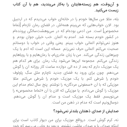
آن‌وقت، هم زیسته‌هایتان را به‌کار می‌بندید، هم با آن کتاب
ست می‌کنید.
ه، مثلا من سال‌ها خودم را در خانه‌ای خواب می‌دیدم که در اردبیل
د. الان خواب‌هایی که می‌بینم همه‌اش در فضای رمان تازه‌ام [تماما
صوص] است. من آدمی بوده‌ام که در سی‌و‌هشت‌سالگی پرونده‌ام
 کشورِ خودم بسته شد. آمدم به آلمان. خب خیلی جوان بودم. و
وز نمی‌توانم آلمانی خواب ببینم. یعنی وقتی در خواب با دوستانم
بت می‌کنم آلمانی حرف نمی‌زنم. مساله این است که آدم با یک
زهایی زندگی می‌کند. من با زبان مادری‌ام، با رمان‌هایم و با رویاهایم
دگی می‌کنم. مجموعه‌ این‌ها می‌شود یک رمان. برای هر کدام هم
 موزیک دارم که بعد از ده الی دوازده ساعت کار روزانه آن را گوش
‌دهم. چون برای ورود به فضای جدید ناچارم مثل سگِ پاولوف
دم را شرطی کنم. با یک موزیک خودم را شرطی می‌کنم. مثلا
زیکی که با آن «سمفونی مردگان» را نوشتم. پنج سال تمام مدام این
زیک را گوش می‌دادم. یا موزیکی که الان با آن «تماما مخصوص» را
‌نویسم. فقط یک موزیک است و مدام آن را گوش می‌دهم.
سال‌ونیم است که مدام در ذهن من است.
ایش از صدای ذهنتان بلندتر نمی‌شود؟
، کرم گوش است. درواقع موزیک برای من دیوار کاذب است برای
نکه صدای پا و صدای ماشین نشنوم. و بعد به جایی می‌رسم که خود