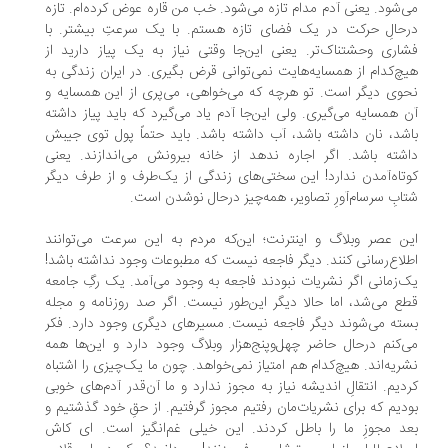
‌شود. یعنی آدم مدام تازه می‌شود. خب من قاره عوض کرده‌ام. تازه
حالِ حرکت در یک فضای تازه‌ هستم. با یک سرعتِ بیشتر. با
اری وحشتناک‌تر. یعنی این‌جا وقتی نیاز به یک پیاز دارید از
چ‌کدام از همسایه‌هایت نمی‌توانی قرض بگیری. در ایران زندگی به
وی دیگر است. تو هرچه که می‌خواهی، می‌پری از این همسایه و
 همسایه می‌گیری. ولی این‌جا آدم یاد می‌گیرد که باید پیاز داشته
شد، نان داشته باشد، آب داشته باشد. باید حتماً پول توی جیبش
شته باشد. اگر اجاره ندهد از خانه بیرونش می‌اندازند. یعنی
تاه‌آمدن ندارد! این سختی‌های زندگی از یک‌طرف و از طرف دیگر
ابِ سرسام‌آورِ تصاویر، همه‌چیز درحال نوشدن است.
ن عصر وبلاگ و اینترنت؛ این‌که مردم به این سرعت می‌توانند
لاع‌رسانی کنند. دیگر فاجعه نیست که مطبوعات وجود نداشته باشد!
‌زمانی اگر نشریات نبودند فاجعه به وجود می‌آمد. یک رگِ جامعه
ع می‌شد، اما حالا دیگر این‌طور نیست. اگر صد روزنامه و مجله
ته می‌شوند دیگر فاجعه نیست. مسیرهای دیگری وجود دارد. فکر
‌کنم درحال حاضر چهل‌وپنج‌هزار وبلاگ وجود دارد و این‌ها همه
ریه‌اند. هیچ‌کدام هم امتیاز نمی‌خواهد. چون ما یک‌چیزی را اشتباه
دیم. انتقالِ اندیشه نیاز به مجوز ندارد و ما آن‌قدر آدم‌های خوبی
دیم که برای نشریات‌مان رفتیم مجوز گرفتیم. از حقِ خود گذشتیم و
د مجوزِ ما را باطل کردند. این خیلی غم‌انگیز است. ای کاش