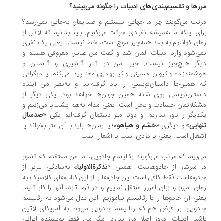
زها و تقسیم‌بندی‌های ادبیات را چگونه می‌بینید؟
تب می‌گویند چرا ما جهانی نیستیم و صدایمان به‌جایی نمی‌رسد؟
ای اینکه ما همیشه انفرادی حرکت می‌کنیم. باید بدانیم که لااقل از
ان کوانتوم به بعد همه‌چیز موج است، خط نیست. یعنی یک نفری
ی‌شود وارد ادبیات آلمان شد و گفت من عباس معروفی هستم و
گر هیچ‌چیز نیست. خیر، من در کنار گلشیری و گلستان و
شمندزاده و کیوان حسینی و کیا بهادری معنا پیدا می‌کنم. یا دیگرانی
 همین‌جا داستان‌نویسی را یاد گرفته‌اند و به‌نظر من آینده‌
ستان‌نویسی روی شانه‌ همین جوان‌ها خواهد بود. یکی دیگر از
کلاتمان حسادت و بخل است. یعنی مدام به‌هم پشت‌پا می‌زنیم و
دیگر را باور نداریم. و دوتا متر دستمان گرفته‌ایم یکی «
صدسال
هایی
» و دیگری «
خشم‌ و هیاهو
»؛ یا رمان‌ها باید با آن متر بخواند یا
غال است. یعنی یا دزدی‌ است یا آشغال است.
‌بینم که مرتب می‌گویند رئالیسم جادویی، اما من معتقدم که کشور
 سرشار از جادوهاست. همین «
تذکرةالاولیا
» به‌سادگی لبریز از
دوهاست فقط کافی‌ است این جادوها را از این کتاب‌های کلاسیک به
ان امروز و زبان امروز منتقل نماییم و در فرم تازه، آنها را کار کنیم.
نی آن جادو‌ها را با رئالیسم بیاموزیم. این بدل می‌شود به رئالیسم
دویی. بر فرض هم که رئالیسم جادویی مربوط به آمریکای لاتین
شد. ادبیاتِ امروز اصلا مرز ندارد. مگر من فقط نویسنده‌ ایرانی