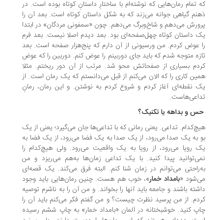
 تمام رمان‌هایی که نوشته‌ام با ساختارِ داستانِ کوتاه بوده است. در
نم گیاهی جوانه می‌زند که به شکل داستان کوتاه است. بعد آن را
ورش می‌دهم و شاخ‌وبرگ می‌دهم. چون «سمفونی مردگان» در ابتدا
 داستان کوتاه چهل‌صفحه‌ای بود. بعد دیدم اصلا نیست. بعد فرم
 عوض کردم. من ورسیونی از آن دارم که پنج‌هزار صفحه است. بعد
زه متوجه شدم که باید جای دوربینم را عوض کنم. دوربین را که عوض
دم بسیاری از صفحاتش محو شد. مرتب از آن دور ریختم. مثلا
ین کاری را که الان می‌کنم از قبل می‌دانستم که یک رمان است. از
 نقطه‌ای آغاز کردم و شروع کردم به نوشتن. و این رمان، رمانِ
اعی‌هاست.
 و بداهه یا تکنیک؟
چ‌کدام. تداعی. یعنی رمانی که با تداعی‌ها جان می‌گیرد؛ یعنی از یک
 به یک صدا می‌رود، از یک صدا به یک فضا می‌رود، از یک فضا به
 رویا می‌رود، از رویا به یک واقعیت می‌رود. ولی هیچ‌کدام را
ی‌توانید پیدا کنید. با یک تداعی زمان‌ها به‌هم می‌ریزد و من
‌راحتی می‌توانم در زمان شنا کنم. البته فرق می‌کند. یک قصه‌ای
‌شود «
بامداد خمار
»، خوب هم هست. چنین رمان‌هایی باید وجود
شته باشند و جامعه باید آنها را بخواند. و من آن را به ناشرم توصیه
دم. از من پرسید نظرت چیست؟ و من گفتم فکر می‌کنم باید آن را
پ کنید. خوشبختانه در آلمان «بامداد خمار» به چاپ ششم رسیده