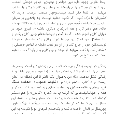
نجا تفاوتی وجود دارد بین مهاجر و تبعیدی. مهاجر خودش انتخاب
‌کند و اتومبیلش را می‌فروشد و وسایل و کتاب‌هایش را جابه‌جا
‌کند. اما شما فکر کنید بیست‌وچهار ساعت فرصت دارید که
ورتان را ترک کنید. اگر نکنید معلوم نیست چه بلاهایی بر سرتان
اید... می‌خواهم بگویم من آدمی بوده‌ام که جایِ زیادی داشته‌ام، هم
نه، هم دفتر کار، و هم آپارتمان دیگری داشته‌ام. نیازی نبود در
ابان کاری انجام دهم، اگر به فرض می‌خواسته‌ام چنین کاری بکنم. و
د مشکل من اصلا این چیزها نبود. وقتی یک جامعه‌ای بخواهد
یسندگان خود را جارو کند و از آن‌سو قصد مقابله با تهاجم فرهنگی را
شته باشد، با کدام سربازها از عهده‌ چنین کاری برمی‌آید؟ خب، معلوم
ت که آدم تلخ می‌شود.
دگی در تبعید، زندگی نیست، فقط نوعی زنده‌بودن است. بعضی‌ها
ی می‌کنند به این شکل بدهند. مرتب از زنده‌بودن بیرون بیایند و به
دگی شکل بدهند. مثلا من به‌عنوان یک ناشر تا این لحظه در آلمان
ست جلد کتاب منتشر کرده‌ام. «
شازده احتجاب
»، «
هفتاد سنگ
ِ
» رویایی، «
تجددستیزیِ
» عباس میلانی و تعدادی کتاب دیگر و
ه با حق‌التالیف‌هایی که گرفته‌ام، ده شماره‌ «گردون» را هم منتشر
ده‌ام که البته بعد شکست خورد به علت مسایل مالی. با همه‌ این
وال و این کارها که کرده‌ام- خیلی‌ها به من می‌گویند بزرگ علوی
ل‌سال در آلمان اقامت داشته و یک‌‌صدم کارهای تو را نکرده- به این