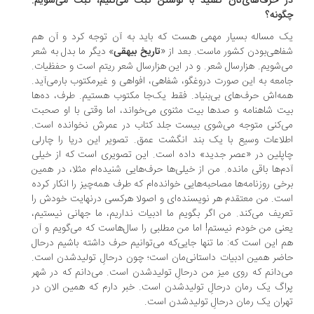
 حرف‌های‌تان گفتید با نوشتن ثبت می‌کنیم، ثبت می‌شویم.
ونه؟
 مساله‌ بسیار مهمی هست که باید به آن توجه کرد و آن هم
اهی‌بودن کشور ماست. بعد از «
تاریخ بیهقی
» دیگر ما بدل به شعر
‌شویم. هزارسال شعر. و در این هزارسال شعر ریتم است و حفظیات.
معه به این صورت دروغگو، شفاهی، افواهی و غیرمکتوب بارمی‌آید.
ه‌اش حرف‌های بی‌بنیاد. فقط یک‌جا مکتوب هستیم. طرف، ده‌ها
ت شاهنامه و صدها بیت مثنوی می‌خواند، اما وقتی با او صحبت
‌کنی متوجه می‌شوی بیست جلد کتاب در عمرش نخوانده است.
لاعات وسیع با یک بند انگشت عمق. تصویر این دریا را چارلی
پلین در «عصر جدید» داده است. این تصویری‌ است که از خیلی
م‌ها باقی مانده. من از خیلی‌ها حرف‌هایی شنیده‌ام مثلا، در همین
خی روزنامه‌ها مصاحبه‌هایی خوانده‌ام که طرف همه‌چیز را انکار کرده
ت. من معتقدم هر نویسنده‌ای و اصولا هرکسی درنهایت خودش را
ریف می‌کند. من اگر بگویم ما ادبیات نداریم، ما جهانی نیستیم،
نی من خودم نیستم! اما من مطلبی را سال‌هاست که می‌گویم و آن
 این است که: ما تنها جایی‌که می‌توانیم حرف داشته باشیم درحال
ضر همین ادبیات داستانی‌مان است؛ چون درحالِ تولیدشدن است.
‌دانم که روی میز من درحالِ تولیدشدن است. می‌دانم که در شهر
اگ یک رمان درحالِ تولیدشدن است. خبر دارم که همین الان در
ران یک رمان درحالِ تولیدشدن است.