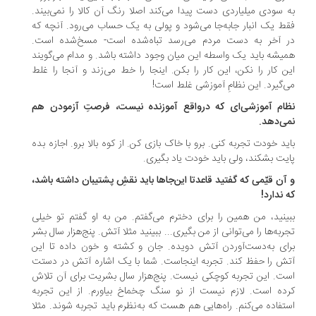
 سودی میلیاردی دست پیدا می‌کند اصلا رنگ آن کالا را نمی‌بیند.
ط یک انبار جابه‌جا می‌شود و پولی به یک حساب می‌رود. آنچه که
 آخر به دست مردم می‌رسد تباه‌شده است- مسخ‌شده است.
یشه باید یک واسطه این میان وجود داشته باشد. و مدام می‌گویند
ن کار را نکن، این کار را بکن. اینجا را خط می‌زند و آنجا را غلط
‌گیرد. این نظامِ آموزشی غلط است!
ام آموزشی‌ای که درواقع آموزنده نیست، فرصتِ آزمودن هم
ی‌دهد.
ید خودت تجربه کنی. برو با خاک بازی کن. از کوه بالا برو. اجازه بده
یت بشکند، ولی باید خودت یاد بگیری.
آن قیّمی که گفتید قاعدتا این‌جاها باید نقشِ پشتیبان داشته باشد،
 ندارد!
ینید، من همین را برای دخترم می‌گفتم. من به او گفتم تو خیلی
ربه‌ها را می‌توانی از من بگیری... ببینید مثلا آتش. پنج‌هزار سال بشر
ای به‌دست‌آوردن آتش دویده. جان و کشته و خون داده تا این
ش را حفظ کند. تجربه اینجاست. شما با یک اشاره آتش در دستت
ت. این تجربه‌ کوچکی نیست. پنج‌هزار سال بشریت برای آن تلاش
ده ‌است. لازم نیست از نو سنگ چخماخ بیاورم. از این تجربه
تفاده می‌کنم. راه‌هایی هم هست که به‌نظرم باید تجربه شوند. مثلا