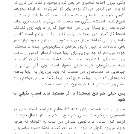
تی بیرون آمدیم گلشیری مرا بغل کرد و بوسید و گفت این کاری که
 برای من کردی من اگر بودم برای تو نمی‌کردم! نه اینکه بخواهم
ویم آدم خوبی هستم. بحث من این است که ما باید از خودمان
وع کنیم. اندیشه‌ دیگری هم هست که می‌گوید با بمب بزن صاف
 و بعد از نو بساز! این را من اصلا قبول ندارم. ما باید روی تک‌تک
م‌ها کار کنیم. من اینجا در برلین تقریبا یک‌سال‌ونیم است کلاس
ستان‌نویسی گذاشته‌ام. از بین بیست‌وچهار نفر الان حدود دوازده‌نفر
قی مانده‌اند که چهار یا پنج نفرشان داستان‌نویسِ آینده‌ ما هستند.
دم می‌دانم که چه نیرویی برای اینها صرف کرده‌ام. کلاس از ساعت
ار بعدازظهر تا دوازده شب است و هشت ساعت کار در کلاس با
ه‌ خستگی‌های خودم خیلی دشوار است. ولی فکر می‌کنم که
زهایی در دست‌های من هست که باید بی‌دریغ به اینها بدهم؛
ربه‌هایی که شاید اینها در هیچ کتابی پیدا نکنند. من می‌خواهم زنده
انم و زنده‌ماندن فقط در مطرح‌بودنِ نامم نیست.
 خیلی هم تلخ نیستید! یا اگر هستید نباید اسبابِ نگرانیِ ما
د.
 پر از امید هستم. پایان همه‌ کتاب‌هایم هم امید است. حتی در
مفونی مردگان» که خیلی هم تلخ است. یا مثلا «
سال بلوا
» که
‌هم تلخ است، اما به‌نوعی اعتراضِ من است به «نوشا» که هرچه
وتر می‌رود تلخ‌تر می‌شود. اما در آخر کتاب، نوشا دستِ «باسی» را