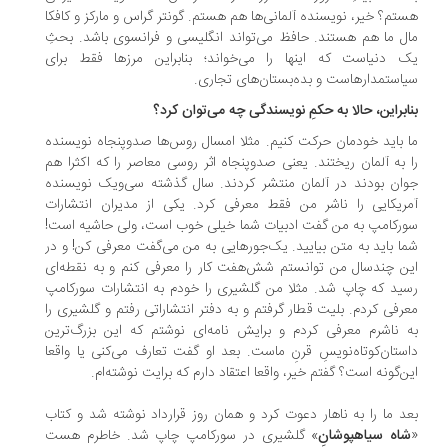
تم؟ خیر، نویسنده آلمانی‌ها هم هستم. گونتر گراس و مارکز و کافکا
ل ما هم هستند. حافظ می‌تواند انگلیسی و فرانسوی باشد. بحثِ
 دنیاست که اینها را می‌خواند؛ بنابراین مرزها فقط برای
استمدارهاست و بده‌بستان‌های تجاری.
ابراین، حالا به حکمِ نویسندگی چه می‌توان کرد؟
 باید خودمان حرکت کنیم. مثلا امسال روس‌ها صدوپنجاه نویسنده
 به آلمان ریختند. یعنی صدوپنجاه اثر روسی معاصر را که اکثرا هم
ان بودند در آلمان منتشر کردند. سال گذشته سی‌ویک نویسنده‌
ریکایی را ناشر من فقط معرفی کرد. یکی از مدیران انتشارات
رکامپ به من گفت ادبیات شما خیلی خوب است، ولی حاشیه است!
ا باید به متن بیایید. یک‌جورهایی به من می‌گفت معرفی کن! و در
ن چندسال من توانستم شش‌هفت کار را معرفی کنم و به نقطه‌ای
ید که چاپ شد. مثلا من گلشیری را خودم به انتشارات سورکامپ
رفی کردم. بلیت قطار گرفتم و به دفتر انتشاراتی رفتم و گلشیری را
 ناشرم معرفی کردم و برایش نامه‌ای نوشتم که این بزرگ‌ترین
ستان‌کوتاه‌نویسِ قرنِ ماست. بعد او گفت تعارف می‌کنی یا واقعا
ن‌گونه ا‌ست؟ گفتم خیر، واقعا اعتقاد دارم که برایت نوشته‌ام.
د ما را به ناهار دعوت کرد و همان روز قرارداد نوشته شد و کتاب
اه سیاهپوشانِ
» گلشیری در سورکامپ چاپ شد. خاطرم هست