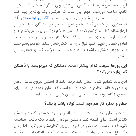
 را هم نمی‌شنوم. فقط گاهی می‌شنوم ولی دیگر نیست. یک سکوت
ذب ساخته می‌شود. مهم این است که هرکس یک بهانه‌ای پیدا کند
ای نوشتن. سال‌ها پیش چیزی می‌خواندم از
آلکسی تولستوی
(لئو
لستوی نه) که می‌گفت: «من نمی‌دانم چرا نویسندگان سینه‌ خود را
مایشگاه کاغذ و توتون کرده‌اند. من هنگام نوشتن پیپ می‌کشم.» او
 به آن نحو کلاه سرش می‌گذاشت! مثلا من برای نوشتن به کاغذ
لای خط‌دار خیلی تمیز نیاز دارم که خش‌خش نکند. خودنویسم حتما
ید جوهر مشکی داشته باشد و خیلی تند حرکت کند و جوهرش پر
شد.
ن روزها سرعت کدام بیشتر است، دستتان که می‌نویسد یا ذهنتان
 روایت می‌کند؟
ن باید تنظیم شود. نبض باید بزند. باید از آستین بیرون بیاید. ذهن
نبض و قلم تنظیم می‌شود و آنجاست که رمان پدید می‌آید. برای
ین از کامپیوتر استفاده نمی‌کنم. من خیلی سرعت دارم.
ع و اندازه‌ کار هم مهم است کوتاه باشد یا بلند؟
ه دورِ رمان تندتر است. سرعت بالاتری دارد. داستان کوتاه ریتمش
دتر است، برای اینکه شما داستان کوتاه را باید با یک باغچه مقایسه
ید که با دست صافش می‌کنید. ریزریز تنظیمش می‌کنید. اما رمان
 باغ است نمی‌توانید با دست تنظیمش کنید. البته به شما بگویم