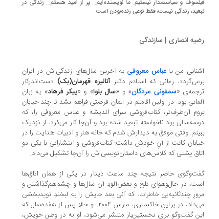
لسوف و سیاستمدار نیستیم. ما نویسنده‌ایم... پر از امید هستم... زندگی در
عید، زندگی نیست، فقط نوعی زنده‌بودن است
یه انصاری | سازندگی
نایی من با
عباس معروفی
به آخرین سال‌های زندگی‌اش در ایران
می‌گردد، زمانی که استادم دکتر
آنالیزه قهرمان(بک)
دست‌اندرکار
جمه‌ی‌ «
سمفونی مردگان
» و «
سال بلوا
» و «
پیکر فرهاد
» به زبان
مانی بود. در اولین اقامتم در آلمان فرصتی فراهم نشد تا چند خیابان
وم آن‌طرف‌تر، کتاب‌فروشی سرای اندیشه و عباس معروفی را، که
سه‌سالی بود ناخواسته تبعید شده بود و آن‌جا کار می‌کرد، از نزدیک
ینم. وقتی موفق به دیدارش شدم که خانه‌ هنر و ادبیات هدایت را در
ابان کانت از آنِ خودش داشت؛ کتاب‌فروشی و انتشاراتی با یکی دو
اق پشتی که کلاس‌های داستان‌نویسی‌اش را آن‌جا تشکیل می‌داد.
ت‌وگوی حاضر نتیجه‌ چند ساعت دیدار در یکی از همان اتاق‌ها
ت، در حال‌وهوای تلخ و بغض‌آلودِ آن سال‌ها و چشم‌هم‌گذاشتن و
ورِ چندثانیه‌یی خاطرات، که آنی بعد جایش را به لبخندِ نویدبخشی
می‌داد، در برلینِ خاکستری، مارسِ ۲۰۰۴. و حالا پس از هفده‌سال که
ن گفت‌وگو برای نخستین‌بار منتشر می‌شود، او نه در وطنِ خویش،