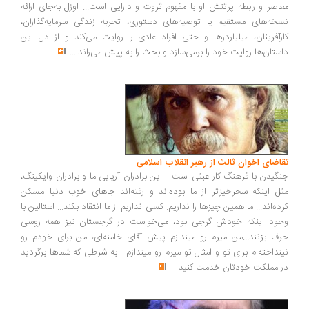
اصر و رابطه پرتنش او با مفهوم ثروت و دارایی است... اوزل به‌جای ارائه
خه‌های مستقیم یا توصیه‌های دستوری، تجربه زندگی سرمایه‌گذاران،
رآفرینان، میلیاردرها و حتی افراد عادی را روایت می‌کند و از دل این
ستان‌ها روایت خود را برمی‌سازد و بحث را به پیش می‌راند
...
اضای اخوان ثالث از رهبر انقلاب اسلامی
گیدن با فرهنگ کار عبثی است... این برادران آریایی ما و برادران وایکینگ،
ل اینکه سحرخیزتر از ما بوده‌اند و رفته‌اند جاهای خوب دنیا مسکن
ده‌اند... ما همین چیزها را نداریم. کسی نداریم از ما انتقاد بکند... استالین با
ود اینکه خودش گرجی بود، می‌خواست در گرجستان نیز همه روسی
ف بزنند...من میرم رو میندازم پیش آقای خامنه‌ای، من برای خودم رو
نداخته‌ام برای تو و امثال تو میرم رو میندازم... به شرطی که شماها برگردید
 مملکت خودتان خدمت کنید
...