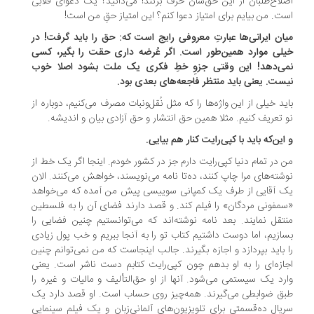
لاح‌طلبان از این حق‌شان حرف بزنند! می‌دانید؟ یک دعوای قلابی
ست. من بیایم برای امتیاز دعوا کنم؟ این امتیاز حقِ من است!
ان ایرانی‌ها عبارتِ معروفی رایج است که: حق را باید گرفت! در
لی موارد همین‌طور است. اگر عُرضه داری حقت را بگیر، کسی
ی‌دهد! این وقتی جزوِ خطِ فکری یک ملت بشود اصلا خوب
ست. یعنی باید منتظر فاجعه‌های بعدی بود.
ید خیلی از این واژه‌ها را که مثل نُقل‌ونبات مصرف می‌کنیم، دوباره از
 تعریف کنیم. مثلا همین حق انتشار و حق آزادی بیان و اندیشه.
این‌که باید با کپی‌رایت کنار هم بیایی.
 در تمام دنیا کپی‌رایت دارم جز در کشور خودم. اینجا اگر یک خط از
شته‌های مرا چاپ کنند، ده‌تا نامه می‌نویسند، خواهش می‌کنند. الان
 آقایی از طرف یک کمپانی سوییسی پیش من آمده که می‌خواهد
مفونی مردگان» را فیلم کند. و قصد دارند فضای آن را به فلسطین
تقل نمایند. بعد نامه نوشته‌اند که می‌توانستیم چنین فضایی را
ازیم، اما دوست داشتیم کتاب تو را به آنجا ببریم و خب پول زیادی
 باید بپردازد و اجازه بگیرند. جالب اینجاست که من نمی‌توانم چنین
ازه‌ای را به او بدهم چون کپی‌رایت کتابم دست ناشر است. یعنی
رد یک سیستمی می‌شود. آنها از او حق‌التألیف و مالیات و غیره را
ق ضوابطی می‌گیرند. همه‌چیز روی حساب است. او قصد دارد یک
یال ده‌قسمتی برای تلویزیون‌های آلمانی‌زبان و یک فیلم سینمایی