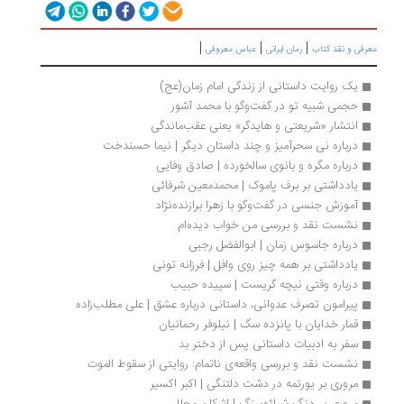
|
|
|
رفی و نقد کتاب
رمان ایرانی
عباس معروفی
یک روایت داستانی از زندگی امام زمان(عج)
حجمی شبیه تو در گفت‌وگو با محمد آشور
انتشار «شریعتی و هایدگر» یعنی عقب‌ماندگی
درباره نی سحرآمیز و چند داستان دیگر | نیما حسندخت
درباره مگره و بانوی سالخورده | صادق وفایی
یادداشتی بر برف پاموک | محمدمعین شرفائی
آموزش جنسی در گفت‌وگو با زهرا برازنده‌نژاد
نشست نقد و بررسی من خواب دیده‌ام
درباره جاسوس زمان | ابوالفضل رجبی
یادداشتی بر همه ‌چیز روی وافل | فرزانه تونی
درباره وقتی نیچه گریست | سپیده حبیب
پیرامون تصرف عدوانی، داستانی درباره عشق | علی مطلب‌زاده
قمار خدایان با پانزده سگ | نیلوفر رحمانیان
سفر به ادبیات داستانی پس از دختر بد
نشست نقد و بررسی واقعه‌ی ناتمام: روایتی از سقوط الموت
مروری بر یورتمه در دشت دلتنگی | اکبر اکسیر