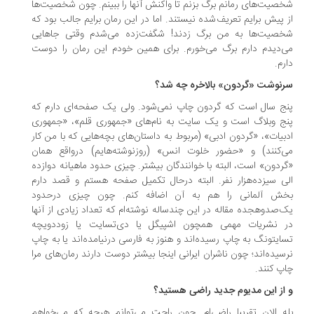
صیت‌های رمانم برگ بزنم تا واکنش آنها را ببینم. چون شخصیت‌ها
 پیش برایم تعریف‌شده نیستند. اما در این رمان برایم جالب بود که
صیت‌ها به من برگ زدند! شگفت‌زده می‌شدم وقتی جاهایی
‌دیدم دارم برگ می‌خورم. برای همین خودم این رمان را دوست
رم.
نوشت «گردون» بالاخره چه شد؟
ج سال است که گردون چاپ نمی‌شود. ولی یک صفحه‌ای دارم که
ج وبلاگ است و یک سایت به نام‌های «جمهوری قلم»، «جمهوری
بیات»، «گردون ادبی» (مربوط به داستان‌های بچه‌هایی که با من کار
‌کنند) و «حضور خلوت انس» (روزنوشته‌هایم) درواقع همان
ردون» است، البته با خوانندگان بیشتر. چیزی حدود ماهیانه دوازده
ی سیزده‌هزار نفر. البته درحال تکمیل‌ صفحه هستم و قصد دارم
ش آلمانی را هم به آن اضافه کنم. چون چیزی درحدود
‌صدوهجده مقاله در این چندساله نوشته‌ام که تعداد زیادی از آنها
 نشریات مهمی همچون اشپیگل یا دی‌تسایت یا زوددویچه
ایتونگ به چاپ رسیده‌اند و هنوز به فارسی درنیامده‌اند یا به چاپ
سیده‌اند؛ چون ناشران ایرانی اینجا بیشتر دوست دارند رمان‌های مرا
پ کنند.
از این مدیوم جدید راضی هستید؟
ه الان تقریبا راضی‌ام. چون راحت می‌توانم هرچه که می‌خواهم