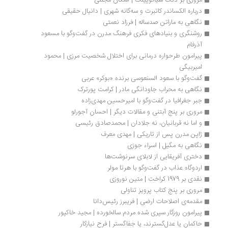
مروری بر دنگ شیائوپینگ | اشکان مجللی
درباره الکساندر کاتبرت و سه‌گانه‌ شهری | دانیال حقیقی
نگاهی به ماراتن صدساله | فرزاد نعمتی
روشنگری و بنیادهای فکری فرهنگ مدرن در گفت‌وگو با مسعود 
آذرفام
پیرامون طرحواره‌ درمانی برای اختلال شخصیت مرزی | محمود 
امیربیگی
گفت‌وگو با سعود السنعوسی برنده «بوکر» عربی
نگاهی به محراب جاودانگی مادر | کرامت پورترک
جبر جغرافیا در گفت‌وگو با اميرحسين مهدی‌زاده
مروری بر پنج آبتنی و مقالات دیگر | احسان آجورلو
و اما نه قربانیان، نه جلادان | محمدصادق رئیسی
ژاپن مدرن پس از تاریکی | مهدی معرف
نگاهی به مگیل | اسراء جوزی
دختری آفریقایی از لابلای سرنوشت‌ها
اردوگاه عذاب در گفت‌وگو با هرتا مولر
نقدی بر 1979 کراخت | متین نوروزی
مروری بر پنج کتاب پرویز تناولی
مقدمه‌ی اصلاحات ارضی | فریبرز رئیس‌دانا 
پیرامون روزگار سپری شده مردم سالخورده | مجید خاکپور
حاکمان یا عدل‌گسترند، یا جفاگستر | فرح نیازکار