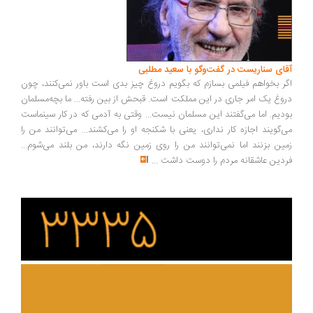
ای سناریست در گفت‌وگو با سعید مطلبی
ر بخواهم فیلمی بسازم که بگویم دروغ چیز بدی است باور نمی‌کنند، چون
وغ یک امر جاری در این مملکت است. قبحش از بین رفته... ما بچه‌مسلمان
دیم. اما می‌گفتند این مسلمان نیست... وقتی به آدمی که در کار سینماست
‌گویند اجازه کار نداری، یعنی با شکنجه او را می‌کشند... می‌توانند من را
ین بزنند اما نمی‌توانند من را روی زمین نگه دارند، من بلند می‌شوم...
دین عاشقانه مردم را دوست داشت
...