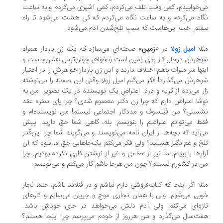
‌خوابیدم، کمی وقت تلف می‌کردم، کمی آشپزی می‌کردم و به ساعت
اه می‌کردم و به ساعت نگاه می‌کردم که کی هشت می‌شود تا راه
فتم. خب این‌هاست که سببِ تلخ‌شدن آدم می‌شود.
لا
امیل زولا
در «
زمین
» صحنه‌ای می‌سازد که یک زن باردار همراه
هرش درحال کار روی زمین است و خواهر جوان‌ترش همان‌جاست و
نها سر میراث باهم اختلاف دارند و این زن باردار خواهرش را در اختیار
هرش می‌گذارد! فکر می‌کنم امیل زولا وقتی این صحنه را می‌نوشته
ر می‌زده از گریه و درد. اعتراضِ یک نویسنده در یک تصویر. من به
شا اعتراض دارم که چرا زن دکتر معصوم شدی؟ چرا پای سفره‌ عقد
ستی؟ من فیلسوف و مددکار اجتماعی نیستم! من نویسنده‌ام و
ط می‌توانم اعتراضم را بنویسم. بله، گاهی شما حق دارید. پیش
‌آید که بچه‌ها از ایران نامه می‌نویسند و می‌گویند شما چرا این‌قدر
خ و غم‌انگیز هستید؟ ولی فکر می‌کنم یک‌جاهایی حقِ ما نبود که آن
ارها را ببینم. ما غیر از معلمی و غیر از نوشتن کاری نکرده بودیم. چرا
 در کشورم نیستم؟ چون من هرجا باشم کار می‌کنم و می‌نویسم.
لا اگر اینجا که کتاب‌فروشی دارم نباشم و در فنلاند باشم، حتما نجار
بی می‌شوم. ولی با همان نجاری موج و جریان می‌سازم و کارهای
زه‌ای می‌کنم. ولی آدم دلش می‌خواهد در جای خودش باشد.
ت‌سال می‌گذرد و من هرروز از خودم می‌پرسم چرا اینجا هستم؟