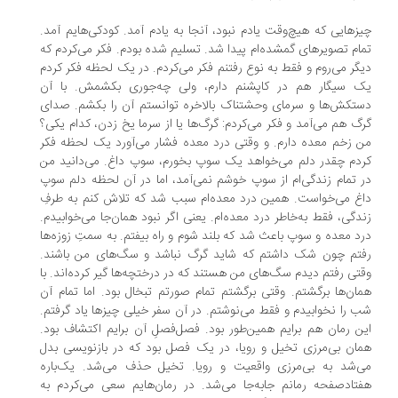
زهایی که هیچ‌وقت یادم نبود، آنجا به یادم آمد. کودکی‌هایم آمد.
ام تصویر‌های گمشده‌ام پیدا شد. تسلیم شده بودم. فکر می‌کردم که
گر می‌روم و فقط به نوع رفتنم فکر می‌کردم. در یک لحظه فکر کردم
 سیگار هم در کاپشنم دارم، ولی چه‌جوری بکشمش. با آن
تکش‌ها و سرمای وحشتناک بالاخره توانستم آن را بکشم. صدای
گ هم می‌آمد و فکر می‌کردم: گرگ‌ها یا از سرما یخ زدن، کدام یکی؟
 زخم معده دارم. و وقتی درد معده فشار می‌آورد یک لحظه فکر
دم چقدر دلم می‌خواهد یک سوپ بخورم، سوپ داغ. می‌دانید من
 تمام زندگی‌ام از سوپ خوشم نمی‌آمد، اما در آن لحظه دلم سوپ
غ می‌خواست. همین درد معده‌ام سبب شد که تلاش کنم به طرفِ
دگی، فقط به‌خاطر درد معده‌ام. یعنی اگر نبود همان‌جا می‌خوابیدم.
د معده و سوپ باعث شد که بلند شوم و راه بیفتم. به سمتِ زوزه‌ها
تم چون شک داشتم که شاید گرگ نباشد و سگ‌های من باشند.
تی رفتم دیدم سگ‌های من هستند که در درختچه‌ها گیر کرده‌اند. با
ان‌ها برگشتم. وقتی برگشتم تمام صورتم تبخال بود. اما تمام آن
 را نخوابیدم و فقط می‌نوشتم. در آن سفر خیلی چیز‌ها یاد گرفتم.
ن رمان هم برایم همین‌طور بود. فصل‌فصلِ آن برایم اکتشاف بود.
ان بی‌‌مرزی تخیل و رویا، در یک فصل بود که در بازنویسی بدل
‌شد به بی‌مرزی واقعیت و رویا. تخیل حذف می‌شد. یک‌باره
تادصفحه‌ رمانم جابه‌جا می‌شد. در رمان‌هایم سعی می‌کردم به