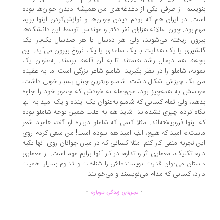
ویسم. از طرفی یکی از دغدغه‌های من همیشه دیدن جوان‌ها بوده
ت. در ایران هم که بودم دیدن جوان‌ها و نوازش‌کردن اینها برایم
م بود. چون سالانه هزاران نفر دکتر و مهندس توسط این دانشگاه‌ها
رون ریخته می‌شوند، ولی هر ده‌سال یا هر صدسال یک‌بار یک
شیری یا یک هدایت با یک ساعدی یا یک فروغ بیرون می‌آید. این
ه‌ها هم درحال رشد هستند تا به آن قله‌ها برسند. به‌عنوان یک
ونه، شاملو را در نظر بگیرید. شاملو شاعر بزرگی ا‌ست اما به عقیده‌
 یک چیزش اشکال داشت. شاملو ویترینِ چینیِ بسیار خوبی داشت،
اسش به همه‌چیز بود، من‌جمله به خودش که چطور خود را جلوه
هد، ولی تمام کسانی که شاملو به‌عنوان یک آینده و یک امید به آنها
اه کرده چیزی نشده‌اند. شاید هم به علت همین توجه شاملو بوده
 اینها فروریخته‌اند. مثلا کسی که شاملو درباره‌ او گفته «امید شعر
ست!» امید که هیچ، الفِ امید هم نبوده است! من سعی کردم روی
ن تجربه‌ منفی کار کنم. مثلا کسانی که در میان جوانان روی آنها تکیه
رم تکنیک، معماری اثر و تداوم در کار آنها برایم مهم است. از معماری
ستان می‌توان قدرت نویسنده‌اش را شناخت و تداوم بسیار اهمیت
رد، کسانی که مدام می‌نویسند و می‌خوانند.
.
.
...............
..............
تجربه‌ی زندگی دوباره