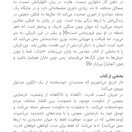
ر ذهن کار دشواری نیست. هارت در بیان اظهاراتش نسبت به
ائل مختلف تا حد زیادی داوری منصفانه‌ای دارد و در جایگاه یک
تقد میانه‌رو از اموری صحبت می‌کند که سال‌ها به شکلی حقیقی در
دگی‌اش با آن‌ها درگیر بوده است. وی در پایان به شکلی مثالین
یجه می‌گیرد که جهان چون جنگلی تاریک و پرخطر است که «هر
لحظه در او بیم فروریختن است»[7] و بشر در این تاریکی به سر
‌برد، اما شرافت و مهربانی مانند نوری نجات‌بخش عمل می‌کنند که
ید است انسان با دنبال کردنش از این ظلمت رهایی یابد. وی اثرش
 با بخشی از کتاب مقدس به پایان می‌رساند: «اینک، شما را چون
ش‌ها به میان گرگ‌ها می‌فرستم. پس چون مارانْ هوشیار باشید و
ن کبوترانْ بی‌آزار.»[8]
شی از کتاب
ز تاریخ می‌آموزیم که مستبدانِ خودساخته از یک الگوی متداول
روی می‌کنند.
 جریان کسب قدرت: آگاهانه یا ناآگاهانه از وضعیت نارضایتی
مومی از حکومت موجود یا خصومت بین اقشار مختلف مردم
ءاستفاده می‌کنند. با خشونت به حکومت مستقر حمله می‌کنند و
سل خود به نارضایتی عمومی را با وعده‌های نامحدود می‌آمیزند
عده‌هایی که در صورت موفقیت فقط به میزان محدودی به آن‌ها
ل می‌کنند). ادعا می‌کنند که فقط برای مدت کوتاهی خواهان قدرت