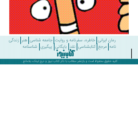
رمان ایرانی
خاطره، سفرنامه و روایت
جامعه شناسی
هنر
زندگی
نامه
مرجع
کتابشناسی
نقد
بایگانی
پیگیری
شناسنامه
کلیه حقوق محفوظ است و بازنشر مطالب با ذکر
کتاب نیوز
و درج لینک، بلامانع .