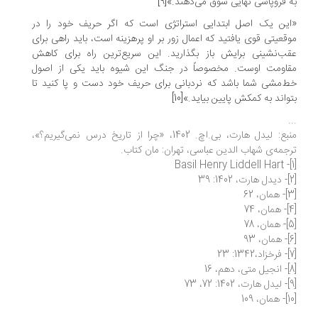
 فروپاشی نهایی سوق می‌دهند.»[9]
ین یک اصل ابتدایی استراتژی است که اگر حریف خود را در
قعیتی قوی یافتید که اعمال زور بر او پرهزینه است، باید راهی برای
ب‌نشینی برایش باز بگذارید. این سریع‌ترین راه برای کاهش
قاومت اوست. مخصوصاً در جنگ این شیوه باید یکی از اصول
‌مشی شما باشد که نردبانی برای حریف خود دست و پا کنید تا
واند به کمکش پایین بیاید.»[10]
.
منبع: لیدل هارت، بی.اچ. 1402، «چرا از تاریخ درس نمی‌گیریم؟»،
جمه‌ی شهاب الدین عباسی، تهران: مان کتاب.