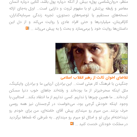
ظر، «روان‌شناسی پول» بیش از آنکه درباره پول باشد، کتابی درباره انسان
اصر و رابطه پرتنش او با مفهوم ثروت و دارایی است... اوزل به‌جای ارائه
خه‌های مستقیم یا توصیه‌های دستوری، تجربه زندگی سرمایه‌گذاران،
رآفرینان، میلیاردرها و حتی افراد عادی را روایت می‌کند و از دل این
ستان‌ها روایت خود را برمی‌سازد و بحث را به پیش می‌راند
...
اضای اخوان ثالث از رهبر انقلاب اسلامی
گیدن با فرهنگ کار عبثی است... این برادران آریایی ما و برادران وایکینگ،
ل اینکه سحرخیزتر از ما بوده‌اند و رفته‌اند جاهای خوب دنیا مسکن
ده‌اند... ما همین چیزها را نداریم. کسی نداریم از ما انتقاد بکند... استالین با
ود اینکه خودش گرجی بود، می‌خواست در گرجستان نیز همه روسی
ف بزنند...من میرم رو میندازم پیش آقای خامنه‌ای، من برای خودم رو
نداخته‌ام برای تو و امثال تو میرم رو میندازم... به شرطی که شماها برگردید
 مملکت خودتان خدمت کنید
...