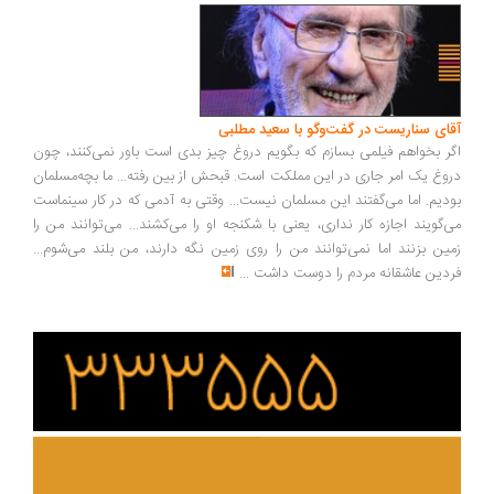
ای سناریست در گفت‌وگو با سعید مطلبی
ر بخواهم فیلمی بسازم که بگویم دروغ چیز بدی است باور نمی‌کنند، چون
وغ یک امر جاری در این مملکت است. قبحش از بین رفته... ما بچه‌مسلمان
دیم. اما می‌گفتند این مسلمان نیست... وقتی به آدمی که در کار سینماست
‌گویند اجازه کار نداری، یعنی با شکنجه او را می‌کشند... می‌توانند من را
ین بزنند اما نمی‌توانند من را روی زمین نگه دارند، من بلند می‌شوم...
دین عاشقانه مردم را دوست داشت
...