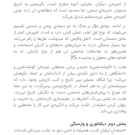
 تجربه‌ی دیگران. بنابراین آنچه مطرح است، نگریستن به تاریخ
‌عنوان تجربه‌ای جمعی، اما محدود است که مطالعه‌ی آن را به نوعی
ربه‌ی عملی غیرمستقیم تبدیل می‌کند.
 ادامه، عوامل مؤثر بر جنگ به دو دسته‌ی روحی و جسمی تقسیم
‌شوند که نوعِ اول اغلب نقش ثابتی دارد و شدت تغییرش کمتر از
مل جسمانی است. «علل وقایعی که سرنوشت ملل‌ها را رقم می‌زنند
 بسیار بستگی دارند به جریان‌های لحظه‌ای و گذرای احساسات و
مین‌طور به ملاحظات شخصی آن هم از نوع نازلش، نه به
اوت‌های معقول و سنجیده.»[2]
رت با «گوشه‌نشین» نامیدن برخی محققان، مورخان گوشه‌نشین و
نشگاهی را به دلیل تکیه‌ی بیش از اندازه‌شان بر اسناد نکوهش
‌کند؛ زیرا شکاف عمیقی بین تاریخ و کتب تاریخی وجود دارد که
چشمه‌ی آن به هنر استتار در تاریخ‌نویسی برمی‌گردد، به این معنا
 مورخ با پیش‌فرض‌های شخصی دست به نگارش تاریخ می‌زند.
رت به نقش پررنگ آلمان‌ها در عقیم‌سازی تاریخشان _با تحریف و
هان کردن حقیقت_ اشاره می‌کند و انگیزه‌ی این کار را جاه‌طلبی یا
اداری می‌داند.
ش دوم: دیکتاتوری و وارستگی
نتقدانِ اربابانِ قدرت همیشه با لحنی حق به جانب سرزنش شده‌اند