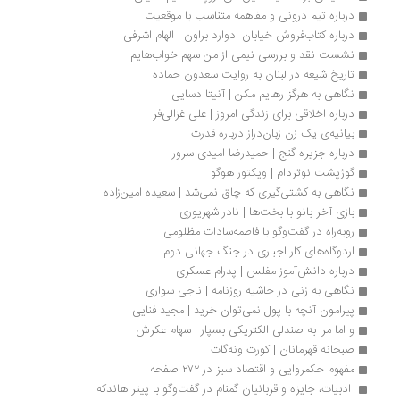
درباره تیم درونی و مفاهمه متناسب با موقعیت
درباره کتاب‌فروش خیابان ادوارد براون | الهام اشرفی
نشست نقد و بررسی نیمی از من سهم خواب‌هایم
تاریخ شیعه در لبنان به روایت سعدون حماده
نگاهی به هرگز رهایم مکن | آنیتا‌ دسایی‌
درباره اخلاقی برای زندگی امروز | علی غزالی‌فر
بیانیه‌ی یک زن زبان‌دراز درباره قدرت
درباره جزیره گنج | حمیدرضا امیدی سرور
گوژپشت نوتردام | ویکتور هوگو
نگاهی به کشتی‌گیری که چاق نمی‌شد | سعیده امین‌زاده
بازی آخر بانو با بخت‌ها | نادر شهریوری
رو‌به‌راه در گفت‌وگو با فاطمه‌سادات مظلومی
اردوگاه‌های کار اجباری در جنگ جهانی دوم
درباره دانش‌آموز مفلس | پدرام عسکری
نگاهی به زنی در حاشیه روزنامه | ناجی سواری
پیرامون آنچه با پول نمی‌توان خرید | مجید فنایی
و اما مرا به صندلی الکتریکی بسپار | سهام عکرش
صبحانه قهرمانان | کورت ونه‌گات
مفهوم حکمروایی و اقتصاد سبز در ۲۷۲ صفحه
 ادبیات، جایزه و قربانیان گمنام در گفت‌وگو با پیتر هاندکه