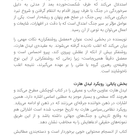
ستدلال می‌کند که طرفِ شکست‌خورده بعد از مدتی به دلیل
خوردگی در جنگ با طرف پیروز اقدام به انتقام گرفتن و شروع نبرد
گری می‌کند. پس جنگ در صلح هم پنهان و ریشه‌دار است. یکی از
امل مؤثر بر سیر جنگ اعتدال است که با دقت در اظهارات، شایعات و
مال می‌توان به نوعی از آن رسید.
یسنده در بخشی تحت عنوان «معضل روشنفکران» نکات مهمی را
ان می‌کند که اغلب نادیده گرفته می‌شوند. به عقیده‌ی لیدل هارت،
شنفکر بیش از آنکه از عقلش پیروی کند، پیرو احساس است و
ضل دقیقاً همین‌جاست؛ زیرا زمانی که روشنفکرانی از این نوع
یفه‌ی رهبری گروه یا ملتی را بر عهده می‌گیرند، نتیجه اغلب
خوشایند است.
ش پایانی: رویکرد لیدل هارت
دل هارت عناوین جالب و عمیقی را در کتاب کوچکش مطرح می‌کند و
چند گاه سطحی و بسیار موجز به مطلبی اساسی اشاره دارد، همین
ارات در ذهن خواننده جرقه‌ای می‌زنند که در ذهن او ادامه می‌یابد.
یکرد نظامی_سیاسی هارت به تاریخ موجب شده است اشاراتی هم
 وقایع تاریخی و جنگ‌های جهانی داشته باشد و از این طریق
ونه‌های حقیقیِ ادعاهایش را به مخاطب نشان دهد.
اب از انسجام محتوایی خوبی برخوردار است و دسته‌بندی مطالبش