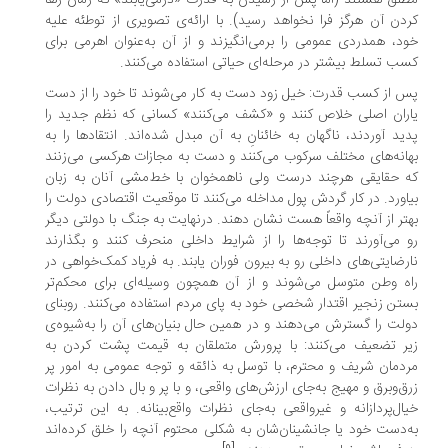
لق هستند (اما پس از رسیدن به قدرت «درمی‌یابند» که زمان رها
دن آن هرگز فرا نخواهد رسید). با ارائه‌ی تصویری از توطئه علیه
د، همدردی عمومی را برمی‌انگیزند و از آن به‌عنوان اهرمی برای
ب تسلط بیشتر در مرحله‌ای حیاتی استفاده می‌کنند.
 از کسب قدرت: خیل زود دست به کار می‌شوند تا خود را از دست
ران اصلی خلاص کنند و «کشف می‌کنند» کسانی که نظم جدید را
ید آوردند، ناگهان به خائنانِ به آن مبدل شده‌اند. انتقادها را به
هانه‌های مختلف سرکوب می‌کنند و دست به مجازات هرکسی می‌زنند
 حقایقی هرچند درست ولی ناهمخوان با خط‌مشی آنان به زبان
اورد. در کار گردش پول مداخله می‌کنند تا موقعیت اقتصادی دولت را
تر از آنچه واقعاً هست نشان دهند. درنهایت به جنگ با دولتی دیگر
 می‌آورند تا توجه‌ها را از شرایط داخلی منحرف کنند و بگذارند
رضایتی‌های داخلی رو به بیرون فوران یابند. به فریاد کمک‌خواهی در
ه وطن متوسل می‌شوند و از آن همچون وسیله‌ای برای محکم‌تر
تن زنجیر اقتدار شخصی خود به پای مردم استفاده می‌کنند. روبنای
لت را گسترش می‌دهند و در همین‌ حال بنیان‌های آن را به‌شیو‌ه‌ی
ر تضعیف می‌کنند: با پرورش متملقان به ‌قیمت پشت کردن به
دمان شریف و محترم، با توسل به ذائقه و توجه عمومی به امور پر
ق‌وبرق و مهیج به‌جای ارزش‌های واقعی، و با پر و بال دادن به نظرات
ال‌پردازانه و غیرواقعی به‌جای نظرات واقع‌بینانه. به این ترتیب،
‌دست خود یا جانشینان‌شان به ‌شکلی محتوم آنچه را خلق کرده‌اند