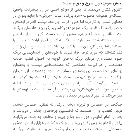
خش سوم: خون سرخ و پرچم سفید
اریخ نشان می‌دهد که یکی از موانع اصلی در راه پیشرفت واقعیْ
سانه‌ی همیشه محبوبِ «مرد بزرگ» است. «بزرگی» را شاید بتوان در
نایی نسبی به کار برد؛ اما حتی اگر در این معنا بیشتر ناظر بر اوصافی
ص باشد تا ناظر بر یک مجموعه‌ی کامل و یکپارچه، «انسان بزرگ»
 سفالینی است که پایه‌ی ستون آن به‌ دست یکی از امیال طبیعی
سان ساخته شده: میل فرد به اینکه به کسی اظهار ارادت کند و او را
تاید. اما پیکر کلی این بت را کسانی تراشیده‌اند که این میل را کنار
ذاشته‌ا‌ند که مورد توجه قرار گیرند یا خودشان را انسان‌هایی بزرگ
جلوه دهند.»[6] مردان بزرگ به‌جای توجه به اصول اغلب جانب
لحت را می‌گیرند؛ مصلحتی که مصلحت‌آمیز نیست و به‌عنوان
انه‌ای آلت دست این بت‌های انسانی می‌شود. وعده‌های این مردان
رگ در بیشتر مواقع دروغین است. هارت از اهمیت وفا کردن به
ده‌ها می‌گوید و آن را پایه‌ی اصلی تمدن می‌داند. وی در ادامه
دین نمونه از پیمان‌شکنی‌های بریتانیا و فرانسه نسبت به لهستان را
ر می‌کند که مهر تأییدی بر دیدگاه اوست.
گ‌ها در احساس و غریزه ریشه دارند، نه تعقل. احساس خشم،
ور، تعصب و ... هستند که نخستین جرقه‌های جنگ را می‌زنند و
د از اتمامِ نمایشِ خون، دو جناحِ پیروز و مغلوب به صلح می‌گرایند
ویی اقدام به چنین کاری پیش از جنگ و کشتن هزاران انسان ممکن
ست!_ اما طرفین به صلحی پایدار و ثابت نمی‌رسند. هارت این‌گونه