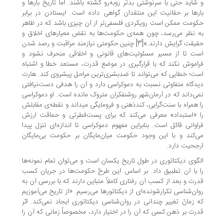
شاید حتی با سرنوشتی بدتر روبه‌رو گشته باشند. اما تاریخ بارها و
رها بر حقانیت این منتقدان گواهی داده است. ایستادن در برابر
ومت ممکن است رویکردی فلسفی‌تر از آن چیزی باشد که در ظاهر
 نظر می‌رسد، چون همه‌ی حکومت‌ها به نقض معیارهای اخلاق و
حقیقت گرایش دارند.»[3] چنین حکومتی نیازمند مراقبت و رصد شدن
ت تا از مسیر مسئولیت‌های قانونی و اخلاقی منحرف نشود و
اموش نکند که با قرارگیری در موضع قدرت، مستعد خطا و اشتباه
ت؛ خطایی که می‌تواند تا ضدبشری‌ترین مراحل پیشروی کند. هارت
دگاه متفاوتی نسبت به دموکراسی دارد و آن را هدفی دست‌نیافتی
ی‌داند که در آرمان‌شهر روشنفکران متروک مانده است. او دموکراسی
 همراه با سنت‌گرایی، کندذهنی و فرومایگی میداند و نقطه‌ی مقابلش
 «استبداد» معرفی می‌کند که برای پست‌فطرتی و حماقت ارزش
اوانی قائل است. بنابراین مفهوم دموکراسی تا اندازه‌ای تنزل پیدا
‌کند و با این وجود حکومت میان‌مایگان بر حکومت بی‌مایگان
جحیت دارد.
گوی دیکتاتوری در طول تاریخ یکسان است و می‌توان تمام نمونه‌ها
 با آن تطبیق داد. بر اساس این طرحْ حکومت‌ها در جریان کسب
رت و بعد از کسب آن رفتاری کاملاٌ متباین دارند که با بررسی آن به
ان‌شناسی تکرارشونده‌ای از دیکتاتورها می‌رسیم. «از تاریخ می‌آموزیم
 زمانْ تغییر چندانی در روان‌شناسی دیکتاتوری ایجاد نمی‌کند. اثر
رت بر ذهن کسی که آن را در اختیار دارد، مخصوصاٌ زمانی که آن را