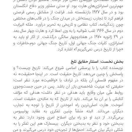
 مورد استفاده‌ی نیروهای آلمان قرار گرفت. غافلگیر کردن دشمن از
م‌ترین استراتژی‌های هارت بود. او مدتی مشاور وزیر دفاع انگلستان
بود و در سال 1927 بازنشسته شد. فراغت از مشاغل رسمی فرصتی
اهم کرد تا تجارب زیسته‌اش در میدان جنگ را در قالب‌های مختلفی
ن زندگینامه، کتاب نظامی و تاریخی به تحریر درآورد. ملکه الیزابت
دوم در سال 1966 لقب شوالیه را به وی اعطا کرد و هارت چهار سال بعد
در 29 ژانویه 1970 در هفتادوچهار سالگی درگذشت. از آثار او باید به
تراتژی، کلیات جنگ جهانی اول، تاریخ جنگ جهانی دوم،خاطرات و
را از تاریخ درس نمی‌گیریم؟» اشاره کرد.
ش نخست: استتار حقایق تلخ
یسنده کتاب را با پرسشی اساسی شروع می‌کند: تاریخ چیست؟ و
سخش را چنین می‌دهد: تاریخ حقیقت است. در اینجا «حقیقت» نه
 مفهوم فلسفیِ آن بلکه در ترادف با «واقعیت» مورد نظر است؛
یقتی که عینیت شاخصه‌ی بازر آن باشد. پس در حین جست‌وجوی
ابط علّی میان وقایع باید هدفی در نظر داشت؛ هدفی که مؤلف
ابش را بر آن بنا می‌کند. باید از تاریخ که به مثابه‌ی حقیقت است،
وخت. هارت اصلی‌ترین راه آموختن از تاریخ را توجه به تجارب
گران می‌داند. البته منشأ چنین تفکری به عقاید پولیبیوس
می‌گردد. از دید او دو راه برای اصلاح امری وجود دارد: نظر به
بختی خود و نظر به بدبختی دیگران. بیسمارک هم این تفکر را به
لی دیگر بیان می‌کند: احمق‌ها از تجربه‌ی خود درس می‌گیرند و من