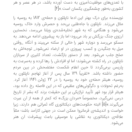
 تعدی‌های موفقیت‌آمیزی به دست آورده باشد، در هر عصر و هر
وری به‌طور چشمگیری یکسان است.»[4]
نویسنده برای درک بهتر این ادعا ناپلئون و حمله‌ی 1812 به روسیه را
ال می‌زند. ناپلئون با جاه‌طلبی بی‌حد و حصرش وارد خاک روسیه
‌شود و هنگامی که به شهر تخلیه‌‌شده‌ی ویلنا می‌رسد، نخستین
زو‌ی جنگ بزرگش بر باد می‌رود؛ اما باز به پیشروی ادامه می‌دهد. به
کو می‌رسد و دوباره شهر را خالی از سکنه می‌بیند و آنگاه _وقتی
ل به جنگیدن و کسب پیروزی در او ارضاء نمی‌شود_ توجه‌اش به
ح جلب می‌شود. بعد از دستور بازگشت، تعداد کثیری از سربازان
پلئون در راه کشته می‌شوند؛ اما او افرادش را رها کرده و به‌سرعت به
اریس برمی‌گردد تا حین اعلام شکست مفتضحش در بین مردم
حضور داشته باشد. «تقریباً 129 سال پس از آغاز تهاجم ناپلئون به
روسیه، هیتلر حمله‌ی خود به روسیه را در 22 ژوئن 1941 آغاز کرد.
‌رغم تحولات و دگرگونی‌های عظیمی که در این فاصله رخ داده بود،
تلر قرار بود مُهر تأیید تراژیکی بر این حقیقت بزند که بشر از تاریخ
س نمی‌گیرد، مخصوصاً «مردان بزرگ» که کمتر از همه از آن عبرت
می‌گیرند.»[5] البته حکومت‌های دیکتاتوری گاه ثمراتی هم دارند، زیرا
است و اندیشه‌ی فرمانروا ممکن است در جهتی کارآمد باشد؛ مثلاً
اقه‌ی دیکتاتوری به نقاشی یا موسیقی باعث پیشرفت آن هنر
‌شود.