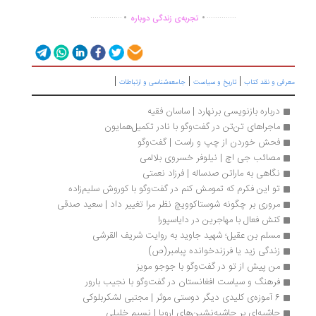
.
.
...............
..............
تجربه‌ی زندگی دوباره
|
|
|
رفی و نقد کتاب
تاریخ و سیاست
جامعه‌شناسی و ارتباطات
درباره بازنویسی برنهارد | ساسان فقیه
ماجراهای تن‌تن در گفت‌وگو با نادر تکمیل‌همایون
فحش خوردن از چپ و راست | گفت‌وگو
مصائب جی اچ | نیلوفر خسروی بلالمی
نگاهی به ماراتن صدساله | فرزاد نعمتی
تو این فکرم که تمومش کنم در گفت‌‎وگو با کوروش سلیم‌زاده
مروری بر چگونه شوستاکوویچ نظر مرا تغییر داد | سعید صدقی
کنش فعال با مهاجرین در دایاسپورا 
مسلم بن عقیل؛ شهید جاوید به روایت شریف القرشی
زندگی زید یا فرزندخوانده پبامبر(ص)
من پیش از تو در گفت‌وگو با جوجو مویز
فرهنگ و سیاست افغانستان در گفت‌وگو با نجیب بارور
6 آموزه‌ی کلیدی دیگر دوستی موثر | مجتبی لشکربلوکی
حاشیه‌ای بر حاشیه‌نشین‌های اروپا | نسیم خلیلی