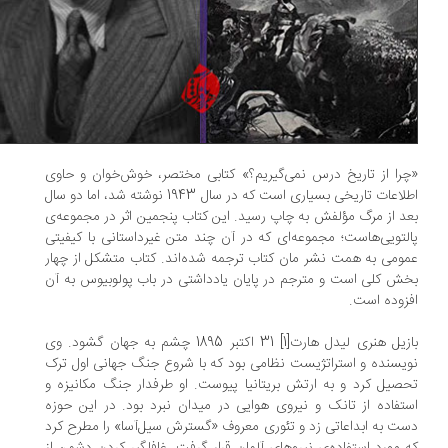
را از تاریخ درس نمی‌گیریم؟» کتابی مختصر، خوش‌خوان و حاوی
اطلاعات تاریخی بسیاری است که در سال 1943 نوشته شد، اما دو سال
د از مرگ مؤلفش به چاپ رسید. این کتاب پنجمین اثر در مجموعه‌ی
لتویی­‌هاست؛ مجموعه‌ای که در آن چند متن غیرداستانی با کیفیتی
ومی به همت نشر مان کتاب ترجمه شده‌اند. کتاب متشکل از چهار
ش کلی است و مترجم در پایان یادداشتی در باب پولوبیوس به آن
زوده است.
بازیل هنری لیدل هارت[1] 31 اکتبر 1895 چشم به جهان گشود. وی
یسنده و استراتژیست نظامی بود که با شروع جنگ جهانی اول ترک
صیل کرد و به ارتش بریتانیا پیوست. او طرفدار جنگ مکانیزه و
تفاده از تانک و نیروی هوایی در میدان نبرد بود. در این حوزه
ت به ابداعاتی زد و تئوری معروف «گسترش سیل‌آسا» را مطرح کرد