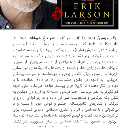
یک لارسن
/ Erik Larson، در کتاب «
در باغ حیوانات
/In the
Garden of Beasts» با ترجمه احمد عزیزی، ما را از نگاه آقای سفیر
یلیام داد) و دخترش (مارتا) با روندی که نازی‌ها برای به دست آوردن
رت طی کردند بهتر آشنا می‌کند و در روایتی جذاب و مستند، به
اخت دقیق‌تری از هیتلر و همراهان او دست می‌یابیم. از سویی،
یبکاری‌ها، دروغ‌گویی‌ها، جنایت‌ها و رفتارها و اندیشه‌های غیرانسانی
زی‌ها و از سوی دیگر، نگرش برخی از دیپلمات‌ها و سیاست‌پیشگان
ریکایی به آنچه در جلوی چشم‌شان رخ می‌داده، خواننده را با
ره‌ای تکان‌دهنده از تاریخ قرن بیستم مواجه می‌سازد. ولی آنچه
‌انگیزتر به نظر می‌رسد، رفتار مردمی است که به آزاردادن دیگران به
ل یک سرگرمی و مشغولیتِ ملی تن داده و در زیر آواری از دروغ،
رنگ و شعارهای نژادپرستانه، چشم و گوش خود را بسته و با
‌تفاوتی و یا همراهی با افراد و افکاری شیطانی، مجالی گسترده برای
اگیرشدن ستم، نفرت و توهم گشودند تا سرانجام، یک بیمارِ تمام‌عیار
ن‌گونه به سخن آید: «اینکه شما مرا در میان میلیون‌ها نفر کشف