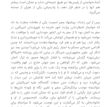
ک‌خواستن از پلیس‌ها نیز هیچ نتیجه‌ای ندارد و ممکن است بیشتر
 آنها را در خطر قرار دهد، با پادرمیانی یکی از عابران از صحنه
‌گریزد.
 از این رخداد، پیشنهاد مِسِر اسمیت یکی از مقامات سفارت به داد
 خواستار اخطاردادن وزارت امور خارجه به شهروندان آمریکایی در
ر به آلمان بود تا از سفر به این کشور خودداری کنند با موافقت داد
اجه نمی‌شود و او همچنان کوشش می‌کند تا با خویشتن‌داری و مدارا
تار کند، زیرا هم او و هم فرد پیشنهاددهنده می‌دانستند که چنین
دامی ضربه‌ای محکم به اعتبار رژیم نازی وارد می‌آورد! چندی بعد نیز
گار ای. ماورِر مشهورترین خبرنگار در برلین که برای روزنامه «شیکاگو
لی‌نیوز» گزارش می‌نوشته، با فشار نازی‌ها مجبور به ترک آلمان
‌شود. ماورِر که «از کوتاهی و عجز جهان خارج در فهم واقعیت
دادهای آلمان برآشفته بود» یک شب داد را برای شام به خانه خود
وت کرده و می‌کوشد تا او را با وضعیت نگران‌کننده و وخیمی که در
مان جریان داشت بیشتر آشنا کند «اما تلاشش در این دیدار را
‌فایده دید و دریافت حتی حملات گاه‌به‌گاه علیه آمریکاییان نیز
وانسته موجب برانگیختگی سفیر و تغییر نگاه او شود» نازی‌ها با
عای ابراز نگرانی از اقدام افراد تندرو که ممکن است ماورِر را به قتل
سانند، مأمورانی را از گشتاپو برای مراقبت نامحسوس از او و
نواده‌اش به کار می‌گمارند و این موجب می‌شود تا سرانجام برای