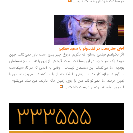
 مملکت خودتان خدمت کنید
...
ای سناریست در گفت‌وگو با سعید مطلبی
ر بخواهم فیلمی بسازم که بگویم دروغ چیز بدی است باور نمی‌کنند، چون
وغ یک امر جاری در این مملکت است. قبحش از بین رفته... ما بچه‌مسلمان
دیم. اما می‌گفتند این مسلمان نیست... وقتی به آدمی که در کار سینماست
‌گویند اجازه کار نداری، یعنی با شکنجه او را می‌کشند... می‌توانند من را
ین بزنند اما نمی‌توانند من را روی زمین نگه دارند، من بلند می‌شوم...
دین عاشقانه مردم را دوست داشت
...