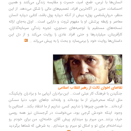
سان‌ها با ترس، طمع، امید، حسرت و مقایسه زندگی می‌کنند و همین
ساسات، حتی در آگاه‌ترین افراد، تصمیم‌های مالی را شکل می‌دهد. از این
ظر، «روان‌شناسی پول» بیش از آنکه درباره پول باشد، کتابی درباره انسان
اصر و رابطه پرتنش او با مفهوم ثروت و دارایی است... اوزل به‌جای ارائه
خه‌های مستقیم یا توصیه‌های دستوری، تجربه زندگی سرمایه‌گذاران،
رآفرینان، میلیاردرها و حتی افراد عادی را روایت می‌کند و از دل این
ستان‌ها روایت خود را برمی‌سازد و بحث را به پیش می‌راند
...
اضای اخوان ثالث از رهبر انقلاب اسلامی
گیدن با فرهنگ کار عبثی است... این برادران آریایی ما و برادران وایکینگ،
ل اینکه سحرخیزتر از ما بوده‌اند و رفته‌اند جاهای خوب دنیا مسکن
ده‌اند... ما همین چیزها را نداریم. کسی نداریم از ما انتقاد بکند... استالین با
ود اینکه خودش گرجی بود، می‌خواست در گرجستان نیز همه روسی
ف بزنند...من میرم رو میندازم پیش آقای خامنه‌ای، من برای خودم رو
نداخته‌ام برای تو و امثال تو میرم رو میندازم... به شرطی که شماها برگردید