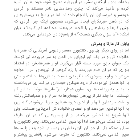
داد، بدون اینکه پرسشی در این باره مطرح شود، خود به آن اشاره
ده و تأکید می‌کند که چنین رخدادهایی نادر هستند و افرادی
دسر و غیرمسئول آن را انجام داده‌اند. اما در پاسخ به پرسش‌هایی
 در ذهن خبرنگاران ایجاد می‌شود، همچون اینکه چرا افرادی که
ین کارها و رفتارهایی را انجام می‌دهند محاکمه نمی‌کنید؟ با بیان
نکه: «آیا سؤال دیگری هست؟!» از پاسخ‌دادن خودداری می‌کند.
یان کار مارتا و پدرش
ا در روزی دیگر اچ. وی. کلتِنبورن مفسر رادیویی آمریکایی که همراه با
نواده‌اش و در یک تور اروپایی در آلمان به سر می‌برده نیز توسط
 جوان نازی مورد حمله قرار می‌گیرد. او و همراهانش در امتداد
واری که در آن قدم می‌زدند با رژه گروهی از نیروهای اس آ مواجه
‌شوند و او با وجودی که نظر بدی نسبت به نازی‌ها نداشته و حتی
 آنها همدل نیز بوده، از درود هیتلری خودداری می‌کند زیرا می‌دانسته
ا به بیانیه رودلف هس، معاون هیتلر، غیرآلمانی‌ها موظف به این کار
ستند. اما چند نفر از پیراهن قهوه‌ای‌ها به سراغ او و همراهانش رفته
علت خودداری آنها را از ادای درود هیتلری جویا می‌شوند. کلتِنبورن
 آنها توضیح می‌دهد او و اعضای خانواده‌اش آمریکایی هستند، ولی
ها شروع به فحاشی می‌کنند. او از پلیس‌هایی که در آن اطراف
ده‌اند کمک می‌خواهد اما آنها هیچ اقدامی نمی‌کنند. پسر کلتِنبورن با
لی محکم یکی از جوانان نازی نقش بر زمین می‌شود و باز پلیس‌ها
چ اقدامی نمی‌کنند. کلتِنبورن که متوجه می‌شود پافشاری بیشتر و