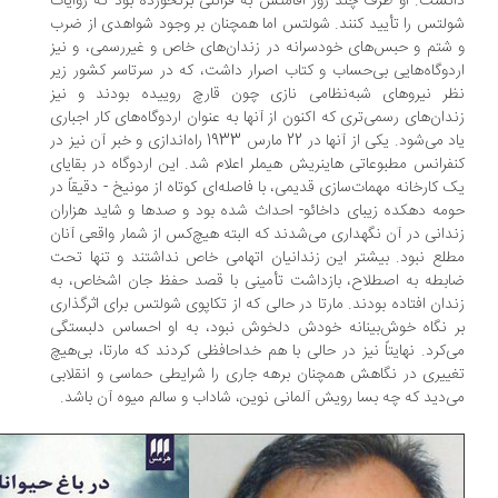
نست. او ظرف چند روز اقامتش به قرائنی برنخورده بود که روایات
لتس را تأیید کنند. شولتس اما همچنان بر وجود شواهدی از ضرب
شتم و حبس‌های خودسرانه در زندان‌های خاص و غیررسمی، و نیز
دوگاه‌هایی بی‌حساب و کتاب اصرار داشت، که در سرتاسر کشور زیر
ر نیروهای شبه‌نظامی نازی چون قارچ روییده بودند و نیز
دان‌های رسمی‌تری که اکنون از آنها به عنوان اردوگاه‌های کار اجباری
یاد می‌شود. یکی از آنها در 22 مارس 1933 راه‌اندازی و خبر آن نیز در
فرانس مطبوعاتی هاینریش هیملر اعلام شد. این اردوگاه در بقایای
 کارخانه مهمات‌سازی قدیمی، با فاصله‌ای کوتاه از مونیخ - دقیقاً در
مه دهکده زیبای داخائو- احداث شده بود و صدها و شاید هزاران
دانی در آن نگهداری می‌شدند که البته هیچ‌کس از شمار واقعی آنان
لع نبود. بیشتر این زندانیان اتهامی خاص نداشتند و تنها تحت
بطه به اصطلاح، بازداشت تأمینی با قصد حفظ جان اشخاص، به
دان افتاده بودند. مارتا در حالی که از تکاپوی شولتس برای اثرگذاری
 نگاه خوش‌بینانه خودش دلخوش نبود، به او احساس دلبستگی
‌کرد. نهایتاً نیز در حالی با هم خداحافظی کردند که مارتا، بی‌هیچ
ییری در نگاهش همچنان برهه جاری را شرایطی حماسی و انقلابی
‌دید که چه بسا رویش آلمانی نوین، شاداب و سالم میوه آن باشد.