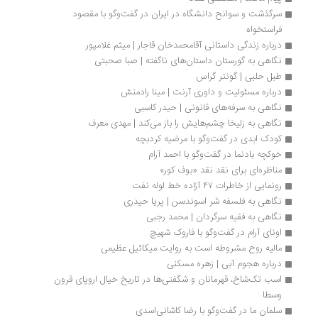
سرگذشت و سوانح دانشگاه در ایران در گفت‌وگو با مقصود 
فراستخواه
درباره زندگی داستانی آقامحمدخان قاجار | میثم غلامپور
نگاهی به گورستان داستان‌های ناگفته | صبا صحبتی
طبل حلبی | گونتر گراس
درباره مسئولیت و داوری آرنت | مینا رادمنش
نگاهی به سرفه‌های قانونی | حیدر کاسبی
نگاهی به زلیخا چشم‌هایش را باز می‌كند | مهدی معرف
کودک ابدی در گفت‌وگو با مرضیه کردبچه
خوکچه‌ بادنما در گفت‌وگو با احمد آرام
مناظره‌ای برای نقد نقد «بوف کور»
رونمایی از خاطرات ۴۷ آزاده خط لوله نفت
نگاهی به فلسفه شر اسوندسن | پریا حیدری
نگاهی به فقیه سرگردان | محمد رجبی
اونای آرام در گفت‌وگو با فاروک شهیچ‭
مالیه روح مشروطه است به روایت میکائیل عظیمی
درباره هجوم آبی | زهره مسکنی
اسب تک‌شاخ، قهرمانان و شگفتی‌ها در تاریخ خیال اروپای قرون 
وسطا
سلمان ما در گفت‌وگو با رضا کاشانی‌اسدی