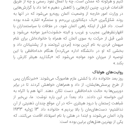
یم و هرگونه که ممکن است، چه با اعمال نفوذ رسمی و چه از طریق
دامات فردی، چنین آزارهایی را کاهش دهیم.» اما داد با گزارش‌هایی
 وزارت امور خارجه از وضعیت آلمان روبه‌رو می‌شود که در آنها به
ند شکل‌گیری «یک دیکتاتوری بی‌رحم و ستمگر» اشاره شده بوده
ت. داد قبل از اینکه راهی آلمان شود، در ملاقات با سیاستمداران با
هارنظرهایی عجیب و غریب و البته خشونت‌آمیز مواجه می‌شود و
ی قبل از حرکت به سوی آلمان که همراه با خانواده‌اش برای شام
همان فردی به نام کرِین بوده (مردی ثروتمند و از پشتیبانان داد و
شی که او در دانشگاه اداره می‌کرده) هنگام خداحافظی با این
صیه از میزبان خود مواجه می‌شود که: «بگذارید هیتلر کارش را
ند.»
ایت‌های هولناک
ز بعد خانواده داد با کشتی عازم هامبورگ می‌شوند: «خبرنگاران پس
 طرح پرسش‌هایشان، از داد و همراهان خواهش کردند تا در برابر
ربین‌ها به حالت خداحافظی دست تکان دهند. آنها هم با اکراه به
ن خواسته تن دادند. داد بعداً در این باره نوشت: ما، بی‌خبر از
اهت ژستمان با درود هیتلری –که در آن موقع چندان ذهنیتی از آن
نداشتیم- دست‌های‌مان را بالا بردیم.» خانواده داد 13 ژوئیه 1933
رد آلمان می‌شوند و ابتدا در هتلی با نام اسپلاناد اقامت می‌کنند، که
ی از بهترین هتل‌های برلین بوده است: