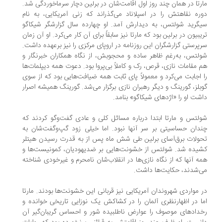
رتا در همان چند روز اول اقامت‌شان در برلین دچار سرماخوردگی شد.
ره نقاهتش را در اسپلاناد می‌گذراند که زنی آمریکایی، به نام
گرید شولتس، به دیدارش آمد. او چهارده سال گزارشگر شیکاگو
یبیون در برلین بود که مارتا نیز سابقاً برای آن کار می‌کرد. او آن زمان
پرستی گزارشگران این روزنامه در اروپای مرکزی را نیز برعهده داشت.
لتس، به‌رغم ظاهر ساده و محجوبش، از نگاه همکاران خبرنگار و
 مقامات نازی، قرص، رک و کاملاً بی‌پروا بود. دعوت همه دیپلمات‌ها
 اجابت می‌کرد و معمولاً پای ثابت همه ضیافت‌هایی بود که از سوی
بلز، گورینگ و دیگر رهبران نازی برگزار می‌شد. گورینگ همیشه اصرار
شت او را «اژدهای شیکاگو» بنامد.
لتس و مارتا ابتدا درباره مسائل کلی و عادی گفت‌وگو کردند که
دان حساسیتی بر سر آنها نبود. اما خیلی زود گپ‌وگفت‌شان به
ولات برق‌آسای برلین طی شش ماه پس از به قدرت رسیدن هیتلر
یده شد. شولتس از خشونت‌هایی بر ضدیهودیان، کمونیست‌ها و
ه آنها که از نگاه نازی‌ها در انقلاب‌شان نامحرم و غیرخودی شناخته
‌شدند، حکایت‌ها داشت.
 مواردی شهروندان آمریکایی نیز قربانی این خشونت‌ها بودند. مارتا
ا در اظهارنظری آلمان را در کشاکش یک نوزایی تاریخی خوانده و
دادهای موصوف را عوارض ناطلبیده شور و احساس گریبان‌گیر آن