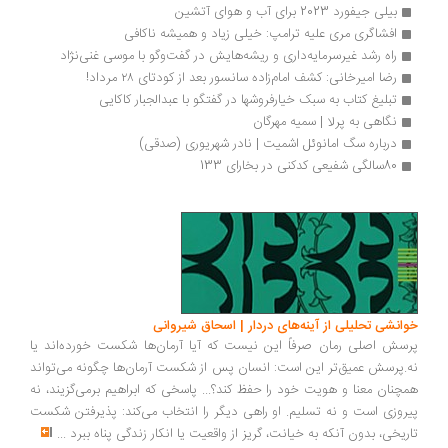
بیلی جیفورد 2023 برای آب و هوای آتشین
افشاگری مری علیه ترامپ: خیلی زیاد و همیشه ناکافی
راه رشد غیرسرمایه‌داری و ریشه‌هایش در گفت‌وگو با موسی غنی‌نژاد
رضا امیرخانی: کشف امام‌زاده سانسور بعد از کودتای ۲۸ مرداد!
تبلیغ کتاب به سبک خیارفروشها در گفتگو با عبدالجبار کاکایی
نگاهی به پرلا | سمیه مهرگان
درباره سگ امانوئل اشمیت | نادر شهریوری (صدقی)
80سالگی شفیعی کدکنی در بخارای 133
انشی تحلیلی از آینه‌های دردار | اسحاق شیروانی
سش اصلی رمان صرفاً این نیست که آیا آرمان‌ها شکست خورده‌اند یا
.پرسش عمیق‌تر این است: انسان پس از شکست آرمان‌ها چگونه می‌تواند
چنان معنا و هویت خود را حفظ کند؟... پاسخی که ابراهیم برمی‌گزیند، نه
روزی است و نه تسلیم. او راهی دیگر را انتخاب می‌کند: پذیرفتن شکست
ریخی، بدون آنکه به خیانت، گریز از واقعیت یا انکار زندگی پناه ببرد
...