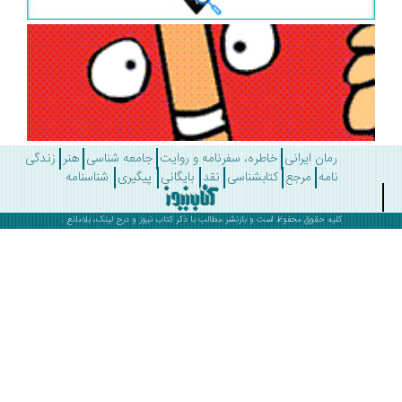
رمان ایرانی
خاطره، سفرنامه و روایت
جامعه شناسی
هنر
زندگی
نامه
مرجع
کتابشناسی
نقد
بایگانی
پیگیری
شناسنامه
کلیه حقوق محفوظ است و بازنشر مطالب با ذکر
کتاب نیوز
و درج لینک، بلامانع .