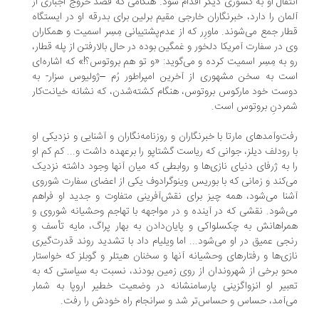
تقال او به کشوری دیگر اقدام شود. هنگامی که قصد خروج اجباری از
مان را دارد، خبرنگاران خارجی مقیم برلین برای بدرقه او در ایستگاه
ار جمع می‌شوند. ماورِر که از عدم‌پشتیبانی مِسِر اسمیت و همکاران
 در سفارت آمریکا دلخور و غمگین بوده در حال بالارفتن از پله قطار،
 به مِسِر اسمیت کرده و می‌گوید: «و تو هم بروتوس؟!» که اشاره‌ای
ت به سخن مشهوری از آخرین امپراطور رُم –ژولیوس سزار- به
ست خود مارکوس بروتوس، هنگام کشته‌شدن، که نشانه خیانت‌کار
ردنِ بروتوس است.
ت‌وآمدهای مارتا با خبرنگاران و روزنامه‌نگاران و آشنایی و نزدیکی او
 رودلف دیلز، جوانی که ریاست گشتاپو را برعهده داشت و... کم کم او
 به ژرفای دنیای نازی‌ها و روابطی که میان آنها وجود داشته نزدیک
‌کند و زمانی که با بوریس وینوگرادوف یکی از اعضای سفارت شوروی
نا می‌شود، همه چیز برای نقش‌آفرینی متفاوت و جدید او فراهم
‌شود. نقشی که در آینده و در مواجهه با تهاجم وحشیانه شوروی و
راهانش به چکسلواکی و پایان‌دادن به بهار پراگ، مایه تأسف و
جی عمیق در او می‌شود... اما ویلیام داد با تشدید روند قدرت‌گیری
زی‌ها و رفتارهای وحشیانه آنها و سخنان هیتلر و گوبلز که خواستار
و برخی از شهروندان از روی زمین بودند، نسبت به سیاستی که به
بیر او انزواگزینی پارسامنشانه در وضعیت خطیر اروپا به شمار
‌آمد، حساس و حساس‌تر شد و سرانجام راه خودش را رفت.
.
.