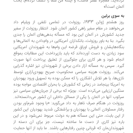
ده‌اید، معجزه عصر ماست! و اینکه من شما را کشف کرده‌ام، بخت
مان است!»
 سوی برلین
روز هشتم ژوئن 1933، روزولت در تماسی تلفنی از ویلیام داد
‌خواهد در مقام سفیر راهی کشور آلمان شود. انتظار روزولت از سفیر
ید کشورش در آلمان این بود که مسأله بدهی‌های آلمان را جدی
یرد. بنا به باور روزولت، بانکداران آمریکایی در وام‌دادن به آلمانی‌ها و
گاه‌هایشان و فروش اوراق قرضه این وام‌ها به شهروندان آمریکایی
د زیادی به دست آورده‌اند که باید بازپرداخت این مطالبات بموقع
جام شود و هر کاری برای جلوگیری از تعلیق پرداخت آنها صورت
رد. سپس به مسأله آزار دادن برخی از شهروندان نیز اشاره گذرایی
‌کند. روزولت هزینه سیاسی محکومیت صریح یهودی‌آزاری توسط
زی‌ها، یا هر تلاش آشکاری را که ممکن بوده به تسهیل ورود یهودیان
 آمریکا بینجامد در زمانی که کشورش با بحران اقتصادی مواجه بوده
گین ارزیابی می‌کرده است. بویژه که برخی از جریان‌های سیاسی نیز
کوب آنها در آلمان را یکی از مسائل داخلی آن کشور می‌دانسته‌اند.
زولت در هنگام صرف ناهار به داد می‌گوید: «با وجود شرم‌آور بودن
تار مسئولان آلمانی با یهودیان و برآشفتگی شدید یهودیان این کشور
 این بابت، حتی این مسأله هم به دولت مربوط نمی‌شود و در این
ره نیز کاری از دست ما ساخته نیست، جز برای آن دسته از
روندان‌مان که قربانی چنین رفتارهایی باشند. ما باید از آنها حمایت