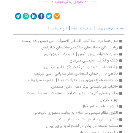
...............
..............
تجربه‌ی زندگی دوباره
|
|
|
ره، سفرنامه‌ و روایت
معرفی و نقد کتاب
تاریخ و سیاست
سه راهنما برای سه کتاب فلسفی کلاسیک | امیرحسین خداپرست
روایت زنان فرماندهان جنگ در ساختمان کیانپارس
درباره خاطرات ریمون آرون | حمیدرضا امیدی‌سرور
کلنگ و تگرگ | سیدعلی میرفتاح
جامعه‌شناسی دینداری در گفت ‌وگو با امیر نیک‌پی
نگاهی به راز جهش اقتصادی: هنر هم‌پایی | علی سرزعیم
در حاشیه هیچ‌جوری‌ترین اختراعات دنیا | معصومه میرابوطالبی
10کتاب غیرداستانی برتر دهه | مازیار معتمدی
و اما راهنمای کاربردی مدیریت ایمنی، سلامت و محیط زیست | 
جواد لگزیان
اسلام و علم | مظفر اقبال
الگوی نظام سیاسی در اسلام به روایت منصوری لاریجانی
تقدیر داوران جایزه‌ی کتاب سال از عزارئیل
مسئله توسعه در ایران در گفت‌وگو با پرویز پیران
پیام محمد | مصطفی عقاد