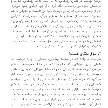
فته بودند، در همان روزهایی که در نگاه مارتا، روزهایی جذاب و
خشان جلوه می‌کردند، در نگاه گِردا لافِر جور دیگری جلوه می‌کرد:
و از اینکه مردمانی که زمانی دوست خود می‌دانست و سالیانی با هم
شیده بودند، از ساعتی تا ساعتی دیگر، خودخواسته دگرگون
‌شدند بشدت یکه خورده بود.» یعنی فضایی در حال شکل‌گیری بود
 در آن، اندیشه و باوری بیمارگونه در تلاش برای تسلط بر جان و
ان انسان‌ها، و حذف مخالفان، می‌کوشید تا «با قصد هماهنگ
ختن شهروندان، وزارتخانه‌ها، دانشگاه‌ها و نهادهای فرهنگی و
تماعی با باورها و خصلت‌های ناسیونال سوسیالیستی حاکم» زمینه
ونت و شرارتی تمام‌عیار را بر ضد دیگران بگشاید.
ا سؤال دیگری هست؟
انجام خانواده داد در منطقه تیرگارتِن، خانه‌ای را اجاره می‌کنند. در
ان اولین روزهایی که خانواده داد در خانه جدیدشان مستقر
‌شوند، یک شبه‌نظامی نازی به یک جراح آمریکایی در برلین حمله و
به‌ای به سرش وارد می‌کند. گویا او به این خاطر مورد حمله قرار
‌گیرد که در هنگام رژه نیروهای شبه‌نظامی اس‌‌آ از درود هیتلری
دداری کرده بوده است! مارتا و همراهانش نیز در سفری به شهر
رنبرگ با صحنه آزار و شکنجه‌دادن یک دختر آریایی در میان جمعیت
توسط نیروهای اس آ یا همان پیراهن قهوه‌ای‌ها مواجه می‌شوند،
تری که قصد داشته با مردی غیرآریایی ازدواج کند. جالب اینکه،
بلز (وزیر تبلیغات آلمان نازی) در کنفرانسی مطبوعاتی و پس از این