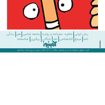
رمان ایرانی
خاطره، سفرنامه و روایت
جامعه شناسی
هنر
زندگی
نامه
مرجع
کتابشناسی
نقد
بایگانی
پیگیری
شناسنامه
کلیه حقوق محفوظ است و بازنشر مطالب با ذکر
کتاب نیوز
و درج لینک، بلامانع .