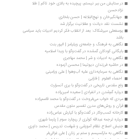
در ستایش من ببر نیستم، پیچیده به بالای خود تاکم | طلا 
نژاد‌حسن
 جهانگیرخان و نهج‌البلاغه | حسن بلخاری
نشست نقد دیانت و عقلانیت برگزار شد
یوسفعلی میرشکاک: بعد از انقلاب فکر کردیم ادبیات باید سیاسی 
باشد
نگاهی به فرهنگ و جامعه‌ی ویلیامز | الیور بنت
بایگانی کودکان گمشده در گفت‌وگو با ویدا اسلامیه
نگاهی به ادبیات و شر | محمد مهاجری
در حاشیه فرزندان دیوتیما | محسن آزموده
نگاهی به سرمایه‌داری علیه آب‌وهوا | علی ورامینی
 احصاء العلوم  | فارابی
ولع مقدس تاریخی در گفت‌وگو با بری آنسوُرث
درباره گم‌شدن در انفرادی | سعیده امین‌زاده
مردی که خواب می‌فروخت در گفت‌وگو با محمد قاسم‌زاده
قرآن و روش‌های مدرن تفسیر متون مقدس
کارخانه کسب‌و‌کار در گفت‌وگو با کیارش عباس‌زاده
درباره ترجمه عبدالله کوثری از ریچارد سوم | پارسا شهری
جنبش اصلاح نظام آموزشی و شهامت تدریس | محمد داوری
نگاهی به مارکسیسم و ستم بر زنان | علی غزالی‌فر