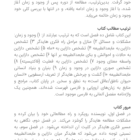
د گرفت. بدین‌ترتیب، مطالعه از دوره پس از وجود و زمان آغاز
ه، با آغاز وجود و زمان ادامه یافته، و در انتها با بررسی کلی خود
ود و زمان خاتمه می‌یابد.
تیب مطالب کتاب
این کتاب شامل ده فصل است که به ترتیب عبارتند از: 1) وجود و زمان:
مشکلات و مسائل 2) منازل و مراحل راه فکری هایدگر 3) تشخص
دازاین به مابعدالطبیعه 4) تشخص دازاین به «ما» 5) تشخص دازاین
به حالات و احوالش و بنای مابعدالطبیعه بر آنها 6) تشخص دازاین به
واسطه معنای وجود 7) تشخص دازاین به فعلیت (فاکتیسیته) 8)
تشخص صوری دازاین در وجود و زمان 9) بنیان و بنیاد انسانی
مابعدالطبیعه 10) گشت و چرخش هایدگر از تعریف ارسطویی «انسان
وان ناطق/عاقل است» به نطق و سخن. در پایان کتاب، مراجع و
ابع به زبان‌های اروپایی و فارسی فهرست شده‌اند، همچنین یک
ژه‌نامه مفصل آلمانی به فارسی موجود است.
ور کتاب
 فصل اول، نویسنده رویکرد و راه مطالعاتی خود را بیان کرده و
کلات مطالعه هایدگر را گوشزد می‌کند. در فصل دوم، نگاهی به
یر فکری هایدگر در کلیت آن انداخته می‌شود. در فصل سوم، به
بتی توجه داده می‌شود که هایدگر میان دازاین و مابعدالطبیعه