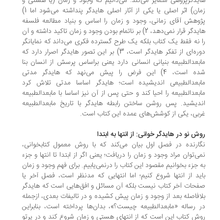
یدگرپژوهی متمایز می‌کند: می‌دانیم که وجود و زمان (یا هستی و
زمان) اثر اصلی یا یکی از آثار اصلی هایدگر پنداشته می‌شود اما 1)
وهش آقای زمانی، وجود و زمان را اساس و بنیاد مطالعه فلسفه
هایدگر قرار نمی‌دهد، 2) بر ناتمام بودن وجود و زمان تاکید داشته و آن
 نه فقط یک کتاب بلکه یک طرح گسترده فکری می‌داند که نمایانگر
دوره‌ای از تفکر هایدگر است، 3) بر این تصور هایدگر اصرار دارد که
بعدالطبیعه بنیانی انسانی دارد یعنی براساس پرسش از انسان بنا
شده است، 4) این فرض را پیش می‌نهد که هایدگر مدتی
بعدالطبیعی اندیشیده است؛ هایدگر اساسا مدتی تلاش کرد
بعدالطبیعه را احیا کند و حتی پس از آن نیز اساسا با مابعدالطبیعه
دیشید. پس روشن ساختن رابطه هایدگر با تاریخ مابعدالطبیعه
بی، یکی از کوشش‌های عمده این کتاب است.
ش نو در هایدگر خوانی: از انتها به ابتدا
ارنده در فصل اول بیان می‌کند که با روش معمول کتابخوانی،
ی‌توان مراد وجود و زمان را دریافت؛ یعنی اگر از ابتدا تا انتها و جزء
 جزء بخوانیم مقصود این کتاب را درنمی‌یابیم. برای فهم وجود و زمان
ید از انتها شروع کنیم؛ اما انتهایی که مدنظر است، فصل آخر یا
حات آخر کتاب نیست بلکه آن مسائل و افق‌هایی است که هایدگر
افاصله بعد از وجود و زمان پیش کشیده و در تالیفات بعدی، ازجمله
 رساله «مابعدالطبیعه چیست؟»، بدان‌ها پرداخته است، بنابراین
ش کتاب این است که از انتهای هستی و زمان شروع کند و در پرتو