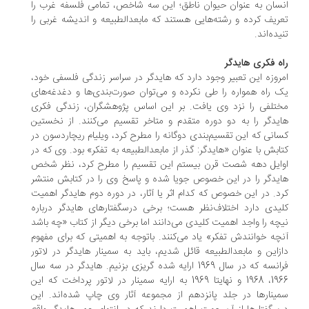
سان به عنوان حیوان ناطق؛ این سه شاخص، تمامی فلسفه غرب را
ریف کرده و رشته‌هایی هستند که مابعدالطبیعه و اندیشه غربی را
یده‌اند.
ه فکری هایدگر
روزه این تعبیر وجود دارد که هایدگر در سراسر زندگی فلسفی خود،
 راه همواره را طی نکرده و می‌توان صورت‌بندی‌ها و دغدغه‌های
تلفی را نزد وی یافت. بر این اساس پژوهشگران، زندگی فکری
یدگر را به دو دوره متقدم و متاخر تقسیم می‌کنند. از نخستین
انی که این تقسیم‌بندی دوگانه را مطرح کرد، ویلیام ریچاردسون در
ابش با عنوان «هایدگر: گذر از مابعدالطبیعه به تفکر» بود. وی که در
ایل دهه شصت قرن بیستم این تقسیم را مطرح کرد، نظر شخص
یدگر را در این خصوص جویا شده و پاسخ وی را در کتابش منتشر
د. در این خصوص که کدام اثر یا آثار، در دوره دوم هایدگر اهمیت
یدی دارد اختلاف‌نظر هست؛ برخی درسگفتارهای هایدگر درباره
چه را واجد اهمیت کلیدی می‌دانند اما برخی دیگر از کتاب «چه باشد
چه خوانندش تفکر» یاد می‌کنند. باتوجه به اهمیتی که برای مفهوم
زاین و مابعدالطبیعه قائل شدیم، باید به سمینار هایدگر در لاتور
فرانسه که در سال 1969 ارایه شده گریزی بزنیم. هایدگر در سه سال
1966، 1968 و نهایتا 1969 به ارایه سمینار در لاتور پرداخت که این
ینارها در جلد پانزدهم از مجموعه آثار وی چاپ شده‌اند. این