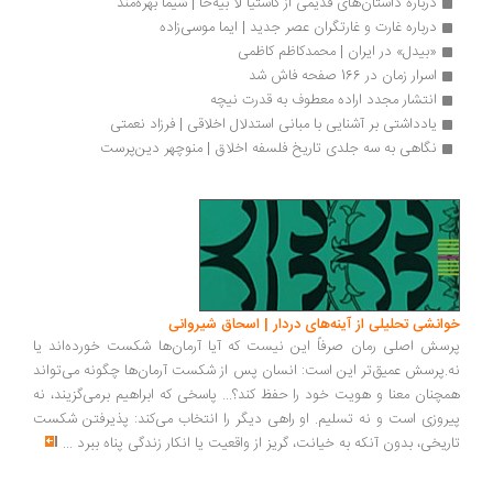
درباره داستان‌های قدیمی از کاستیا لا بیه‌خا | شیما بهره‌مند
درباره غارت و غارتگران عصر جدید | ایما موسی‌زاده
«بیدل» در ایران | محمدکاظم کاظمی
اسرار زمان در 166 صفحه فاش شد
انتشار مجدد اراده معطوف به قدرت نیچه
یادداشتی بر آشنایی با مبانی استدلال اخلاقی | فرزاد نعمتی 
نگاهی به سه جلدی تاریخ فلسفه اخلاق | منوچهر دین‌پرست
انشی تحلیلی از آینه‌های دردار | اسحاق شیروانی
سش اصلی رمان صرفاً این نیست که آیا آرمان‌ها شکست خورده‌اند یا
.پرسش عمیق‌تر این است: انسان پس از شکست آرمان‌ها چگونه می‌تواند
چنان معنا و هویت خود را حفظ کند؟... پاسخی که ابراهیم برمی‌گزیند، نه
روزی است و نه تسلیم. او راهی دیگر را انتخاب می‌کند: پذیرفتن شکست
ریخی، بدون آنکه به خیانت، گریز از واقعیت یا انکار زندگی پناه ببرد
...