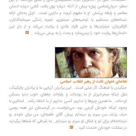
ظر، «روان‌شناسی پول» بیش از آنکه درباره پول باشد، کتابی درباره انسان
اصر و رابطه پرتنش او با مفهوم ثروت و دارایی است... اوزل به‌جای ارائه
خه‌های مستقیم یا توصیه‌های دستوری، تجربه زندگی سرمایه‌گذاران،
رآفرینان، میلیاردرها و حتی افراد عادی را روایت می‌کند و از دل این
ستان‌ها روایت خود را برمی‌سازد و بحث را به پیش می‌راند
...
اضای اخوان ثالث از رهبر انقلاب اسلامی
گیدن با فرهنگ کار عبثی است... این برادران آریایی ما و برادران وایکینگ،
ل اینکه سحرخیزتر از ما بوده‌اند و رفته‌اند جاهای خوب دنیا مسکن
ده‌اند... ما همین چیزها را نداریم. کسی نداریم از ما انتقاد بکند... استالین با
ود اینکه خودش گرجی بود، می‌خواست در گرجستان نیز همه روسی
ف بزنند...من میرم رو میندازم پیش آقای خامنه‌ای، من برای خودم رو
نداخته‌ام برای تو و امثال تو میرم رو میندازم... به شرطی که شماها برگردید
 مملکت خودتان خدمت کنید
...