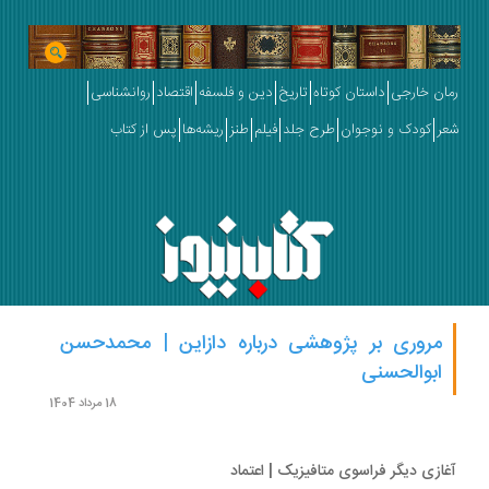
ان خارجی
داستان کوتاه
تاریخ
دین و فلسفه
اقتصاد
روانشناسی
ر
کودک و نوجوان
طرح جلد
فیلم
طنز
ریشه‌ها
پس از کتاب
مروری بر پژوهشی درباره دازاین | محمدحسن
ابوالحسنی
18 مرداد 1404
ازی دیگر فراسوی متافیزیک | اعتماد