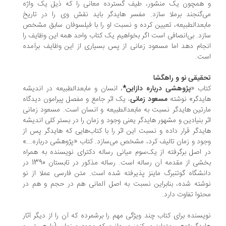
همچون یک منشور، طیف گسترده معانی را که ذیل یک واژه
‌گنجند برملا سازد. مفسر هایدگر باید نقش وی را در تاریخ
بعدالطبیعه، تعیین کرده و نسبت او را با فیلسوفان سابق مشخص
زد. بی‌انصافی است اگر بخواهیم یک کتاب واحد همه این وظایف را
جام دهد اما مسعود زمانی از پس بسیاری از این وظایف برآمده
ت.
قیقی نو و راهگشا
اب «
پژوهشی درباره دازاین*
، انسان و مابعدالطبیعه در اندیشه
یدگر» نوشته
مسعود زمانی
، یک اثر جامع و مفصل پیرامون دیدگاه
رتین هایدگر نسبت به مابعدالطبیعه و انسان است. مسعود زمانی
ر بنیادین و مشهور هایدگر یعنی وجود و زمان را در بستر کلی اندیشه
یدگر قرار داده و نسبت این اثر را با کتاب‌هایی که هایدگر پس از
ود و زمان تالیف کرد، مشخص می‌سازد. کتاب «پژوهشی درباره...»
 اصل برگرفته از یک‌سوم میانی رساله دکترای نویسنده به همراه
بخشی از مقدمه آن رساله است. رساله مذکور در تابستان 1390 در
نشگاه گوتنبرگ ماینز پذیرفته شده است. متن فارسی عملا از نو
شته شده، بنابراین نسبت به اصل آلمانی هم در حجم و هم در
توا تفاوت دارد.
یسنده برای کتاب چند ویژگی مهم را برشمرده که آن را از دیگر آثار