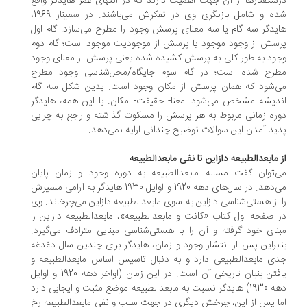
سگفتارها از آن جهت اهمیت دارند که در انتهای عمر هایدگر واقع
شده و شامل بازنگری وی در تفکرش می‌باشند. در سمینار 1969،
یدگر سه گام یا سه معنای پرسش وجود را مطرح می‌سازد: گام اول
سش از وجود موجود یا پرسش از موجودیت موجود است؛ گام دوم
ود به‌ طور کلی به پرسش کشیده شده یعنی پرسش از معنای وجود
رح شده است؛ در گام سوم جایگاه/محل‌شناسی وجود مطرح
‌شود که همان پرسش از مکان وجود است. بدین شکل سه گام
دیشه مشخص می‌شود: معنا- حقیقت- مکان. با این همه، هایدگر
ره زمانی مربوط به هر پرسش را مسکوت گذاشته و راجع به چرایی
ید آمدن این سوالات توضیح چندانی ارایه نمی‌دهد.
 مابعدالطبیعه دازاین تا نفی مابعدالطبیعه
‌توان گفت مساله مابعدالطبیعه به دوره وجود و زمان پایان
می‌دهد. در سال‌های دهه 1920 و اوایل 1930 هایدگر به آرامی مسیرش
 از هستی‌شناسی دازاین به سوی مابعدالطبیعه دازاین می‌چرخاند. وی
 صفحه اول کتاب «کانت و مابعدالطبیعه»، مابعدالطبیعه دازاین را
نای خود گرفته و آن را با هستی‌شناسی مبنایی مترادف می‌گیرد.
ابراین پس از انتشار وجود و زمان، هایدگر برای چندین سال دغدغه
ی مابعدالطبیعی دارد و به دنبال تاسیس اساس مابعدالطبیعه و
یافتن بنیان تاریخی آن است. در این زمان (اواخر دهه 1920 و اوایل
دهه 1930) هایدگر نسبت به مابعدالطبیعه موضع مثبت و ایجابی دارد
ا پس از این، چرخش دیگری در جهت سلب و نفی مابعدالطبیعه رخ