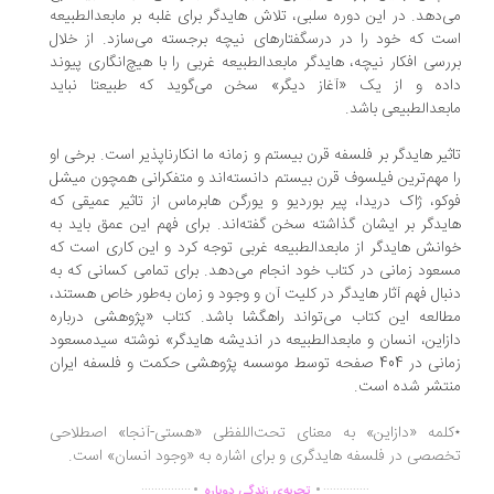
‌دهد. در این دوره سلبی، تلاش هایدگر برای غلبه بر مابعدالطبیعه
ت که خود را در درسگفتارهای نیچه برجسته می‌سازد. از خلال
رسی افکار نیچه، هایدگر مابعدالطبیعه غربی را با هیچ‌انگاری پیوند
ده و از یک «آغاز دیگر» سخن می‌گوید که طبیعتا نباید
بعدالطبیعی باشد.
ثیر هایدگر بر فلسفه قرن بیستم و زمانه ما انکارناپذیر است. برخی او
 مهم‌ترین فیلسوف قرن بیستم دانسته‌اند و متفکرانی همچون میشل
کو، ژاک دریدا، پیر بوردیو و یورگن هابرماس از تاثیر عمیقی که
یدگر بر ایشان گذاشته سخن گفته‌اند. برای فهم این عمق باید به
انش هایدگر از مابعدالطبیعه غربی توجه کرد و این کاری است که
عود زمانی در کتاب خود انجام می‌دهد. برای تمامی کسانی که به
بال فهم آثار هایدگر در کلیت آن و وجود و زمان به‌طور خاص هستند،
العه این کتاب می‌تواند راهگشا باشد. کتاب «پژوهشی درباره
زاین، انسان و مابعدالطبیعه در اندیشه هایدگر» نوشته سیدمسعود
زمانی در 404 صفحه توسط موسسه پژوهشی حکمت و فلسفه ایران
تشر شده است.
لمه «دازاین» به معنای تحت‌اللفظی «هستی-آنجا» اصطلاحی
صصی در فلسفه هایدگری و برای اشاره به «وجود انسان» است.
.
.
...............
..............
تجربه‌ی زندگی دوباره