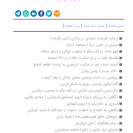
|
|
|
تین هایدگر
معرفی و نقد کتاب
دین و فلسفه
درباره تقریرات مصدق در زندان | امیر باقرزاده
مروری بر خون دریا | مسعود آذرباد
فهم زمانه در گفت‌وگو با یعقوب توکلی و نیکو دیالمه
فلسفه علم در پرتو حکمت خالده در 160 صفحه
آیینه، حرف، نور در مکتب ابن‌عربی به روایت طاهر اولوچ
 تئاتر مردم | رومن رولان 
پیرامون در جست‌وجوی معنای زندگی | زهرا آزموده
گفت‌وگوی پاریس ریویو با مایکل فرین
دگردیسی کمونیسم مارکس در گفت‌وگو با محسن حکیمی
نگاهی به بی‌آرام؛ درباره شهید اسماعیل فرجوانی | صادق وفایی
مروری بر نشان‌کرده | مریم شهبازی
نگاهی به اصلاح یا انقلاب: دعوت از خودکامه | مجید تفرشی
رنج‌های خالق هوپ‌هوپ‌نامه | شیما زارعی
درباره هلگولند | علی غزالی‌فر
ماجرای تزار عشق و تکنو | فاطمه صناعتیان