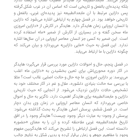
قرار می‌کند. مابعدالطبیعه نزد هایدگر ماهیت صلب و ایستا ندارد
که پدیده‌ای بالفعل و تاریخی است که اساس آن در غرب شکل گرفته
 دازاین مرتبط با آن مابعدالطبیعه نیز پدیده‌ای غربی، بالفعل و
ریخی خواهد بود. در فصل چهارم به ارتباطی اشاره می‌شود که دازاین
 انسان اروپایی زمان هایدگر دارد. هایدگر در آثارش از «دازاین امروزی
» سخن گفته و در بسیاری از آثارش از ضمیر «ما» استفاده کرده
ت. این ضمیر به کسی جز انسان معاصر اروپایی در آن سال‌ها اشاره
ارد. این فصل به حیث «مایی دازاین» می‌پردازد و بیان می‌کند که
ونه دازاین با ما ارتباط می‌یابد.
 فصل پنجم، حال و احوالات دازاین مورد بررسی قرار می‌گیرد؛ هایدگر
 آثار دوره محوری‌اش برای تعین بخشیدن به «دازاین ما» اغلب
‌پرسد: بر دازاین امروزی ما چه حال و حالت اصلیی غالب است؟ مثلا
 بررسی سه حالت بنیادی دلشوره، ملال و غم در آثار مختلف خود به
خیص حالات دازاین نزدیک می‌شود. از آنجایی که حیث تاریخی
زاین و مابعدالطبیعه برای هایدگر اهمیت دارد، ناگزیر به حال و احوال
صی می‌پردازد که انسان معاصر اروپایی در زمان وی بدان دچار
ت. در فصل ششم، پرسش اصلی هایدگر به بحث گذاشته می‌شود:
سش از وجود؛ به عبارت دیگر: وجود چیست؟ هایدگر وجود را در افق
ریخ مابعدالطبیعه غربی ملاحظه کرده و آن را به معنای «حضور»
نسته است. این فصل ارتباطی را تشریح می‌کند که هایدگربین مفهوم
ود با مفاهیم جوهر و زمان برقرار کرده و بدین شکل به نتایج جالب