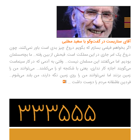
ای سناریست در گفت‌وگو با سعید مطلبی
ر بخواهم فیلمی بسازم که بگویم دروغ چیز بدی است باور نمی‌کنند، چون
وغ یک امر جاری در این مملکت است. قبحش از بین رفته... ما بچه‌مسلمان
دیم. اما می‌گفتند این مسلمان نیست... وقتی به آدمی که در کار سینماست
‌گویند اجازه کار نداری، یعنی با شکنجه او را می‌کشند... می‌توانند من را
ین بزنند اما نمی‌توانند من را روی زمین نگه دارند، من بلند می‌شوم...
دین عاشقانه مردم را دوست داشت
...