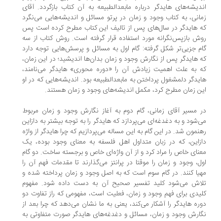
دیشه‌های هایدگر درباره مابعدالطبیعه به آن کتاب بازگردد. آقای
انی، به کتاب وجود و زمان در پرتو مسائل و اندیشه‌هایی می‌نگرد
 هایدگر در سال‌های پس از تالیف این کتاب مطرح کرده است پس
ش بازپس‌نگرانه مورد استفاده قرار گرفته است. روش کتاب از سه
م جزیی‌تر شکل گرفته: گام اول به مسائل و پرسش‌هایی توجه دارد
 هایدگر پس از نگارش وجود و زمان بدان‌ها اندیشید؛ در این زمان،
 به علت اهمیت زیادش آن را «دوره محوری» هایدگر می‌نامند،
یدگر دلمشغول پرداختن به مابعدالطبیعه بود. اندیشه‌هایی که در او
ن زمان مطرح کرد، مکمل اندیشه‌های وجود و زمان هستند.
 مسیر آقای زمانی، گام دوم به آغاز نگارش وجود و زمان مربوط
‌شود و به دغدغه‌ای می‌پردازد که هایدگر را به توجه بیشتر به دازاین
نمون شد. در این گام به این مساله می‌پردازیم که چرا هایدگر از واژه
زاین، که در زبان متداول اهل فلسفه به معنای وجود بوده، یک
نای خاص را مراد کرد و از آن واژه‌ای خاص و برجسته ساخت. دو گام
ل، وجود و زمان را موقتا در پرانتز می‌گذارند تا مقدمات فهم آن را
یا کنند. در گام سوم است که به اصل وجود و زمان پرداخته شده و
اش می‌شود کلید تفسیر صحیح آن به دست داده شود. مفهوم
یدی برای فهم وجود و زمان، فعلیت است، مفهومی که راز تفاوت دو
ره هایدگر را آشکار می‌کند، یعنی به ما نشان می‌دهد که چرا بعد از
ارش وجود و زمان، مسائل و دغدغه‌های هایدگر صورت متفاوتی به