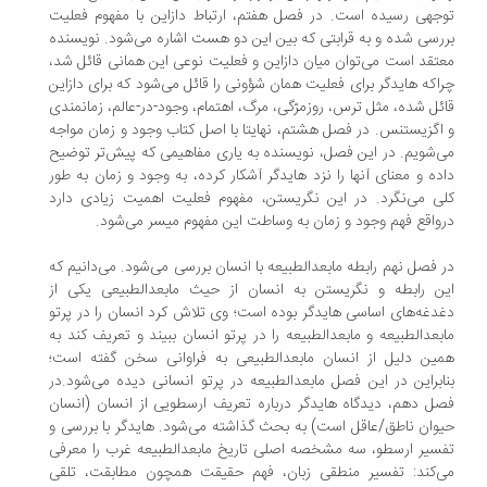
جهی رسیده است. در فصل هفتم، ارتباط دازاین با مفهوم فعلیت
رسی شده و به قرابتی که بین این دو هست اشاره می‌شود. نویسنده
تقد است می‌توان میان دازاین و فعلیت نوعی این‌ همانی قائل شد،
اکه هایدگر برای فعلیت همان شؤونی را قائل می‌شود که برای دازاین
ئل شده، مثل ترس، روزمرّگی، مرگ، اهتمام، وجود-در-عالم، زمانمندی
اگزیستنس. در فصل هشتم، نهایتا با اصل کتاب وجود و زمان مواجه
‌شویم. در این فصل، نویسنده به یاری مفاهیمی که پیش‌تر توضیح
ده و معنای آنها را نزد هایدگر آشکار کرده، به وجود و زمان به ‌طور
ی می‌نگرد. در این نگریستن، مفهوم فعلیت اهمیت زیادی دارد
واقع فهم وجود و زمان به وساطت این مفهوم میسر می‌شود.
 فصل نهم رابطه مابعدالطبیعه با انسان بررسی می‌شود. می‌دانیم که
ن رابطه و نگریستن به انسان از حیث مابعدالطبیعی یکی از
دغه‌های اساسی هایدگر بوده است؛ وی تلاش کرد انسان را در پرتو
بعدالطبیعه و مابعدالطبیعه را در پرتو انسان ببیند و تعریف کند به
ین دلیل از انسان مابعدالطبیعی به فراوانی سخن گفته است؛
ابراین در این فصل مابعدالطبیعه در پرتو انسانی دیده می‌شود.در
ل دهم، دیدگاه هایدگر درباره تعریف ارسطویی از انسان (انسان
وان ناطق/عاقل است) به بحث گذاشته می‌شود. هایدگر با بررسی و
سیر ارسطو، سه مشخصه اصلی تاریخ مابعدالطبیعه غرب را معرفی
‌کند: تفسیر منطقی زبان، فهم حقیقت همچون مطابقت، تلقی