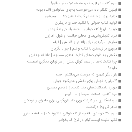
سهم کتاب در لایحه برنامه هفتم: صفر مطلق!
آبتین گلکار: دلم می‌خواست به‌جای سالوادور آلنده بودم
تولید برق از خنده در کارخانه هیولاها | انیمیشن
تولید کتاب‌ صوتی با تقلید صدای بازیگران
درباره تاریخ کتابخوانی | احمد راسخی لنگرودی
نبرد کتابفروشی‌های محلی فرانسه و غول  آمازون
نمایش مرثیه‌ای برای ژاله م. و قاتلش | فیلم
مروری بر زیستن با کتاب و قلم | جواد لگزیان
نگاهی به ظرفیت‌های کتابخانه‌های مساجد | عاطفه جعفری
چرا کتابخانه‌ها در عصر گوگل بیش از هر زمان دیگری اهمیت 
دارند؟
بار دیگر شهری که دوست می‌داشتم | فیلم
3میلیارد تومان برای نقاشی «دیکنز» جوان
درباره یادداشت‌های یک کتاب‌باز! | کاظم مفیدی
مرد آهنی، صنعت سینما و ما | فیلم
سرمایه‌گذاری دو شرکت روی داستان‌گویی برای مادران و کودکان
شاعر گل یخ درگذشت
سهم 30 درصدی طاقچه از کتابخوانی الکترونیک | عاطفه جعفری
تاثیر مثبت اینستاگرام در نرخ کتابخوانی