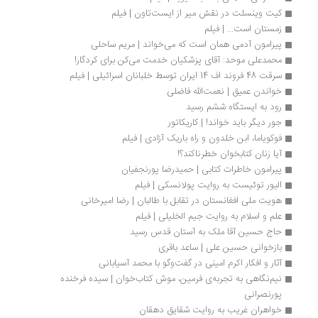
کیت وینسلت در نقش میر از ایست‌تاون | فیلم
زمستان است... | فیلم
پیرامون آدمی همان است که می‌خواند | مریم ساحلی
محمدعلی موحد: آقای پزشکیان خدمت می‌کن برای کردگار!
سرقت 48 فروند اف 14 ایران توسط خلبانان اسرائیلی | فیلم
خواندن عمیق | نعمت‌الله فاضلی
رود به ایستگاه ششم رسید
جور دیگر باید خواند! | کاریکاتور
فوکویاما، ابن خلدون و راه باریک آزادی | فیلم
آیا زنان کتابخوان خطرناکند؟!
پیرامون خاطرات کتابی | حمیدرضا پورنجفیان
الیور توئیست به روایت پولانسکی | فیلم
هویت ملی افغانستان در تقابل با طالبان | رضا امیرخانی
علم و اسلام به روایت جیم الخلیلی | فیلم
حاج حسین آقا ملک به آستان قدس رسید
بازخوانی حسین علی | ساعد باقری
آثار و افکار اکرم امینی در گفت‌وگو با محمد آسیابانی
نیم‌نگاهی به تجربه‌ی فرمین، موش کتاب‌خوان | سیده فرخنده 
پورنصرانی
خواهران غریب به روایت شقایق دهقان