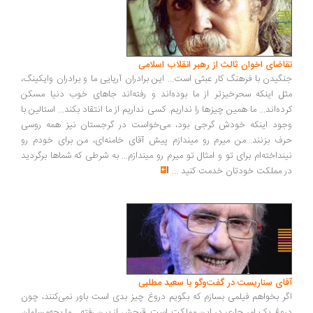
اضای اخوان ثالث از رهبر انقلاب اسلامی
گیدن با فرهنگ کار عبثی است... این برادران آریایی ما و برادران وایکینگ،
ل اینکه سحرخیزتر از ما بوده‌اند و رفته‌اند جاهای خوب دنیا مسکن
ده‌اند... ما همین چیزها را نداریم. کسی نداریم از ما انتقاد بکند... استالین با
ود اینکه خودش گرجی بود، می‌خواست در گرجستان نیز همه روسی
ف بزنند...من میرم رو میندازم پیش آقای خامنه‌ای، من برای خودم رو
نداخته‌ام برای تو و امثال تو میرم رو میندازم... به شرطی که شماها برگردید
 مملکت خودتان خدمت کنید
...
ای سناریست در گفت‌وگو با سعید مطلبی
ر بخواهم فیلمی بسازم که بگویم دروغ چیز بدی است باور نمی‌کنند، چون
وغ یک امر جاری در این مملکت است. قبحش از بین رفته... ما بچه‌مسلمان