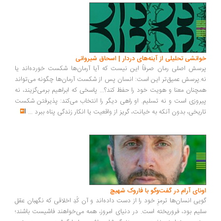
انشی تحلیلی از آینه‌های دردار | اسحاق شیروانی
سش اصلی رمان صرفاً این نیست که آیا آرمان‌ها شکست خورده‌اند یا
.پرسش عمیق‌تر این است: انسان پس از شکست آرمان‌ها چگونه می‌تواند
چنان معنا و هویت خود را حفظ کند؟... پاسخی که ابراهیم برمی‌گزیند، نه
روزی است و نه تسلیم. او راهی دیگر را انتخاب می‌کند: پذیرفتن شکست
ریخی، بدون آنکه به خیانت، گریز از واقعیت یا انکار زندگی پناه ببرد
...
ونای آرام در گفت‌وگو با فاروک شهیچ
یی انسان‌ها ترمزِ خود را از دست داده‌اند و آن کُدِ اخلاقی که نگهبان عقل
یم بود، فروریخته است. در دنیای امروز، همه می‌خواهند فاشیست باشند؛