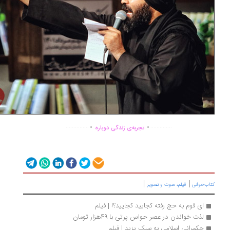
.
.
...............
..............
تجربه‌ی زندگی دوباره
|
|
ب‌خوانی
فیلم، صوت و تصویر
ای قوم به حج رفته کجایید کجایید؟! | فیلم
لذت خواندن در عصر حواس پرتی با 49هزار تومان
حکمرانی اسلامی به سبک یزید | فیلم