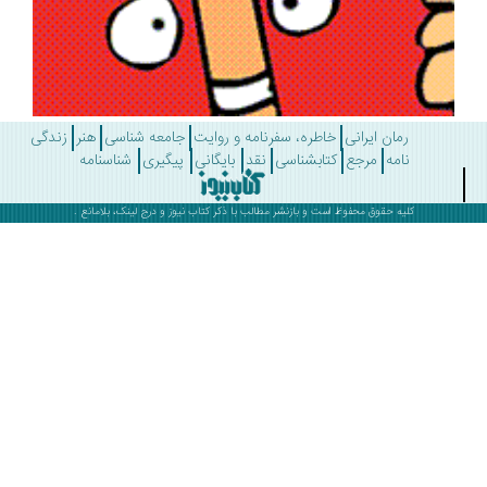
رمان ایرانی
خاطره، سفرنامه و روایت
جامعه شناسی
هنر
زندگی
نامه
مرجع
کتابشناسی
نقد
بایگانی
پیگیری
شناسنامه
کلیه حقوق محفوظ است و بازنشر مطالب با ذکر
کتاب نیوز
و درج لینک، بلامانع .