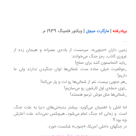
بادرفته
|
مارگارت میچل
| ویکتور فلمینگ 1939 م.
.
ین داران «جنوبی»، سرمست از باده‌ی عصرانه و هیجان زده از
وری کاذب، رجز جنگ می‌خوانند:
اید التماسمون کنند برای صلح!
وقعیت خیلی ساده ست، شمالی‌ها توان جنگیدن ندارند ولی ما
ریم!
ر جنوبی بیست نفر از شمالی‌ها رو لت و پار می‌کنه!
وی حمله‌ی اول کارشون رو می‌سازیم!
مالی‌ها مثل موش ترسو هستند!
ا اشلی با اطمینان می‌گوید: بیشتر بدبختی‌های دنیا به علت جنگ
ت. و زمانی که جنگ تمام می‌شود، هیچکس نمی‌داند علت آغازش
 بود؟!
 جنگهای داخلی آمریکا، «جنوب» شکست خورد.
.
.
..............
...............