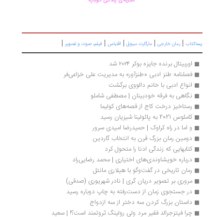
تجربه‌ی زندگی دوباره
|
|
|
|
|
اکتاب
رمان خارجی
مارگارت میچل
اقتباس
فیلم، صوت و تصویر
اوربیتال برنده جایزه بوکر ۲۰۲۴ شد
فصلنامه طنز ادبی «طنزآور» به مدیریت علی خزاعی‌فر
انواع ادبی با خانم‌ دالووی برگشت 
نگاهی به فرقه خودبینان | مصطفی شاملو
رستاخیز درخت کاج از قصه‌های کولیما 
کامئوس 2021 به پائولینا شیزیان رسید
و اما در راه کراوک | حمیدرضا امیدی سرور
دومین رمان بزرگ قرن به انتخاب گاردین 
کتابهایی که زندگی ادنا را متحول کرد
درباره خویشاوندی‌های اختیاری | محمد رضایی‌راد
رمان تاریخی در گفت‌وگو با هیلاری مانتل
مروری بر تصویر دریان گری | نادر شهریوری (صدقی)
در جستجوی زمان از دست‌رفته به چاپ دوباره رسید
داستان بزرگ کردن سه دختر از سه ازدواج
چرا فیتزجرالد فقیر مرد ولی رولینگ ثروتمند است؟! | سعید 