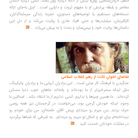
ظر، «روان‌شناسی پول» بیش از آنکه درباره پول باشد، کتابی درباره انسان
اصر و رابطه پرتنش او با مفهوم ثروت و دارایی است... اوزل به‌جای ارائه
خه‌های مستقیم یا توصیه‌های دستوری، تجربه زندگی سرمایه‌گذاران،
رآفرینان، میلیاردرها و حتی افراد عادی را روایت می‌کند و از دل این
ستان‌ها روایت خود را برمی‌سازد و بحث را به پیش می‌راند
...
اضای اخوان ثالث از رهبر انقلاب اسلامی
گیدن با فرهنگ کار عبثی است... این برادران آریایی ما و برادران وایکینگ،
ل اینکه سحرخیزتر از ما بوده‌اند و رفته‌اند جاهای خوب دنیا مسکن
ده‌اند... ما همین چیزها را نداریم. کسی نداریم از ما انتقاد بکند... استالین با
ود اینکه خودش گرجی بود، می‌خواست در گرجستان نیز همه روسی
ف بزنند...من میرم رو میندازم پیش آقای خامنه‌ای، من برای خودم رو
نداخته‌ام برای تو و امثال تو میرم رو میندازم... به شرطی که شماها برگردید
 مملکت خودتان خدمت کنید
...