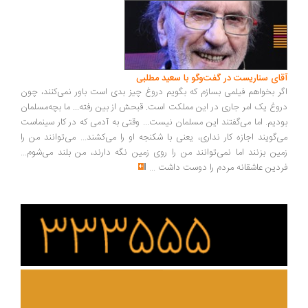
ای سناریست در گفت‌وگو با سعید مطلبی
ر بخواهم فیلمی بسازم که بگویم دروغ چیز بدی است باور نمی‌کنند، چون
وغ یک امر جاری در این مملکت است. قبحش از بین رفته... ما بچه‌مسلمان
دیم. اما می‌گفتند این مسلمان نیست... وقتی به آدمی که در کار سینماست
‌گویند اجازه کار نداری، یعنی با شکنجه او را می‌کشند... می‌توانند من را
ین بزنند اما نمی‌توانند من را روی زمین نگه دارند، من بلند می‌شوم...
دین عاشقانه مردم را دوست داشت
...