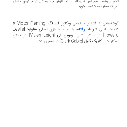
ام می‌شود، هیچکس نمی‌داند علت آغازش چه بود؟!... در جنگهای داخلی
ریکا، «جنوب» شکست خورد.
شه‌هایی از اقتباس سینمایی
ویکتور فلمینگ
[Victor Fleming] از
هکار ادبی «
بر باد رفته
» را ببینید با بازی
لسلی هاوارد
[Leslie
How] در نقش اشلی،
ویوین لی
[Vivien Leigh] در نقش
کارلت و
کلارک گیبل
[Clark Gable] در نقش رت: