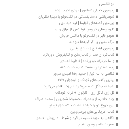
ابوالقاسمی
پیرامون دنیای شعله‌ور | مهدی ادیب زاده
شوهرباشی داستایفسکی در گفت‌وگو با میترا نظریان
پیرامون قصه‌های کولیما | لیلا عبداللهی
کابوس‌های کارلوس فوئنتس از عراق رسید
هومو فابر در گفت‌وگو با ماکس فریش
مرگ مدرن یا اگر گربه‌ها نبودند
پیرامون لبه تیغ | صادق وفایی
کتاب‌گردان بعد از کتاب‌رسان و کتابفروش دوره‌گرد
و اما در برکه دو پرنده | فاطیما احمدی
پیام دهکردی، هفت شب، هفت کافه
نگاهی به لبه تیغ | حمید رضا امیدی سرور
برترین کتاب‌های کودک و نوجوان ۲۰۱۹
آنجا که جنگل تمام می‌شودآدم‌برَک ظاهر می‌شود
گل زری کاکل زری | کارتون + ترانه کودکانه
چند خاطره از زنده‌یاد محمدرضا شجریان | محمد صراف
این دروغ تو را خواهد کشت با ۸۲ هزار تومان
کتاب آمریکایی‌های بی‌سرزمین
نگاهی به موزه تسلیم بی‌قید و شرط | داریوش احمدی
سفر به خاطر وطن | فیلم