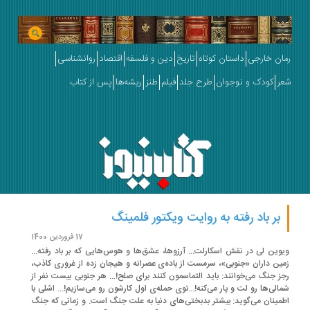
ان خارجی
داستان کوتاه
تاریخ
دین و فلسفه
اقتصاد
روانشناسی
ر
کودک و نوجوان
طرح جلد
فیلم
طنز
ریشه‌ها
پس از کتاب
بر باد رفته به روایت ویکتور فلمینگ
17 فروردین 1400
وین لی در نقش اسکارلت... آرزوها، عشق‌ها و هوس‌هایی که بر باد رفته...
ین داران «جنوبی»، سرمست از باده‌ی عصرانه و هیجان زده از غروری کاذب،
ز جنگ می‌خوانند: باید التماسمون کنند برای صلح!... هر جنوبی بیست نفر از
الی‌ها رو لت و پار می‌کنه!...توی حمله‌ی اول کارشون رو می‌سازیم!... اشلی با
مینان می‌گوید: بیشتر بدبختی‌های دنیا به علت جنگ است. و زمانی که جنگ