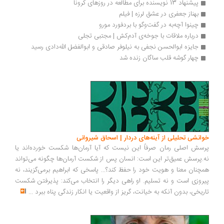
پیشنهاد 13 نویسنده برای مطالعه در روزهای کرونا
بهناز جعفری در عشق لرزه | فیلم
چینوا آچه‌به در گفت‌وگو با بردفورد مورو
درباره ملاقات با جوخه‌ی آدم‌کش | مجتبی تجلی
جایزه ابوالحسن نجفی به نیلوفر صادقی و ابوالفضل الله‌دادی رسید
چهار گوشه قلب ساگان زنده شد
انشی تحلیلی از آینه‌های دردار | اسحاق شیروانی
سش اصلی رمان صرفاً این نیست که آیا آرمان‌ها شکست خورده‌اند یا
.پرسش عمیق‌تر این است: انسان پس از شکست آرمان‌ها چگونه می‌تواند
چنان معنا و هویت خود را حفظ کند؟... پاسخی که ابراهیم برمی‌گزیند، نه
روزی است و نه تسلیم. او راهی دیگر را انتخاب می‌کند: پذیرفتن شکست
ریخی، بدون آنکه به خیانت، گریز از واقعیت یا انکار زندگی پناه ببرد
...