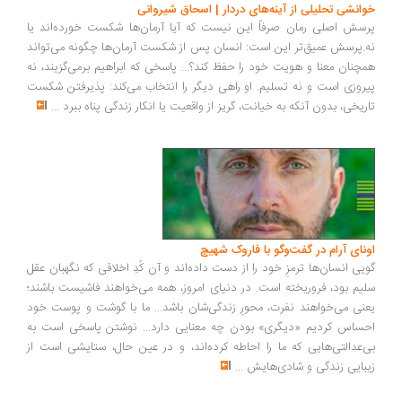
خوانشی تحلیلی از آینه‌های دردار | اسحاق شیروانی
پرسش اصلی رمان صرفاً این نیست که آیا آرمان‌ها شکست خورده‌اند یا
نه.پرسش عمیق‌تر این است: انسان پس از شکست آرمان‌ها چگونه می‌تواند
همچنان معنا و هویت خود را حفظ کند؟... پاسخی که ابراهیم برمی‌گزیند، نه
پیروزی است و نه تسلیم. او راهی دیگر را انتخاب می‌کند: پذیرفتن شکست
تاریخی، بدون آنکه به خیانت، گریز از واقعیت یا انکار زندگی پناه ببرد
...
اونای آرام در گفت‌وگو با فاروک شهیچ‭
گویی انسان‌ها ترمزِ خود را از دست داده‌اند و آن کُدِ اخلاقی که نگهبان عقل
سلیم بود، فروریخته است. در دنیای امروز، همه می‌خواهند فاشیست باشند؛
یعنی می‌خواهند نفرت، محورِ زندگی‌شان باشد... ما با گوشت و پوست خود
احساس کردیم «دیگری» بودن چه معنایی دارد... نوشتن پاسخی است به
بی‌عدالتی‌هایی که ما را احاطه کرده‌اند، و در عین حال، ستایشی است از
زیبایی زندگی و شادی‌هایش
...