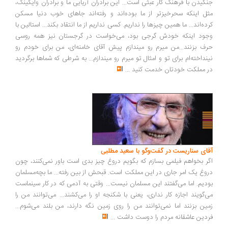
جنگیدن با فرهنگ کار عبثی است... این برادران آریایی ما و برادران وایکینگ،
مثل اینکه سحرخیزتر از ما بوده‌اند و رفته‌اند جاهای خوب دنیا مسکن
کرده‌اند... ما همین چیزها را نداریم. کسی نداریم از ما انتقاد بکند... استالین با
وجود اینکه خودش گرجی بود، می‌خواست در گرجستان نیز همه روسی
حرف بزنند...من میرم رو میندازم پیش آقای خامنه‌ای، من برای خودم رو
نینداخته‌ام برای تو و امثال تو میرم رو میندازم... به شرطی که شماها برگردید
در مملکت خودتان خدمت کنید
...
آقای سناریست در گفت‌وگو با سعید مطلبی
اگر بخواهم فیلمی بسازم که بگویم دروغ چیز بدی است باور نمی‌کنند، چون
دروغ یک امر جاری در این مملکت است. قبحش از بین رفته... ما بچه‌مسلمان
بودیم. اما می‌گفتند این مسلمان نیست... وقتی به آدمی که در کار سینماست
می‌گویند اجازه کار نداری، یعنی با شکنجه او را می‌کشند... می‌توانند من را
زمین بزنند اما نمی‌توانند من را روی زمین نگه دارند، من بلند می‌شوم...
فردین عاشقانه مردم را دوست داشت
...