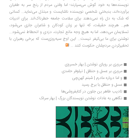
نویسنده‌ها به خود گوش می‌سپارند؛ اما وقتی مردم از رنج سر به طغیان
برآورده‌اند، بدبختیِ شخصیِ نویسنده ناشایست و مبتذل می‌نماید... کسانی
که شک به دل راه نمی‌دهند برای سلامت جامعه خطرناک‌اند. برای ادبیات
هم... هرچند حقیقت، که تنها بر زبان کودکان و شاعران جاری می‌شود،
تسلایمان می‌دهد، اما به هیچ وجه مانع تجارت، دزدی و انحطاط نمی‌شود...
نوشتن برای ما بی‌کیفر نیست... این اوج سیه‌روزی‌ست که برخی رهبران با
تحقیرکردنِ مردم‌شان حکومت کنند
...
مروری بر رویای نوشتن | بهار خسروی
مروری بر عسل و حنظل | نیلوفر حامدی
و اما درباره مادرم | شبنم کهن‌چی
عسل و حنظل با برج رسید
تادیب طاهر بن جلون در کتابفروشی‌ها
نگاهی به عادات نوشتن نویسندگان بزرگ | بهار سرلک 