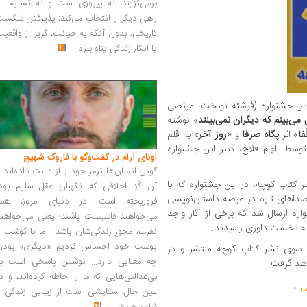
برمی‌گزیند، نه پیروزی است و نه تسلیم. ا
راهی دیگر را انتخاب می‌کند: پذیرفتن شکس
تاریخی، بدون آنکه به خیانت، گریز از واقعی
یا انکار زندگی پناه ببرد
...
 این جشنواره (فرشته نوبخت، مرتضی
ی‌بینم که دیگران نمی‌بینند
» نوشته
َفا
» اثر
پگاه صرفا
و «
روز آخر
» به قلم
سط الهام فلاح، دبیر این جشنواره
اونای آرام در گفت‌وگو با فاروک شهیچ‭
گویی انسان‌ها ترمزِ خود را از دست داده‌اند 
ر کتاب کوچه، در این جشنواره که با
آن کُدِ اخلاقی که نگهبان عقل سلیم بود،
داهای تازه در عرصه داستان‌نویسی
فروریخته است. در دنیای امروز، همه
ه دبیرخانه جشنواره ارسال شد که برخی از آثار واجد
می‌خواهند فاشیست باشند؛ یعنی می‌خواهند
نفرت، محورِ زندگی‌شان باشد... ما با گوشت 
پوست خود احساس کردیم «دیگری» بودن
 سوی نشر کتاب کوچه منتشر و در
چه معنایی دارد... نوشتن پاسخی است به
واهد گرفت.
.
بی‌عدالتی‌هایی که ما را احاطه کرده‌اند، و د
..............
اب
عین حال، ستایشی است از زیبایی زندگی و