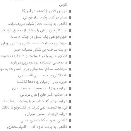
فارس
من بن لادن را کشتم در آمریکا
هیام در گفت‌وگو با لیلا قربانی
نگاهی به پشت خط | شراره شریعت‌زاده
آیا دکتر نون زنش را بیشتر از مصدق دوست دا
خون‌خواهی یک نسل در جنگ ۸ ساله
سووشون به‌روایت احمد غلامی و شاپور بهیان
روایت ساخت پل شناور عملیات خیبر
قصه‌ی خمره را در ۴ ساعت و ۱۹ دقیقه بشنوید
ما بدجایی ایستاده بودیم؛ روی مروارید
سیداحمد مدقق: محتوایی برای نسل جدید مهاج
یادداشتی بر حام | علی‌الله سلیمی 
جایزه زنان از میان جاده‌ها گذشت
درباره پرواز اسب سفید | مرضیه نفری
در حاشیه گذر خان | غزل عرفانی
درباره مردی که خواب می‌‌‌فروخت | رضا عابد
گربه‌ها تصمیم نمی‌گیرند در گفت‌وگو با ناتاشا 
درباره غروبدار | سمیرا سهرابی
نگاهی به رد انگشت‌های اصلی 
نگاهی به یادت نرود که... | کامیار مظفری