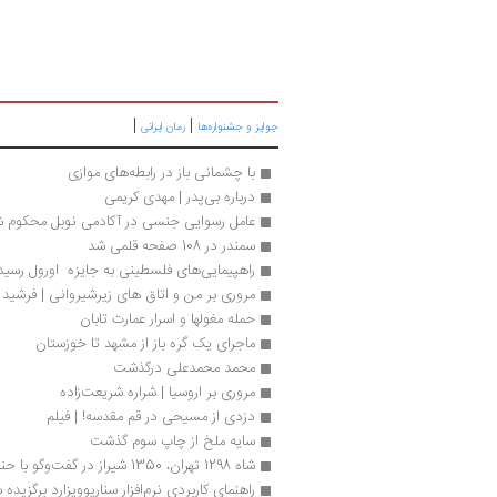
|
|
جوایز و جشنواره‌ها
رمان ایرانی
با چشمانی باز در رابطه‌های موازی
درباره بی‌پدر | مهدی کریمی
عامل رسوایی جنسی در آکادمی نوبل محکوم 
سمندر در 108 صفحه قلمی شد
راهپیمایی‌های فلسطینی به جایزه  اورول رسید
مروری بر من و اتاق های زیرشیروانی | فرشید ق
حمله مغولها و اسرار عمارت تابان
ماجرای یک گره باز از مشهد تا خوزستان
محمد محمدعلی درگذشت
مروری بر اروسیا | شراره شریعت‌زاده 
دزدی از مسیحی در قم مقدسه! | فیلم
سایه ملخ از چاپ سوم گذشت
شاه 1298 تهران، 1350 شیراز در گفت‌وگو با حنانه سلطانی