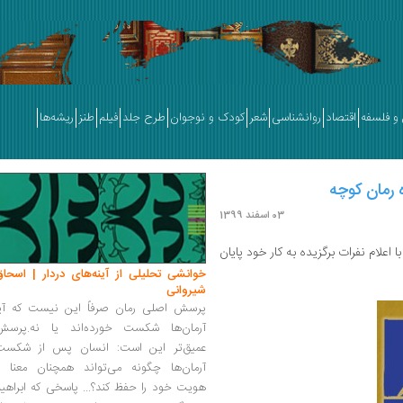
و فلسفه
اقتصاد
روانشناسی
شعر
کودک و نوجوان
طرح جلد
فیلم
طنز
ریشه‌ها
 رمان کوچه
03 اسفند 1399
ا اعلام نفرات برگزیده به کار خود پایان
خوانشی تحلیلی از آینه‌های دردار | اسحاق
شیروانی
پرسش اصلی رمان صرفاً این نیست که آیا
آرمان‌ها شکست خورده‌اند یا نه.پرسش
عمیق‌تر این است: انسان پس از شکست
آرمان‌ها چگونه می‌تواند همچنان معنا و
هویت خود را حفظ کند؟... پاسخی که ابراهی