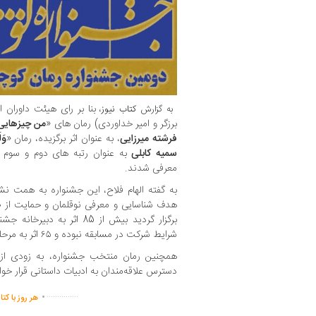
، بنا بر رای هیئت داوران
به گزارش
کتاب نیوز
برزگر و امیر خداوردی) رمان های «
من چیزهایی م
فرشته میرزایی
، به عنوان اثر برگزیده، رمان «
وَل
سمیه کابلی
به عنوان رتبه های دوم و سوم تو
معرفی شدند.
به گفته الهام فلاح، این جشنواره به همت نش
هدف شناسایی و معرفی نوقلمان و حمایت از ص
برگزار گردید بیش از 85 اثر ب
شرایط شرکت در مسابقه نبوده و ۶۵ اثر به مرحله‌ نخست داوری رسیدند.
همچنین رمان منتخب جشنواره، به زودی از
دسترس علاقه‌مندان به ادبیات داستانی قرار خ
.
...............
هر روز با کت