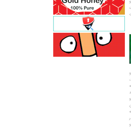
و
ت
ت
و
و
ر