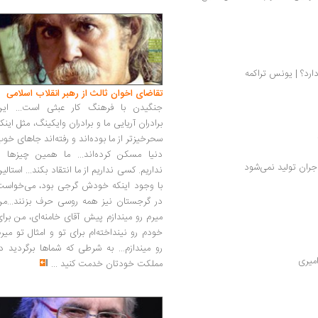
رد؟ | یونس تراکمه
تقاضای اخوان ثالث از رهبر انقلاب اسلامی
جنگیدن با فرهنگ کار عبثی است... این
برادران آریایی ما و برادران وایکینگ، مثل اینک
سحرخیزتر از ما بوده‌اند و رفته‌اند جاهای خو
دنیا مسکن کرده‌اند... ما همین چیزها را
ران تولید نمی‌شود
نداریم. کسی نداریم از ما انتقاد بکند... استالی
با وجود اینکه خودش گرجی بود، می‌خواست
در گرجستان نیز همه روسی حرف بزنند...من
میرم رو میندازم پیش آقای خامنه‌ای، من برا
خودم رو نینداخته‌ام برای تو و امثال تو میر
رو میندازم... به شرطی که شماها برگردید د
امیری
مملکت خودتان خدمت کنید
...