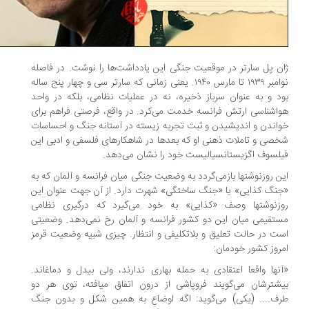
ن پل سارتر در موقعیت جنگی این یادداشت‌ها را نوشت. در فاصله
نوامبر ۱۹۳۹ تا مارس ۱۹۴۰. یعنی زمانی که سارتر سی و چهار پنج ساله
د و به عنوان سرباز ذخیره، نه در عملیات نظامی، بلکه در واحد
اشناسی ارتش فرانسه خدمت می‌کرد. در واقع، فرصتی فراهم برای
اندن و اندیشیدن و ثبت تجربه‌ زیسته در آستانه جنگ و احساسات
صی و تاملات ذهنی او که بعدها در شاهکارهای فلسفی و ادبی این
لسوف اگزیستانسیالیست خود را نشان می‌دهد.
ن روزنوشت­ها بازمی‌گردد به وضعیت جنگی میان فرانسه و آلمان که به
نگ کذایی» یا «جنگ ساختگی» شهرت دارد. از آن جهت عنوان این
زنوشت­ها وصف «کذایی» به خود می­‌گیرد که درگیری نظامی
تقیمی میان این دو کشور فرانسه و آلمان رخ نمی‌دهد. وضعیتی
ت در حالت تعلیق و بلاتکلیفی و انتظار. چیزی شبیه وضعیت قرمز
روز کشور خودمان:
نها واقعا اعتقادی به حمله بهاری ندارند، ولی بی­دل و دماغ­اند.
شترشان می‌گویند فروپاشی از درون اتفاق می­افته، توی هر دو
ف.... (یکی) می‌­گوید: اگه اوضاع به همین شکل و بدون جنگ