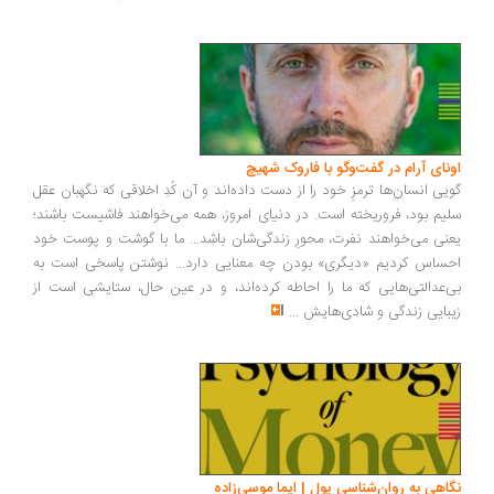
ونای آرام در گفت‌وگو با فاروک شهیچ
یی انسان‌ها ترمزِ خود را از دست داده‌اند و آن کُدِ اخلاقی که نگهبان عقل
یم بود، فروریخته است. در دنیای امروز، همه می‌خواهند فاشیست باشند؛
نی می‌خواهند نفرت، محورِ زندگی‌شان باشد... ما با گوشت و پوست خود
ساس کردیم «دیگری» بودن چه معنایی دارد... نوشتن پاسخی است به
‌عدالتی‌هایی که ما را احاطه کرده‌اند، و در عین حال، ستایشی است از
بایی زندگی و شادی‌هایش
...
اهی به روان‌شناسی پول | ایما موسی‌زاده