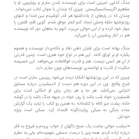
گ کذایی تمرینی است برای نویسنده شدن سارتر و رویارویی او با
اهیم اگزیستانسیالیستی. چیزی که چندان با عنوان کتاب نمی‌خواند.
دان که در پاره­ای از یادداشت­ها هر قدر کوشیدم بین ابتدا و انتهای
زنوشت­ها حلقه وصلی ایجاد کنم کمتر موفق شدم. گویی قلم، قلمزن را
ار خود کرده و از این حوالی می­‌برد، آنهم به جاهای دور که نویسنده
 در آغاز پیش­بینی آن را نمی‌کرد.
گ بهانه است برای غلیان ذهن نقاد و نکته‌­پرداز نویسنده و هجوم
باره او بر اوراق کاغذ. این هم در نوع خود هنری است. چنین قدرتی
 آنِ هر کسی نیست.‌ هنر و قدرت فوق­العاده می­‌خواهد. این خصیصه
ایت از قدرت و توانمندی نویسنده­ای چون سارتر دارد.
زی که در این روزنوشت­ها آشکارا دیده می‌شود ریزبینی سارتر است در
ح وقایع. وی در این دوره هم دست از اندیشیدن درباره مسایل
تزاعی نمی‌­کشد. هر جا و هر زمان برای او امکانی است برای
سفیدن؛ خواه شب باشد یا روز، خواه در جبهه جنگ باشد یا در گوشه
نه، پشت میز کافه یا کتابخانه. به همین رو کتاب را نباید یک گزارش
ده‌ جنگی به سبکی روایت‌­گونه قلمداد کرد. سبکی است ویژه
دش:
یشب حوالی ساعت یک صبح ناگهان از خواب پریدم و شروع به فکر
باره اراده کردم. همه چیز را درست حسابی نفهمیده‌­ام، ولی به نظرم