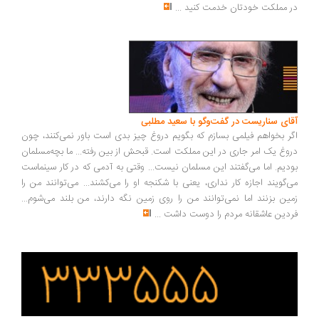
 مملکت خودتان خدمت کنید
...
ای سناریست در گفت‌وگو با سعید مطلبی
ر بخواهم فیلمی بسازم که بگویم دروغ چیز بدی است باور نمی‌کنند، چون
وغ یک امر جاری در این مملکت است. قبحش از بین رفته... ما بچه‌مسلمان
دیم. اما می‌گفتند این مسلمان نیست... وقتی به آدمی که در کار سینماست
‌گویند اجازه کار نداری، یعنی با شکنجه او را می‌کشند... می‌توانند من را
ین بزنند اما نمی‌توانند من را روی زمین نگه دارند، من بلند می‌شوم...
دین عاشقانه مردم را دوست داشت
...