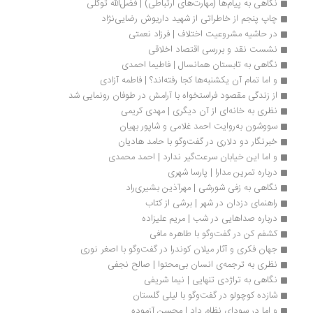
نگاهی به پیام‌ها (مهارت‌های ارتباطی) | فضل‌الله توکلی
چاپ پنجم از خاطراتی از شهید داریوش رضایی‌نژاد
در حاشیه مشروعیت اختلاف | فرزاد نعمتی
نشست نقد و بررسی اقتصاد اخلاقی
نگاهی به تابستان همانسال | فاطیما احمدی
و اما تمام آن یکشنبه‌ها کجا رفته‌اند؟ | فاطمه آزادی
از زندگی مقصود فراستخواه با آرامش در طوفان رونمایی شد
نظری به خانه‌ای از آن دیگری | مهدی کریمی
سووشون به‌روایت احمد غلامی و شاپور بهیان
خبرنگار دو دلاری در گفت‌وگو با حامد هادیان
و اما این خیابان سرعت‌گیر ند‌ارد‌ | احمد‌ محمد‌ی
درباره تمرین مدارا | پارسا شهری
نگاهی به زفی شورشی | مهرآذین بشیری‌راد
راهنمای دزدان در شهر | برشی از کتاب
درباره صداهایی در شب | مریم علیزاده
کشفم کن در گفت‌وگو با طاهره مافی
جهان فکری و آثار میلان کوندرا در گفت‌وگو با اصغر نوری 
نظری به ترجمه‌ی انسان بی‌محتوا | صالح نجفی
نگاهی به تراژدی تنهایی | نیما شریفی
شازده کوچولو در گفت‌وگو با لیلی گلستان
و اما در سودای نظام داد | محسن آزموده