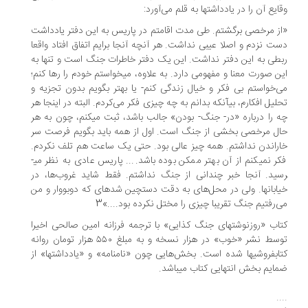
ایع آن را در یادداشت­ها به قلم می‌­آورد:
ز مرخصی برگشتم. طی مدت اقامتم در پاریس به این دفتر یادداشت
ت نزدم و اصلا عیبی نداشت. هر آنچه آنجا برایم اتفاق افتاد واقعا
طی به این دفتر نداشت. این یک دفتر خاطرات جنگ است و تنها به
ن صورت معنا و مفهومی دارد. به علاوه، می­خواستم خودم را رها کنم؛
­‌خواستم بی فکر و خیال زندگی کنم- یا بهتر بگویم بدون تجزیه و
لیل افکارم، بی­آنکه بدانم به چه چیزی فکر می­‌کردم. البته در اینجا هر
 را درباره «در- جنگ- بودن» جالب باشد، ثبت می­کنم، چون به هر
ل مرخصی بخشی از جنگ است. اول از همه باید بگویم فرصت سر
راندن نداشتم. همه چیز عالی بود. حتی یک ساعت هم تلف نکردم.
فکر نمی­کنم از آن بهتر ممکن بوده باشد.... پاریس عادی به نظر می­
ید. آنجا خبر چندانی از جنگ نداشتم. فقط شاید غروب‌ها، در
ابان­ها. ولی در محل‌های به دقت دستچین شده­ای که دوبووار و من
‌رفتیم جنگ تقریبا چیزی را مختل نکرده بود....»3
اب «روزنوشت­های جنگ کذایی» با ترجمه فرزانه امین صالحی اخیرا
توسط نشر «خوب» در هزار نسخه و به مبلغ ۵۵۰ هزار تومان روانه
ابفروشی­ها شده است. بخش‌هایی چون «نامنامه» و «یادداشت­ها» از
ایم بخش انتهایی کتاب می­باشد.
.