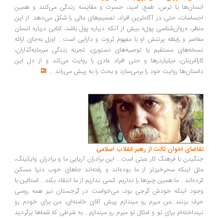
سان‌ها با ترس، طمع، امید، حسرت و مقایسه زندگی می‌کنند و همین
ساسات، حتی در آگاه‌ترین افراد، تصمیم‌های مالی را شکل می‌دهد. از این
ظر، «روان‌شناسی پول» بیش از آنکه درباره پول باشد، کتابی درباره انسان
اصر و رابطه پرتنش او با مفهوم ثروت و دارایی است... اوزل به‌جای ارائه
خه‌های مستقیم یا توصیه‌های دستوری، تجربه زندگی سرمایه‌گذاران،
رآفرینان، میلیاردرها و حتی افراد عادی را روایت می‌کند و از دل این
ستان‌ها روایت خود را برمی‌سازد و بحث را به پیش می‌راند
...
اضای اخوان ثالث از رهبر انقلاب اسلامی
گیدن با فرهنگ کار عبثی است... این برادران آریایی ما و برادران وایکینگ،
ل اینکه سحرخیزتر از ما بوده‌اند و رفته‌اند جاهای خوب دنیا مسکن
ده‌اند... ما همین چیزها را نداریم. کسی نداریم از ما انتقاد بکند... استالین با
ود اینکه خودش گرجی بود، می‌خواست در گرجستان نیز همه روسی
ف بزنند...من میرم رو میندازم پیش آقای خامنه‌ای، من برای خودم رو
نداخته‌ام برای تو و امثال تو میرم رو میندازم... به شرطی که شماها برگردید