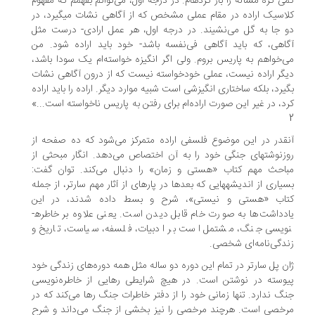
ی گره مسأله را باز کرده­ام. در درجه اول، می‌توانم بفهمم که مفهوم
اسیک اراده در مقام عملی مشخص که از آگاهی نشات می­گیرد، در
 جا به گل می‌نشیند. در درجه اول، هر عمل ارادی- درست مثل
اهی، که باید آگاهی فی‌­نفسه باشد- خود باید اراده شود. من
‌خواهم به پاریس بروم. ولی اگر انگیزه خواسته­‌ام یک سودا باشد،
گر اراده نیست، عملی خودخواسته نیست که از درون آگاهی نشات
یرد، بلکه ساختاری انگیزشی است شبیه موارد دیگر. اراده را باید اراده
د، در غیر این صورت اراده‌­ام برای رفتن به پاریس ناخواسته است...»
قدر در این موضوع فلسفی اراده متمرکز می‌شود که ده صفحه از
زنوشت­های جنگی خود را به آن اختصاص می‌دهد. انگار مبحثی از
احث مهم کتاب «هستی و زمان» را دنبال می‌کند. توان گفت:
یاری از اندیشه­هایی که بعدها در پاره­ای از آثار مهم سارتر، از جمله
اب «هستی و نیستی»، شرح و بسط داده شدند، در این
یادداشت‌ها به صورت خام قابل دیدن است. یعنی علاوه بر خاطره­
یسی جنگ، مشتمل است بر ادبیات، فلسفه، سیاست، تاریخ و
دگی‌نامه‌ای شخصی.
ن پل سارتر در تمام این دوره دو ساله مثل همه دوره­‌های زندگی خود
وسته در نوشتن است. در هیچ شرایطی رهایی از خاطره‌­نویسی
گ ندارد. تنها زمانی خود را از دفتر خاطرات جنگ رها می‌کند که در
خصی است. هرچند مرخصی را نیز بخشی از جنگ می‌­داند و شرح