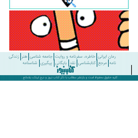
رمان ایرانی
خاطره، سفرنامه و روایت
جامعه شناسی
هنر
زندگی
نامه
مرجع
کتابشناسی
نقد
بایگانی
پیگیری
شناسنامه
کلیه حقوق محفوظ است و بازنشر مطالب با ذکر
کتاب نیوز
و درج لینک، بلامانع .