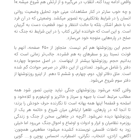
قعی ادامه پیدا کنه، انقلاب در می‌­گیره و از ارتش هم شروع می­شه.»1
چه خوب سارتر در کنار مشاهدات عینی خود تحلیل وضعیت روانی
سان را در شرایط بلاتکلیفی به تصویر می­کشد. وضعیتی که در آن فرد
 با خطر آشکار، بلکه با حالت انتظار و نبود قطعیت دست به گریبان
ت. و این است که خواننده ایرانی کتاب را در این شرایط نه جنگ نه
ح در پاره­‌هایی متوجه خود می‌سازد.
حجم این روزنوشت­ها هم کم نیست. متجاوز از ۴۵۰ صفحه، آنهم با
نت نسبتا ریز و سطرهای به هم فشرده. جالب‌تر زمانی است که
انیم حجم روزنوشت­ها بیشتر از اینهاست. در اصل مجموعا چهارده
تر را شامل می‌­شود. تعدادی از این دفاتر در صرصر حوادث گم شده
ت. مثل دفاتر اول، دوم، چهارم، و ششم تا دهم. از اینرو روزنوشت­ها از
تر سوم شروع می‌­شود.
تی گفته می‌­شود روزنوشت­های جنگی نباید چنین تصور شود همه
الب مرتبط است با جبهه و سرباز و خاکریز و اونیفورم و کلاه‌خود و
لحه و قمقمه! اینها همه بهانه است تا نگارنده حرف خودش را بزند؛
 آنجا که در پاره­ای، ظاهرا ارتباطی میان شروع و خاتمه هر یک از
زنوشت­ها دیده نمی‌شود. اگرچه در جاهایی سخن از جنگ و زندگی
زمره نظامیان و ابزار و ادوات و اوضاع و احوال جنگ می‌رود اما خیلی
د به تاملات فلسفی نویسنده کشیده می­شود؛ مفاهیمی همچون:
اهی، آزادی، انتخاب، نگرانی، اضطراب، احساس پوچی و.... گویی