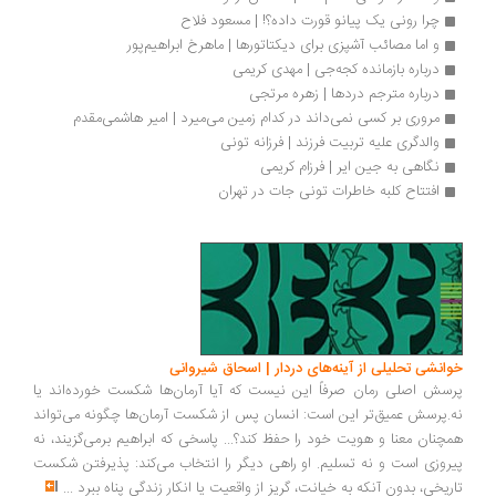
چرا رونی یک پیانو قورت داده؟! | مسعود فلاح
و اما مصائب آشپزی برای دیکتاتورها | ماهرخ ابراهیم‌پور
درباره بازمانده کجه‌جی | مهدی کریمی
درباره مترجم دردها | زهره مرتجی
مروری بر کسی نمی‌داند در کدام زمین می‌میرد | امیر هاشمی‌مقدم
والدگری علیه تربیت فرزند | فرزانه تونی
نگاهی به جین ایر | فرزام کریمی
افتتاح کلبه خاطرات تونی جات در تهران
انشی تحلیلی از آینه‌های دردار | اسحاق شیروانی
سش اصلی رمان صرفاً این نیست که آیا آرمان‌ها شکست خورده‌اند یا
.پرسش عمیق‌تر این است: انسان پس از شکست آرمان‌ها چگونه می‌تواند
چنان معنا و هویت خود را حفظ کند؟... پاسخی که ابراهیم برمی‌گزیند، نه
روزی است و نه تسلیم. او راهی دیگر را انتخاب می‌کند: پذیرفتن شکست
ریخی، بدون آنکه به خیانت، گریز از واقعیت یا انکار زندگی پناه ببرد
...