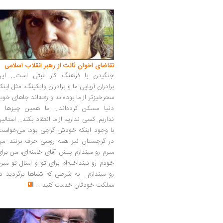
تقاضای اخوان ثالث از رهبر انقلاب اسلامی
جنگیدن با فرهنگ کار عبثی است... این
برادران آریایی ما و برادران وایکینگ، مثل اینک
سحرخیزتر از ما بوده‌اند و رفته‌اند جاهای خو
دنیا مسکن کرده‌اند... ما همین چیزها را
نداریم. کسی نداریم از ما انتقاد بکند... استالی
با وجود اینکه خودش گرجی بود، می‌خواست
در گرجستان نیز همه روسی حرف بزنند...من
میرم رو میندازم پیش آقای خامنه‌ای، من برا
خودم رو نینداخته‌ام برای تو و امثال تو میر
رو میندازم... به شرطی که شماها برگردید د
مملکت خودتان خدمت کنید
...