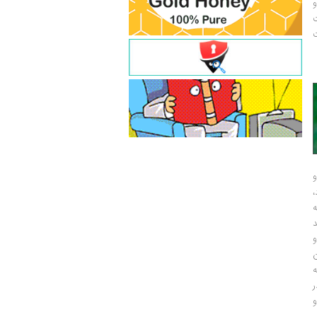
و
ت
ت
و
و
ر