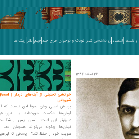
و فلسفه
اقتصاد
روانشناسی
شعر
کودک و نوجوان
طرح جلد
فیلم
طنز
ریشه‌ها
26 اسفند 1384
خوانشی تحلیلی از آینه‌های دردار | اسحاق
شیروانی
پرسش اصلی رمان صرفاً این نیست که آیا
آرمان‌ها شکست خورده‌اند یا نه.پرسش
عمیق‌تر این است: انسان پس از شکست
آرمان‌ها چگونه می‌تواند همچنان معنا و
هویت خود را حفظ کند؟... پاسخی که ابراهی