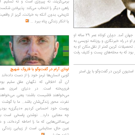
برمی‌گزیند، نه پیروزی است و نه تسلیم. ا
راهی دیگر را انتخاب می‌کند: پذیرفتن شکس
تاریخی، بدون آنکه به خیانت، گریز از واقعی
یا انکار زندگی پناه ببرد
...
به سال 1871 در نیوارک استان نیوجرزی آمریکا به جهان آمد. دوران کوتاه عمر 29 ساله او
 او در راه خبرنگاری و روزنامه نویسی به
 تحصیلات کرین کمتر از نقل مکان او به
 بود که به محله‌های پست و کثیف رفت
اونای آرام در گفت‌وگو با فاروک شهیچ‭
استیون کرین در گفت‌وگو با پل استر
گویی انسان‌ها ترمزِ خود را از دست داده‌اند 
آن کُدِ اخلاقی که نگهبان عقل سلیم بود،
فروریخته است. در دنیای امروز، همه
می‌خواهند فاشیست باشند؛ یعنی می‌خواهند
نفرت، محورِ زندگی‌شان باشد... ما با گوشت 
پوست خود احساس کردیم «دیگری» بودن
چه معنایی دارد... نوشتن پاسخی است به
بی‌عدالتی‌هایی که ما را احاطه کرده‌اند، و د
عین حال، ستایشی است از زیبایی زندگی و