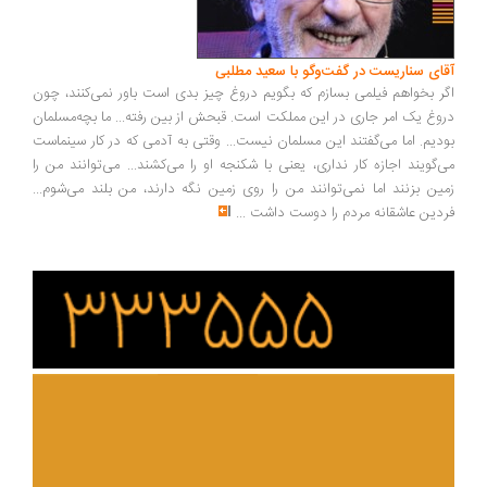
آقای سناریست در گفت‌وگو با سعید مطلبی
اگر بخواهم فیلمی بسازم که بگویم دروغ چیز بدی است باور نمی‌کنند، چون
دروغ یک امر جاری در این مملکت است. قبحش از بین رفته... ما بچه‌مسلمان
بودیم. اما می‌گفتند این مسلمان نیست... وقتی به آدمی که در کار سینماست
می‌گویند اجازه کار نداری، یعنی با شکنجه او را می‌کشند... می‌توانند من را
زمین بزنند اما نمی‌توانند من را روی زمین نگه دارند، من بلند می‌شوم...
فردین عاشقانه مردم را دوست داشت
...