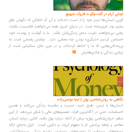
اونای آرام در گفت‌وگو با فاروک شهیچ‭
گویی انسان‌ها ترمزِ خود را از دست داده‌اند و آن کُدِ اخلاقی که نگهبان عقل
سلیم بود، فروریخته است. در دنیای امروز، همه می‌خواهند فاشیست باشند؛
یعنی می‌خواهند نفرت، محورِ زندگی‌شان باشد... ما با گوشت و پوست خود
احساس کردیم «دیگری» بودن چه معنایی دارد... نوشتن پاسخی است به
بی‌عدالتی‌هایی که ما را احاطه کرده‌اند، و در عین حال، ستایشی است از
زیبایی زندگی و شادی‌هایش
...
نگاهی به روان‌شناسی پول | ایما موسی‌زاده
انسان‌ها با ترس، طمع، امید، حسرت و مقایسه زندگی می‌کنند و همین
احساسات، حتی در آگاه‌ترین افراد، تصمیم‌های مالی را شکل می‌دهد. از این
منظر، «روان‌شناسی پول» بیش از آنکه درباره پول باشد، کتابی درباره انسان
معاصر و رابطه پرتنش او با مفهوم ثروت و دارایی است... اوزل به‌جای ارائه
نسخه‌های مستقیم یا توصیه‌های دستوری، تجربه زندگی سرمایه‌گذاران،