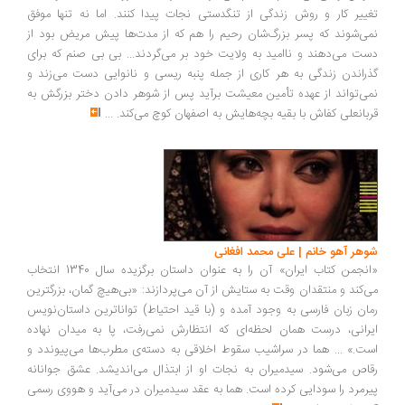
تغییر کار و روش زندگی از تنگدستی نجات پیدا کنند. اما نه تنها موفق
نمی‌شوند که پسر بزرگ‌شان رحیم را هم که از مدت‌ها پیش مریض بود از
دست می‌دهند و ناامید به ولایت خود بر می‌گردند... بی بی صنم که برای
گذراندن زندگی به هر کاری از جمله پنبه ریسی و نانوایی دست می‌زند و
نمی‌تواند از عهده تأمین معیشت برآید پس از شوهر دادن دختر بزرگش به
قربانعلی کفاش با بقیه بچه‌هایش به اصفهان کوچ می‌کند.
...
شوهر آهو خانم | علی محمد افغانی
«انجمن کتاب ایران» آن را به عنوان داستان برگزیده سال 1340 انتخاب
می‌کند و منتقدان وقت به ستایش از آن می‌پردازند: «بی‌هیچ گمان، بزرگترین
رمان زبان فارسی به وجود آمده و (با قید احتیاط) تواناترین داستان‌نویس
ایرانی، درست همان لحظه‌ای که انتظارش نمی‌رفت، پا به میدان نهاده
است.» ... هما در سراشیب سقوط اخلاقی به دسته‌ی مطرب‌ها می‌پیوندد و
رقاص می‌شود. سیدمیران به نجات او از ابتذال می‌اندیشد. عشق جوانانه
پیرمرد را سودایی کرده است. هما به عقد سیدمیران در می‌آید و هووی رسمی