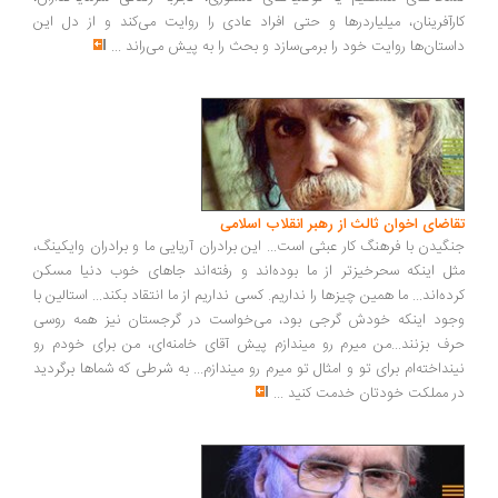
کارآفرینان، میلیاردرها و حتی افراد عادی را روایت می‌کند و از دل این
داستان‌ها روایت خود را برمی‌سازد و بحث را به پیش می‌راند
...
تقاضای اخوان ثالث از رهبر انقلاب اسلامی
جنگیدن با فرهنگ کار عبثی است... این برادران آریایی ما و برادران وایکینگ،
مثل اینکه سحرخیزتر از ما بوده‌اند و رفته‌اند جاهای خوب دنیا مسکن
کرده‌اند... ما همین چیزها را نداریم. کسی نداریم از ما انتقاد بکند... استالین با
وجود اینکه خودش گرجی بود، می‌خواست در گرجستان نیز همه روسی
حرف بزنند...من میرم رو میندازم پیش آقای خامنه‌ای، من برای خودم رو
نینداخته‌ام برای تو و امثال تو میرم رو میندازم... به شرطی که شماها برگردید
در مملکت خودتان خدمت کنید
...