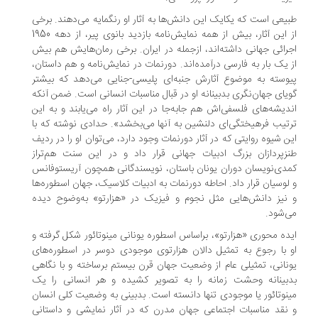
یعی است که یکایک این دانش‌ها به آثار او رنگمایه می‌دهند. برخی
از این آثار، بیش از همه نمایش‌نامه بازدید بانوی پیر، از دهه 1950
رائی جهانی داشته‌اند، از‌جمله در ایران. برخی رمان‌هایش هم بیش
 یک‌ بار به فارسی درآمده‌اند. دورنمات در نمایش‌نامه و هم داستان،
وسته به موضوع آثارش جنبه‌ای پلیسی-‌جنایی می‌دهد که بیشتر
یای جهان‌نگری بدبینانه او در قبال مناسبات انسانی است. ضمن آنکه
دیشه‌های فلسفی‌اش هم جابه‌جا در این آثار راه می‌یابند و به این
تیب فرهیختگی‌ای دلنشین به آنها می‌بخشد». حدادی نوشته که با
ن شیوه روایتی که در آثار دورنمات وجود دارد، می‌توان او را در ردیف
زپردازان بزرگ ادبیات جهانی قرار داد و در این سنت هم‌تراز
دی‌نویسان دوران یونان باستان، نویسندگانی همچون آریستوفانس
لوسیان قرار داد. احاطه دورنمات به ادبیات کلاسیک، جهان اسطوره‌ها
نیز دانش‌هایی مثل نجوم و فیزیک در «هزارتو» به‌وضوح دیده
‌شود.
ده محوری «هزارتو»، براساس اسطوره یونانی مینوتائور شکل گرفته و
 با رجوع به تمثیل دالان هزارتوی موجودی دوسر در اسطوره‌های
نانی، تمثیلی عام از وضعیت جهان قرن بیستم برساخته و با نگاهی
بینانه وحشت زمانه را به تصویر کشیده و هر انسانی را یک
نوتائور یا موجودی تنها دانسته است. بدبینی به وضعیت کلی انسان
نقد مناسبات اجتماعی جهان مدرن که در آثار نمایشی و داستانی