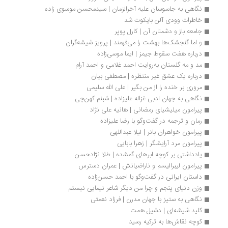
نگاهی به جاسوسان علیه آخرالزمان | سیدمحسن موسوی زاده
خاطرات وودی آلن بایکوت شد
جامعه باز و دشمنان آن | کارل پوپر
و اما گنجشک‌ها بهشت را می‌فهمند | پرویز شیشه‌گران
درباره هفت سقوط جیمز | ایما موسی‌زاده
مد و مه گلستان به‌روایت احمد غلامی و احمد آرام
درباره یک عشق غیر منتظره | مصطفی بیان
مروری بر خنده را از من بگیر | علی الله سلیمی 
نگاهی به جهان ادبی غزاله علیزاده | شبنم کهن‌چی
پیرامون میلیشیای رمضانی | هانیه علی نژاد
رمان و ترجمه در گفت‌وگو با رضا علیزاده
پیرامون خواهران بانر | لیلا عبداللهی
پیرامون مرد آرایشگر | زهرا بابایی
یادداشتی بر کوچه ابرهای گمشده | طلا نژادحسن
پیرامون لیبرالیسم و ناراضیانش | عمران دسترس
داستان ایرانی در گفت‌وگو با احمد حسن‌زاده
وزن دنیای پنجم و چرا من دیگر شاعر نیمایی نیستم
نگاهی به ستیز با جهان مدرن | فرزاد نعمتی
کلید شیشه‌ای | دشیل همت
کوچه نقاش‌ها به ترکیه رسید