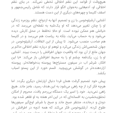
چ‌وقت از قواعد این نظم اخلاقی تخطی نمی‌کند. در بنای نظم
لاقی او، آدم‌هایی به‌عنوان الگو قرار دارند که شامل رئیس‌جمهور و
قف کلیسا و چهره‌های دیگری از این دست هستند.
نایی آرشیلوخوس با زن و تصمیم آنها به ازدواج، نظم روزمره زندگی
 را چنان تغییر می‌دهد که او یک‌شبه به نقطه‌ای می‌رسد که در
الش هم ممکن نبوده است. او حالا نه‌فقط در محل کارش دیده
‌شود و به حساب می‌آید، بلکه به ریاست هم می‌رسد و در کلیسا
 صاحب منصب می‌شود. تا پیش از این اتفاقات، آرشیلوخوس در
ان شخصی‌اش زندگی می‌کرد و توهم او درباره نظم اخلاقی حاکم بر
ان مانع از آن بود که واقعیت جهان اطرافش را درست ببیند. آشنایی
 با زن، یکدفعه چشم او را به محیط اطرافش باز می‌کند: «با این
کار، شرشر آب در سیفون مستراح‌ها پیوسته بدخواهانه‌تر، پیوسته
اردهنده‌تر در گوشش می‌پیچید. قسم خورد از این پستو اسباب
شد.
ش خود تصمیم گرفت همان فردا دنبال آپارتمان دیگری بگردد. اما
چه فکر کرد از چه راهی می‌شود به این هدف رسید، عاجز ماند. هیچ
هی نمی‌دید. خود را اسیر یک دستگاه بی‌رحم یافت، محروم از امکان
قق‌بخشیدن به افسانه‌ای که در این آخر هفته به او ظاهر شده بود.
دل و درمانده، منتظر صبح ماند و صبح با شرشر اوج‌گیر سیفون‌ها
وع کرد». آرشلیوخوس فکر می‌کند که همه آنچه در اطرافش در