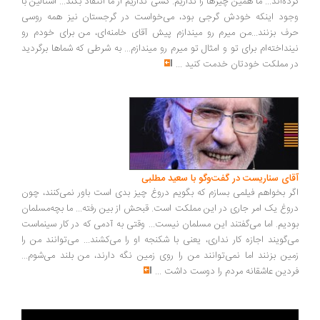
ده‌اند... ما همین چیزها را نداریم. کسی نداریم از ما انتقاد بکند... استالین با
ود اینکه خودش گرجی بود، می‌خواست در گرجستان نیز همه روسی
ف بزنند...من میرم رو میندازم پیش آقای خامنه‌ای، من برای خودم رو
نداخته‌ام برای تو و امثال تو میرم رو میندازم... به شرطی که شماها برگردید
 مملکت خودتان خدمت کنید
...
ای سناریست در گفت‌وگو با سعید مطلبی
ر بخواهم فیلمی بسازم که بگویم دروغ چیز بدی است باور نمی‌کنند، چون
وغ یک امر جاری در این مملکت است. قبحش از بین رفته... ما بچه‌مسلمان
دیم. اما می‌گفتند این مسلمان نیست... وقتی به آدمی که در کار سینماست
‌گویند اجازه کار نداری، یعنی با شکنجه او را می‌کشند... می‌توانند من را
ین بزنند اما نمی‌توانند من را روی زمین نگه دارند، من بلند می‌شوم...
دین عاشقانه مردم را دوست داشت
...