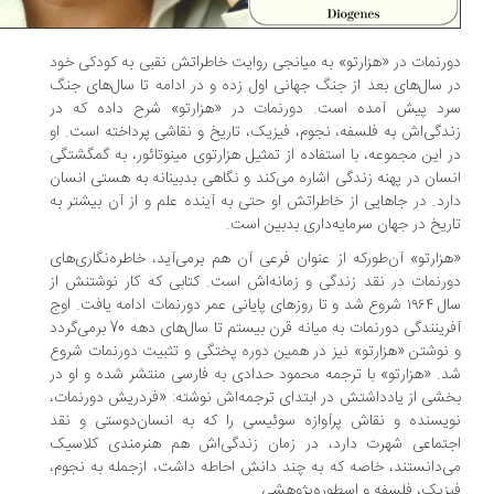
رنمات در «هزارتو» به میانجی روایت خاطراتش نقبی به کودکی خود
 سال‌های بعد از جنگ جهانی اول زده و در ادامه تا سال‌های جنگ
د پیش آمده است. دورنمات در «هزارتو» شرح داده که در
دگی‌اش به فلسفه، نجوم، فیزیک، تاریخ و نقاشی پرداخته است. او
 این مجموعه، با استفاده از تمثیل هزارتوی مینوتائور، به گمگشتگی
سان در پهنه زندگی اشاره می‌کند و نگاهی بدبینانه به هستی انسان
رد. در جاهایی از خاطراتش او حتی به آینده علم و از آن بیشتر به
ریخ در جهان سرمایه‌داری بدبین است.
زارتو» آن‌طورکه از عنوان فرعی آن هم برمی‌آید، خاطره‌نگاری‌های
رنمات در نقد زندگی و زمانه‌اش است. کتابی که کار نوشتنش از
سال ۱۹۶۴ شروع شد و تا روزهای پایانی عمر دورنمات ادامه یافت. اوج
آفرینندگی دورنمات به میانه قرن بیستم تا سال‌های دهه 70 برمی‌گردد
نوشتن «هزارتو» نیز در همین دوره پختگی و تثبیت دورنمات شروع
. «هزارتو» با ترجمه محمود حدادی به فارسی منتشر شده و او در
شی از یادداشتش در ابتدای ترجمه‌اش نوشته: «فردریش دورنمات،
یسنده و نقاش پرآوازه سوئیسی را که به انسان‌دوستی و نقد
تماعی شهرت دارد، در زمان زندگی‌اش هم هنرمندی کلاسیک
‌دانستند، خاصه که به چند دانش احاطه داشت، از‌جمله به نجوم،
زیک، فلسفه و اسطوره‌پژوهشی.