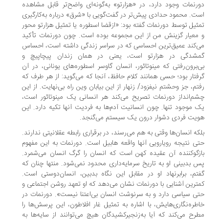
رنمات وجود دارد، در «هزارتو» به‌گونه‌ای واضح‌تر قابل مشاهده
ت. محمود حدادی پیش‌تر در گفت‌گویی با «شرق» درباره به‌کارگیری
ثیل توسط دورنمات گفته بود: «از‌قضا اسطوره یا تمثیل هزارتو محور
معیار گزینش من از این مجموعه بوده است. چون دورنمات تأکید
‌کند عمیق‌ترین احساسی که در سراسر زندگی داشته است، احساس
شدگی در هزارتو است، یعنی در همان زندان پیچاپیچ و
‌برون‌رفتی که مینوتائور، انسان گاوسر اسطوره‌های یونانی، در آن
فتار بود؛ حسی همانند کلام حافظ، آنجا که می‌گوید: از هر طرف که
تم، جز وحشتم نیفزود/ زنهار از این بیابان وین راه بی‌نهایت. از این
م‌انداز دورنمات تصریح می‌کند هر انسانی یک مینوتائور است،
 موجود تنها. چون انسانیت آدم‌ها به فردیت آنها تکیه دارد. این
یت فردی دشوار درون یک سیستم می‌گنجد.
که انسان‌ها وقتی به هم می‌رسند، در برقراری رابطه عقلانیتی ندارند.
ی نتیجه رویارویی آنها واقعه هابیل است. دورنمات به این مفهوم
زگو‌کننده آن عقیده کهن است که انسان را گرگ انسان می‌شمرد.
 بدبینی او به تاریخ سرمایه‌داری محدود نمی‌شود. منتها چنان که
تم، برابرنهاد او در مقابل این نگاه بدبین، انسان‌دوستی است.
ترین آشنایی با دورنمات نشان می‌دهد که او تعهد روشن اجتماعی و
ی سیاسی دارد و به سرنوشت انسان بی‌اعتنا نیست». دورنمات در
طره‌نگار‌ی‌هایش، با اشاره به تمثیل غار افلاطون، این پرسش‌ها را
رح می‌کند که آیا به‌زنجیرکشیدگان هیچ می‌توانند از سایه‌ها به