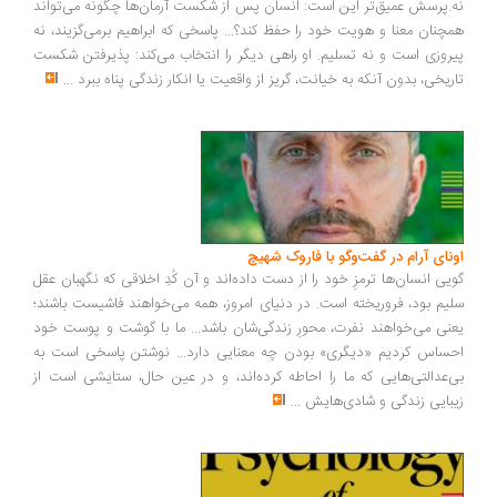
.پرسش عمیق‌تر این است: انسان پس از شکست آرمان‌ها چگونه می‌تواند
چنان معنا و هویت خود را حفظ کند؟... پاسخی که ابراهیم برمی‌گزیند، نه
روزی است و نه تسلیم. او راهی دیگر را انتخاب می‌کند: پذیرفتن شکست
ریخی، بدون آنکه به خیانت، گریز از واقعیت یا انکار زندگی پناه ببرد
...
ونای آرام در گفت‌وگو با فاروک شهیچ
یی انسان‌ها ترمزِ خود را از دست داده‌اند و آن کُدِ اخلاقی که نگهبان عقل
یم بود، فروریخته است. در دنیای امروز، همه می‌خواهند فاشیست باشند؛
نی می‌خواهند نفرت، محورِ زندگی‌شان باشد... ما با گوشت و پوست خود
ساس کردیم «دیگری» بودن چه معنایی دارد... نوشتن پاسخی است به
‌عدالتی‌هایی که ما را احاطه کرده‌اند، و در عین حال، ستایشی است از
بایی زندگی و شادی‌هایش
...