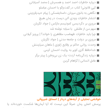
درباره خاطرات احمد احمد و همسرش | محمد آسیابانی
کپیِ قانونی! کتاب در گفت‌وگو با احسان عباسلو
نگاهی به بانوی میزبان داستایفسکی | پیام حیدرقزوینی
انتشار خاطرات وودی آلن درست در زمان هیچ
مروری بر دگردیسی کمونیسم مارکس | جواد لگزیان
سهم من از عاشقی  با سبابه نوشته شد
چرا باید خاطرات طهماسب مظاهری را خواند؟ | پرویز گیلانی
مروری بر دولت و جامعه مدنی | جواد لگزیان
وحدت روانی حاکم بر وقایع ژلوزی | ماهان سیارمنش
خداحافظ گاری کوپر به روایت احسان کرمی
درباره زندگی‌نامه آرنت؛ یک زن بی‌وطن | پیتر برگر
عامل انسانی | گراهام گرین
انشی تحلیلی از آینه‌های دردار | اسحاق شیروانی
سش اصلی رمان صرفاً این نیست که آیا آرمان‌ها شکست خورده‌اند یا