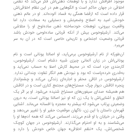
جود اطرافش ندارد و با توهمات ذهنی‌اش فکر می‌کند که نظمی
لاقی در جهان حاکم است و الگوهایی هم در این نظام اخلاقی‌اش
ار داده است که ازقضا همگی به فساد آلوده‌اند. او در عالم ذهنی
دش امید به اصلاح وضعیتش و دستیابی به سعادت دارد اما
قعیت بیرونی، توهمات خودساخته ذهن ساده‌لوح او را متلاشی
‌کند. آرشیلوخوس بیش از آنکه قربانی ساده‌لوحی خودش باشد
بانی وضعیت اجتماعی و تاریخی خاصی است که در آن به سر
‌برد.
‌طور‌که از نام آرشیلوخوس برمی‌آید، او اصالتا یونانی است و نام
نانی‌‌اش در زبان آلمانی چیزی شبیه دشنام است. آرشیلوخوس،
رمندی جزء است که در محیط کارش اصلا به حساب نمی‌آید و
‌قدری خرده‌پاست که بود و نبودش هم انگار تفاوت چندانی ندارد.
شیلوخوس در اتاقی محقر و اجاره‌ای زندگی می‌کند و چشم‌انداز
جره اتاقش دیوار چرک مستراح‌های مجتمع کناری است و در اتاقش
 همیشه صدای سیفون‌های مستراح شنیده می‌شود. او بر اثر یک
فاق و آشنایی‌اش با یک زن که او نیز اصالتا یونانی است، به درون
عیتی پرتاب می‌شود که بیشتر به معجزه یا افسانه می‌ماند. آشنایی
رمان داستان با این زن، ناگهان موقعیت حقیر او را تغییر می‌دهد و
تی در خیابان با او قدم می‌زند، احساس می‌کند که همه آدم‌ها او را
‌شناسند و به او احترام می‌گذارند. آرشیلوخوس در جهان کوچک
صی‌اش، یک «نظم اخلاقی» جهان خاص خودش را دارد و