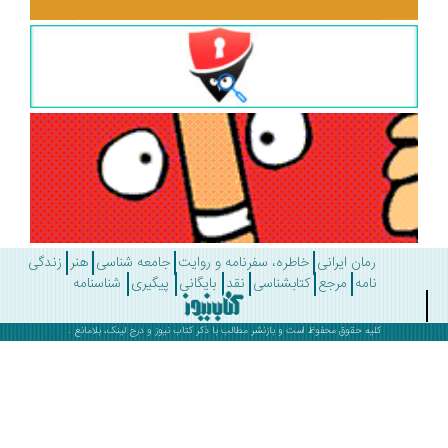
رمان ایرانی
خاطره، سفرنامه و روایت
جامعه شناسی
هنر
زندگی
نامه
مرجع
کتابشناسی
نقد
بایگانی
پیگیری
شناسنامه
کلیه حقوق محفوظ است و بازنشر مطالب با ذکر
کتاب نیوز
و درج لینک، بلامانع .