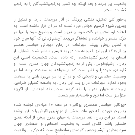
قعیت پی ببرند و بعد اینکه چه کسی به‌زنجیرکشیدگان را به زنجیر
یده است.
‌طور کلی تمثیل، نقشی پررنگ در آثار دورنمات دارد. او تمثیل را
ترین شیوه ترسیم جهانی می‌دانسته که در آن قرار داشته است. به
تقاد او، تمثیل در ذات خود چندپهلو است و وضوح خود را تنها در
ک مفسر و خواننده و تماشاگر ‌می‌یابد آن‌هم زمانی که آنها میان خود
تمثیل ربطی ببینند. دورنمات در رمان «یونانی خواستار همسر
نانی» که این نیز با ترجمه حدادی به فارسی منتشر شده، شمایلی از
سان به زنجیر کشیده‌شده ارائه داده است. شخصیت اصلی این
ان، آرشیلوخوس، یکی از به زنجیرکشیدگان جهان مدرن است. او
رمندی خرده‌پا و فقیر است که می‌خواهد به سعادت برسد اما در
عیت اجتماعی و تاریخی که او در آن به سر می‌برد راهی به سعادت
ود ندارد. دورنمات در روایت این رمان، به‌ واسطه تمثیلی طنزآمیز،
‌رحمانه جهان مدرن را نقد کرده است. نقد اجتماعی او اگرچه
زآمیز است اما تلخ و فاجعه‌بار هم هست.
«یونانی خواستار همسری یونانی» در دهه 60 میلادی نوشته شده
نی در دوره‌ای که دورنمات بخشی از مهم‌ترین آثارش را در آن نوشته
ت. در این رمان، نقد دورنمات به جهان مدرن بیش از آنکه نقدی
سفی باشد، نقدی است به وضعیت اجتماعی و اقتصادی جهان
مایه‌داری. آرشیلوخوس کارمندی ساده‌لوح است که درکی از واقعیت