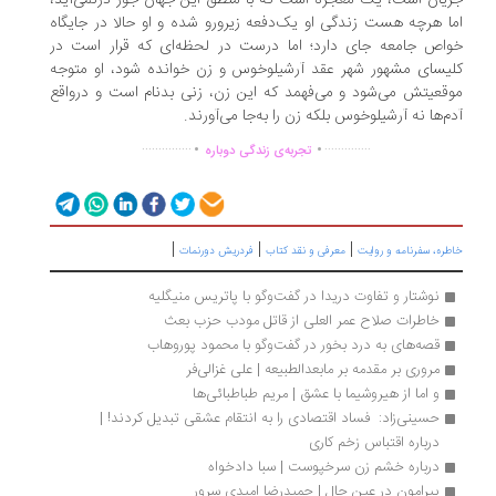
یان است، یک معجزه است که با منطق این جهان جور درنمی‌‌آید،
ا هرچه هست زندگی او یک‌دفعه زیرورو شده و او حالا در جایگاه
اص جامعه جای دارد؛ اما درست در لحظه‌ای که قرار است در
یسای مشهور شهر عقد آرشیلوخوس و زن خوانده شود، او متوجه
قعیتش می‌شود و می‌فهمد که این زن، زنی بدنام است و درواقع
م‌ها نه آرشیلوخوس بلکه زن را به‌جا می‌آورند.
.
.
...............
..............
تجربه‌ی زندگی دوباره
|
|
|
ره، سفرنامه‌ و روایت
معرفی و نقد کتاب
فردریش دورنمات
نوشتار و تفاوت دریدا در گفت‌وگو با پاتریس منیگلیه
خاطرات صلاح عمر العلی از قاتل مودب حزب بعث
قصه‌های به‌ درد بخور در گفت‌وگو با محمود پوروهاب 
مروری بر مقدمه بر مابعدالطبیعه | علی غزالی‌فر
و اما از هیروشیما با عشق | مریم طباطبائی‌ها
حسینی‌زاد:  فساد اقتصادی را به انتقام عشقی تبدیل کردند! | 
درباره اقتباس زخم کاری
درباره خشم زن سرخپوست | سبا دادخواه
پیرامون در عین حال | حمیدرضا امیدی سرور