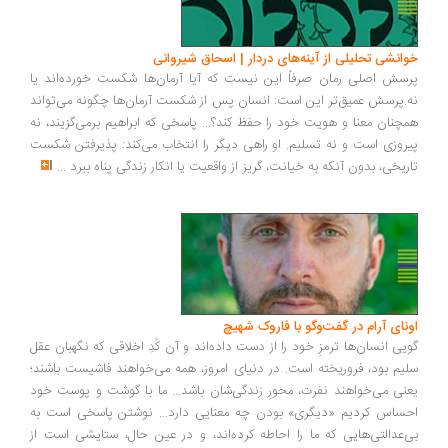
خوانشی تحلیلی از آینه‌های دردار | اسحاق شیروانی
پرسش اصلی رمان صرفاً این نیست که آیا آرمان‌ها شکست خورده‌اند یا
نه.پرسش عمیق‌تر این است: انسان پس از شکست آرمان‌ها چگونه می‌تواند
همچنان معنا و هویت خود را حفظ کند؟... پاسخی که ابراهیم برمی‌گزیند، نه
پیروزی است و نه تسلیم. او راهی دیگر را انتخاب می‌کند: پذیرفتن شکست
تاریخی، بدون آنکه به خیانت، گریز از واقعیت یا انکار زندگی پناه ببرد
...
اونای آرام در گفت‌وگو با فاروک شهیچ‭
گویی انسان‌ها ترمزِ خود را از دست داده‌اند و آن کُدِ اخلاقی که نگهبان عقل
سلیم بود، فروریخته است. در دنیای امروز، همه می‌خواهند فاشیست باشند؛
یعنی می‌خواهند نفرت، محورِ زندگی‌شان باشد... ما با گوشت و پوست خود
احساس کردیم «دیگری» بودن چه معنایی دارد... نوشتن پاسخی است به
بی‌عدالتی‌هایی که ما را احاطه کرده‌اند، و در عین حال، ستایشی است از