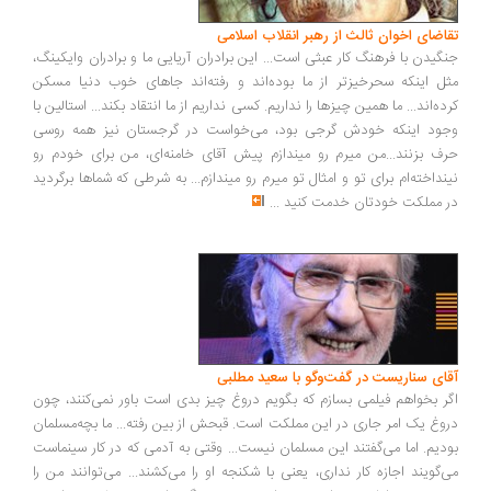
تقاضای اخوان ثالث از رهبر انقلاب اسلامی
جنگیدن با فرهنگ کار عبثی است... این برادران آریایی ما و برادران وایکینگ،
مثل اینکه سحرخیزتر از ما بوده‌اند و رفته‌اند جاهای خوب دنیا مسکن
کرده‌اند... ما همین چیزها را نداریم. کسی نداریم از ما انتقاد بکند... استالین با
وجود اینکه خودش گرجی بود، می‌خواست در گرجستان نیز همه روسی
حرف بزنند...من میرم رو میندازم پیش آقای خامنه‌ای، من برای خودم رو
نینداخته‌ام برای تو و امثال تو میرم رو میندازم... به شرطی که شماها برگردید
در مملکت خودتان خدمت کنید
...
آقای سناریست در گفت‌وگو با سعید مطلبی
اگر بخواهم فیلمی بسازم که بگویم دروغ چیز بدی است باور نمی‌کنند، چون
دروغ یک امر جاری در این مملکت است. قبحش از بین رفته... ما بچه‌مسلمان
بودیم. اما می‌گفتند این مسلمان نیست... وقتی به آدمی که در کار سینماست
می‌گویند اجازه کار نداری، یعنی با شکنجه او را می‌کشند... می‌توانند من را