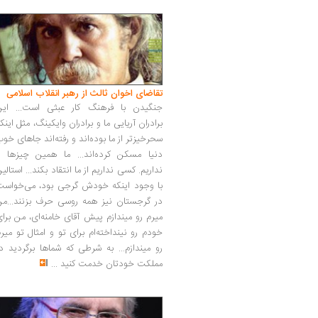
تقاضای اخوان ثالث از رهبر انقلاب اسلامی
جنگیدن با فرهنگ کار عبثی است... این
برادران آریایی ما و برادران وایکینگ، مثل اینک
سحرخیزتر از ما بوده‌اند و رفته‌اند جاهای خو
دنیا مسکن کرده‌اند... ما همین چیزها را
نداریم. کسی نداریم از ما انتقاد بکند... استالی
با وجود اینکه خودش گرجی بود، می‌خواست
در گرجستان نیز همه روسی حرف بزنند...من
میرم رو میندازم پیش آقای خامنه‌ای، من برا
خودم رو نینداخته‌ام برای تو و امثال تو میر
رو میندازم... به شرطی که شماها برگردید د
مملکت خودتان خدمت کنید
...