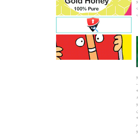
و
ت
ت
و
و
ر