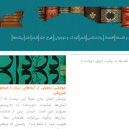
و فلسفه
اقتصاد
روانشناسی
شعر
کودک و نوجوان
طرح جلد
فیلم
طنز
ریشه‌ها
فلسفه به روایت «ویل دورانت »
خوانشی تحلیلی از آینه‌های دردار | اسحاق
شیروانی
پرسش اصلی رمان صرفاً این نیست که آیا
آرمان‌ها شکست خورده‌اند یا نه.پرسش
عمیق‌تر این است: انسان پس از شکست
آرمان‌ها چگونه می‌تواند همچنان معنا و
هویت خود را حفظ کند؟... پاسخی که ابراهی