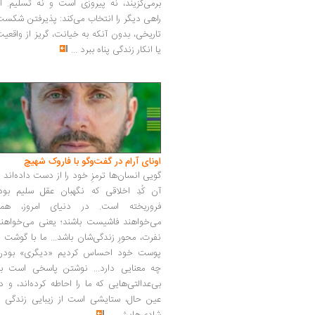
برمی‌گزیند، نه پیروزی است و نه تسلیم. ا
راهی دیگر را انتخاب می‌کند: پذیرفتن شکس
تاریخی، بدون آنکه به خیانت، گریز از واقعی
یا انکار زندگی پناه ببرد
...
اونای آرام در گفت‌وگو با فاروک شهیچ‭
گویی انسان‌ها ترمزِ خود را از دست داده‌اند 
آن کُدِ اخلاقی که نگهبان عقل سلیم بود،
فروریخته است. در دنیای امروز، همه
می‌خواهند فاشیست باشند؛ یعنی می‌خواهند
نفرت، محورِ زندگی‌شان باشد... ما با گوشت 
پوست خود احساس کردیم «دیگری» بودن
چه معنایی دارد... نوشتن پاسخی است به
بی‌عدالتی‌هایی که ما را احاطه کرده‌اند، و د
عین حال، ستایشی است از زیبایی زندگی و