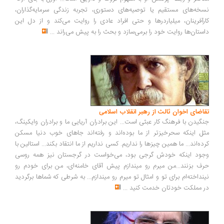
نسخه‌های مستقیم یا توصیه‌های دستوری، تجربه زندگی سرمایه‌گذاران،
کارآفرینان، میلیاردرها و حتی افراد عادی را روایت می‌کند و از دل این
داستان‌ها روایت خود را برمی‌سازد و بحث را به پیش می‌راند
...
تقاضای اخوان ثالث از رهبر انقلاب اسلامی
جنگیدن با فرهنگ کار عبثی است... این برادران آریایی ما و برادران وایکینگ،
مثل اینکه سحرخیزتر از ما بوده‌اند و رفته‌اند جاهای خوب دنیا مسکن
کرده‌اند... ما همین چیزها را نداریم. کسی نداریم از ما انتقاد بکند... استالین با
وجود اینکه خودش گرجی بود، می‌خواست در گرجستان نیز همه روسی
حرف بزنند...من میرم رو میندازم پیش آقای خامنه‌ای، من برای خودم رو
نینداخته‌ام برای تو و امثال تو میرم رو میندازم... به شرطی که شماها برگردید
در مملکت خودتان خدمت کنید
...