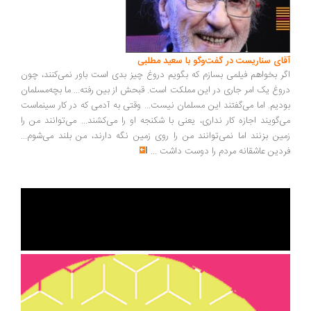
آقای سناریست در گفت‌وگو با سعید مطلبی
اگر بخواهم فیلمی بسازم که بگویم دروغ چیز بدی است باور نمی‌کنند، چون
دروغ یک امر جاری در این مملکت است. قبحش از بین رفته... ما بچه‌مسلمان
بودیم. اما می‌گفتند این مسلمان نیست... وقتی به آدمی که در کار سینماست
می‌گویند اجازه کار نداری، یعنی با شکنجه او را می‌کشند... می‌توانند من را
زمین بزنند اما نمی‌توانند من را روی زمین نگه دارند، من بلند می‌شوم...
فردین عاشقانه مردم را دوست داشت
...