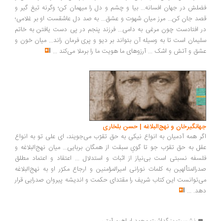
فضلش در جهان افسانه... بیا و چشم و دل را میهمان کن؛ وگرنه تیغ گیر و
قصد جان کن... مرز میان شهوت و عشق... به صد دل عاشقست او بر غلامی؛
در افتادست چون مرغی به دامی... فرزند پنجم در پی دست یافتن به خاتم
سلیمان است تا به وسیله آن بتواند بر دیو و پری فرمان راند... میان خون و
عشق و آتش و اشک ... آرزوهای ما هویت ما را برملا می‌کند
...
جهانگیرخان و نهج‌البلاغه | حسن بلخاری
اگر همه آدمیان به انواع نیکی به حق تقرّب می‌جویند، ای علی تو به انواع
عقل به حق تقرّب‌ جو تا گویِ سبقت از همگان بربایی... میان نهج‌البلاغه و
فلسفه نسبتی است بی‌نیاز از اثبات و استدلال ... اعتقاد و اعتماد مطلق
صدرالمتألهین به کلمات نورانی امیرالمؤمنین و ارجاع مکرّر او به نهج‌البلاغه
می‌توانست این کتاب شریف را مقتدای حکمت و اندیشه پیروان صدرایی قرار
دهد.
...