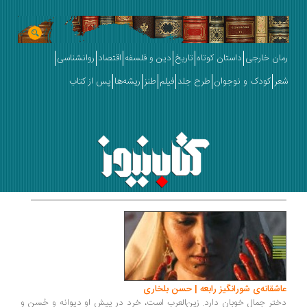
رمان خارجی
داستان کوتاه
تاریخ
دین و فلسفه
اقتصاد
روانشناسی
شعر
کودک و نوجوان
طرح جلد
فیلم
طنز
ریشه‌ها
پس از کتاب
عاشقانه‌ی شورانگیز رابعه | حسن بلخاری
دختر جمال خوبان دارد. زین‌العرب است، خرد در پیش او دیوانه و حُسن و