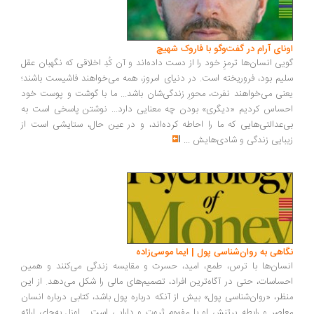
اونای آرام در گفت‌وگو با فاروک شهیچ‭
گویی انسان‌ها ترمزِ خود را از دست داده‌اند و آن کُدِ اخلاقی که نگهبان عقل
سلیم بود، فروریخته است. در دنیای امروز، همه می‌خواهند فاشیست باشند؛
یعنی می‌خواهند نفرت، محورِ زندگی‌شان باشد... ما با گوشت و پوست خود
احساس کردیم «دیگری» بودن چه معنایی دارد... نوشتن پاسخی است به
بی‌عدالتی‌هایی که ما را احاطه کرده‌اند، و در عین حال، ستایشی است از
زیبایی زندگی و شادی‌هایش
...
نگاهی به روان‌شناسی پول | ایما موسی‌زاده
انسان‌ها با ترس، طمع، امید، حسرت و مقایسه زندگی می‌کنند و همین
احساسات، حتی در آگاه‌ترین افراد، تصمیم‌های مالی را شکل می‌دهد. از این
منظر، «روان‌شناسی پول» بیش از آنکه درباره پول باشد، کتابی درباره انسان
معاصر و رابطه پرتنش او با مفهوم ثروت و دارایی است... اوزل به‌جای ارائه