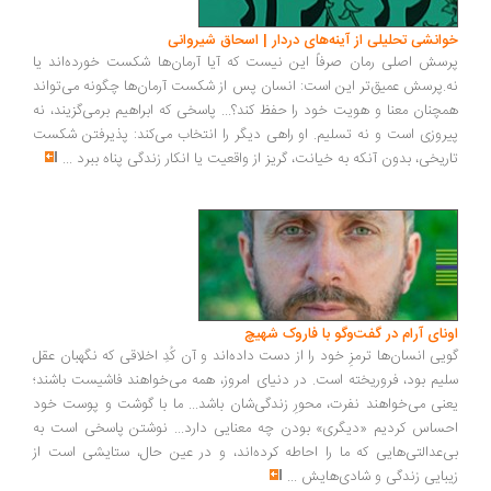
خوانشی تحلیلی از آینه‌های دردار | اسحاق شیروانی
پرسش اصلی رمان صرفاً این نیست که آیا آرمان‌ها شکست خورده‌اند یا
نه.پرسش عمیق‌تر این است: انسان پس از شکست آرمان‌ها چگونه می‌تواند
همچنان معنا و هویت خود را حفظ کند؟... پاسخی که ابراهیم برمی‌گزیند، نه
پیروزی است و نه تسلیم. او راهی دیگر را انتخاب می‌کند: پذیرفتن شکست
تاریخی، بدون آنکه به خیانت، گریز از واقعیت یا انکار زندگی پناه ببرد
...
اونای آرام در گفت‌وگو با فاروک شهیچ‭
گویی انسان‌ها ترمزِ خود را از دست داده‌اند و آن کُدِ اخلاقی که نگهبان عقل
سلیم بود، فروریخته است. در دنیای امروز، همه می‌خواهند فاشیست باشند؛
یعنی می‌خواهند نفرت، محورِ زندگی‌شان باشد... ما با گوشت و پوست خود
احساس کردیم «دیگری» بودن چه معنایی دارد... نوشتن پاسخی است به
بی‌عدالتی‌هایی که ما را احاطه کرده‌اند، و در عین حال، ستایشی است از
زیبایی زندگی و شادی‌هایش
...