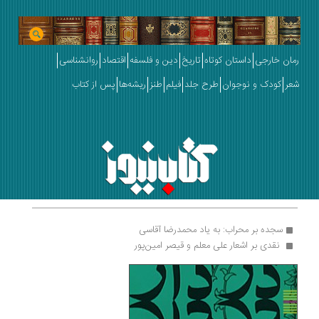
رمان خارجی
داستان کوتاه
تاریخ
دین و فلسفه
اقتصاد
روانشناسی
شعر
کودک و نوجوان
طرح جلد
فیلم
طنز
ریشه‌ها
پس از کتاب
سجده بر محراب: به یاد محمدرضا آقاسی
 نقدی بر اشعار علی معلم و قیصر امین‌پور 