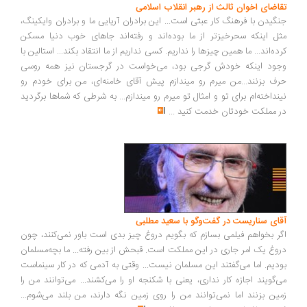
تقاضای اخوان ثالث از رهبر انقلاب اسلامی
جنگیدن با فرهنگ کار عبثی است... این برادران آریایی ما و برادران وایکینگ،
مثل اینکه سحرخیزتر از ما بوده‌اند و رفته‌اند جاهای خوب دنیا مسکن
کرده‌اند... ما همین چیزها را نداریم. کسی نداریم از ما انتقاد بکند... استالین با
وجود اینکه خودش گرجی بود، می‌خواست در گرجستان نیز همه روسی
حرف بزنند...من میرم رو میندازم پیش آقای خامنه‌ای، من برای خودم رو
نینداخته‌ام برای تو و امثال تو میرم رو میندازم... به شرطی که شماها برگردید
در مملکت خودتان خدمت کنید
...
آقای سناریست در گفت‌وگو با سعید مطلبی
اگر بخواهم فیلمی بسازم که بگویم دروغ چیز بدی است باور نمی‌کنند، چون
دروغ یک امر جاری در این مملکت است. قبحش از بین رفته... ما بچه‌مسلمان
بودیم. اما می‌گفتند این مسلمان نیست... وقتی به آدمی که در کار سینماست
می‌گویند اجازه کار نداری، یعنی با شکنجه او را می‌کشند... می‌توانند من را
زمین بزنند اما نمی‌توانند من را روی زمین نگه دارند، من بلند می‌شوم...